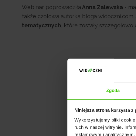
Webinar poprowadziła
Anna Zalewska
- ma
także czołowa autorka bloga widoczni.com.
tematycznych
, które zostały szczegółowo
Zgoda
Niniejsza strona korzysta z
Wykorzystujemy pliki cookie 
ruch w naszej witrynie. Inf
reklamowym i analitycznym. 