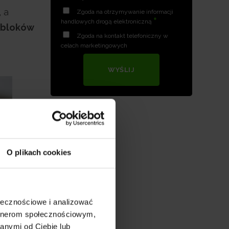
 a
Zgoda na otrzymywanie informacji
*
handlowych drogą elektroniczną
8 bloków
Zgoda na kontakt telefoniczny w
celach marketingowych
WYŚLIJ
O plikach cookies
ołecznościowe i analizować
artnerom społecznościowym,
anymi od Ciebie lub