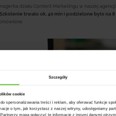
nagerka działu Content Marketingu w naszej agencji,
Szkolenie trwało ok. 40 min i podzielone było na 
 omówione.
Szczegóły
 plików cookie
do spersonalizowania treści i reklam, aby oferować funkcje sp
ormacje o tym, jak korzystasz z naszej witryny, udostępniamy p
Partnerzy mogą połączyć te informacje z innymi danymi otrzym