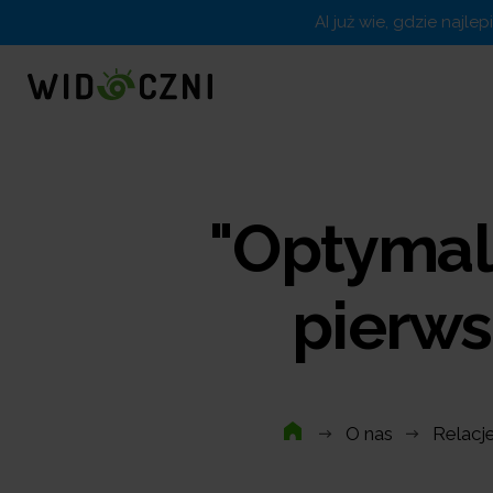
AI już wie, gdzie najle
"Optymal
pierws
O nas
Relacj