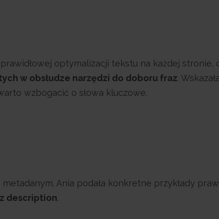
awidłowej optymalizacji tekstu na każdej stronie, c
tych w obsłudze narzędzi do doboru fraz
. Wskazał
warto wzbogacić o słowa kluczowe.
na metadanym. Ania podała konkretne przykłady pra
az description
.