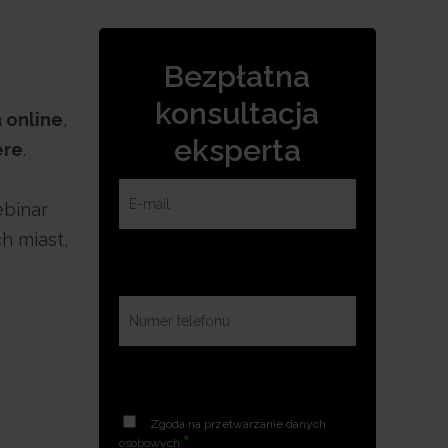
Bezpłatna
konsultacja
 online
,
eksperta
ere
.
binar
h miast,
Zgoda na przetwarzanie danych
*
osobowych