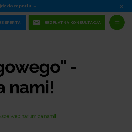
×
jdź do raportu
 EKSPERTA
BEZPŁATNA KONSULTACJA
gowego" -
a nami!
wsze webinarium za nami!