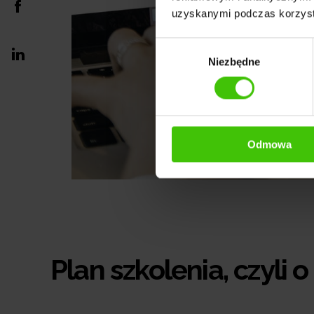
uzyskanymi podczas korzysta
Wybór
Niezbędne
zgody
Odmowa
Plan szkolenia, czyli 