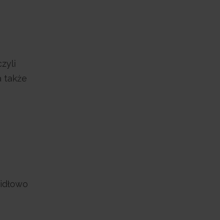
zyli
a także
widłowo