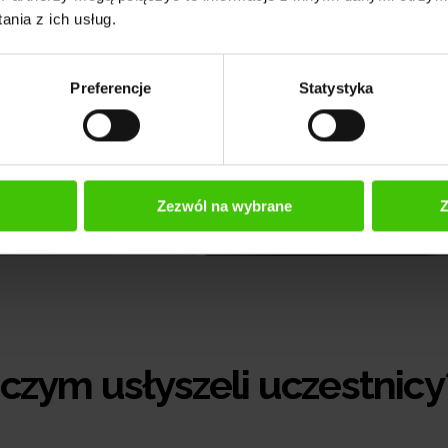
nia z ich usług.
Preferencje
Statystyka
Zezwól na wybrane
Z
o czym usłyszeli uczestnicy