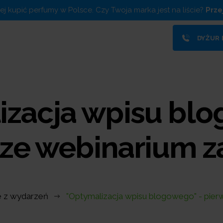
piej kupić perfumy w Polsce. Czy Twoja marka jest na liście?
Prze
DYŻUR
izacja wpisu blo
ze webinarium z
e z wydarzeń
"Optymalizacja wpisu blogowego" - pier