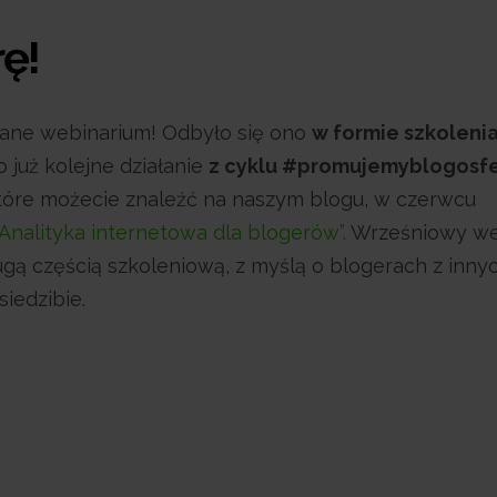
ę!
wane webinarium! Odbyło się ono
w formie szkolenia
już kolejne działanie
z cyklu #promujemyblogosf
tóre możecie znaleźć na naszym blogu, w czerwcu
“Analityka internetowa dla blogerów”.
Wrześniowy we
ugą częścią szkoleniową, z myślą o blogerach z innyc
siedzibie.