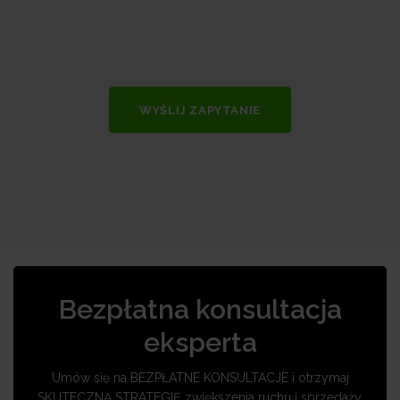
WYŚLIJ ZAPYTANIE
Bezpłatna konsultacja
eksperta
Umów się na BEZPŁATNE KONSULTACJE i otrzymaj
SKUTECZNĄ STRATEGIĘ zwiększenia ruchu i sprzedaży.