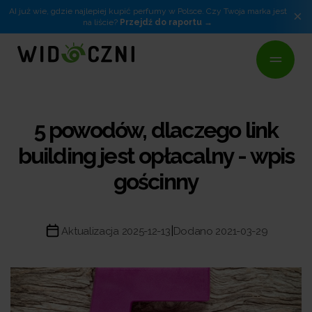
AI już wie, gdzie najlepiej kupić perfumy w Polsce. Czy Twoja marka jest
×
na liście?
Przejdź do raportu
5 powodów, dlaczego link
building jest opłacalny - wpis
gościnny
|
Aktualizacja 2025-12-13
Dodano 2021-03-29