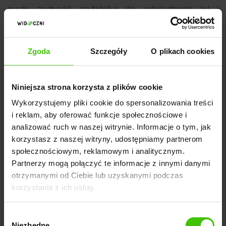
może zachęcić czytelnika do odwiedzenia jej i
wpłynąć na zwiększenie ruchu.
Zgoda
Szczegóły
O plikach cookies
#3 Rankuj wyżej w swojej branży
Niniejsza strona korzysta z plików cookie
Link building pozwala nam także na budowanie
Wykorzystujemy pliki cookie do spersonalizowania treści
rozpoznawalności w swojej niszy. Nawiązując nowe
i reklam, aby oferować funkcje społecznościowe i
analizować ruch w naszej witrynie. Informacje o tym, jak
kontakty poprzez współpracę czy polecenia, możesz
korzystasz z naszej witryny, udostępniamy partnerom
budować wartościowe relacje, które zaowocują w
społecznościowym, reklamowym i analitycznym.
przyszłości. Budując swoją reputację w niszy, z
Partnerzy mogą połączyć te informacje z innymi danymi
czasem staniesz się liderem w branży, co również
otrzymanymi od Ciebie lub uzyskanymi podczas
docenią potencjalni klienci.
korzystania z ich usług.
Wybór
Niezbędne