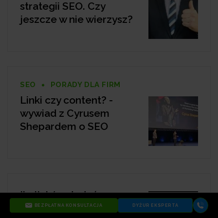
strategii SEO. Czy
jeszcze w nie wierzysz?
SEO
PORADY DLA FIRM
Linki czy content? -
wywiad z Cyrusem
Shepardem o SEO
Ile linków dodać w
tekście na stronie
BEZPŁATNA KONSULTACJA
DYŻUR EKSPERTA