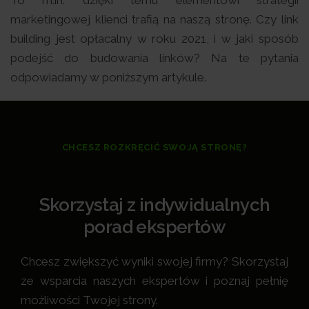
marketingowej klienci trafią na naszą stronę. Czy link
building jest opłacalny w roku 2021, i w jaki sposób
podejść do budowania linków? Na te pytania
odpowiadamy w poniższym artykule.
CHCESZ ROZKRĘCIĆ SWOJĄ STRONĘ?
Skorzystaj z indywidualnych
porad ekspertów
Chcesz zwiększyć wyniki swojej firmy? Skorzystaj
ze wsparcia naszych ekspertów i poznaj pełnię
możliwości Twojej strony.