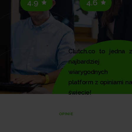
4.9
4.6
Clutch.co to jedna z
najbardziej
wiarygodnych
platform z opiniami na
świecie!
OPINIE