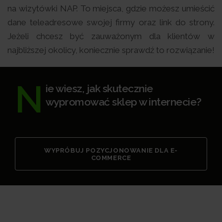
na wizytówki NAP. To miejsca, gdzie możesz umieścić
dane teleadresowe swojej firmy oraz link do strony.
Jeżeli chcesz być zauważonym dla klientów w
najbliższej okolicy, koniecznie sprawdź to rozwiązanie!
N
ie wiesz, jak skutecznie
wypromować sklep w internecie?
WYPRÓBUJ POZYCJONOWANIE DLA E-
COMMERCE