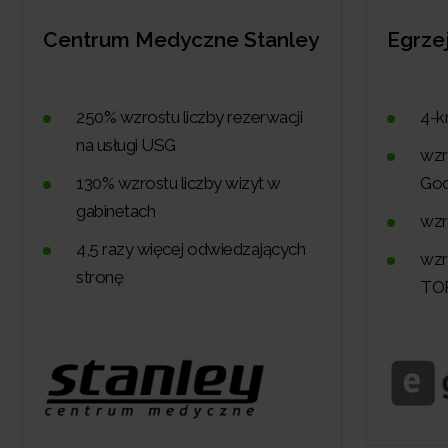
yczne Stanley
Egrzejniki
liczby rezerwacji
4-krotny wzrost przychodó
wzrost do 110% wyświetleń
liczby wizyt w
Google
wzrost do 124% kliknięć
ej odwiedzających
wzrost o ponad 50% fraz w
TOP10 Google