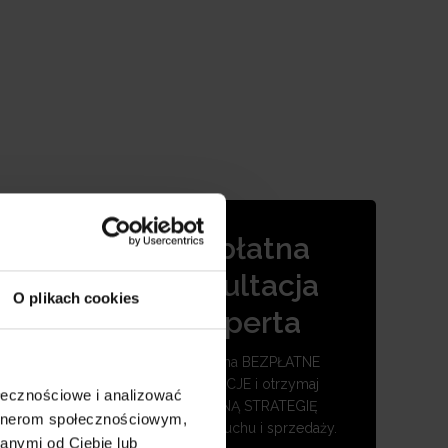
Bezpłatna
dycyjne
go
konsultacja
O plikach cookies
ć
eksperta
Umów się na BEZPŁATNE
KONSULTACJE i otrzymaj
ołecznościowe i analizować
SKUTECZNĄ STRATEGIĘ
artnerom społecznościowym,
zwiększenia ruchu i sprzedaży.
anymi od Ciebie lub