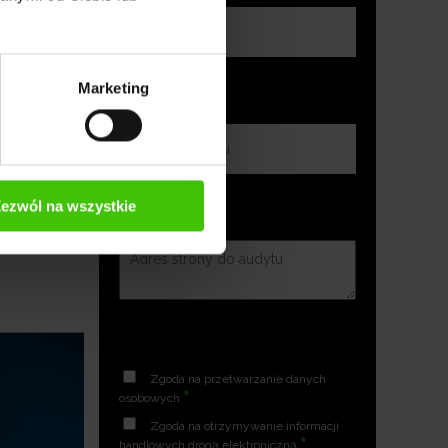
Marketing
ezwól na wszystkie
Zgoda na przetwarzanie danych
*
osobowych
Zgoda na otrzymywanie informacji
*
handlowych drogą elektroniczną