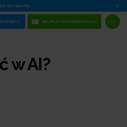
×
jdź do raportu
 EKSPERTA
BEZPŁATNA KONSULTACJA
ć w AI?