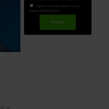
Zgoda na kontakt telefoniczny w
celach marketingowych
WYŚLIJ
ość w