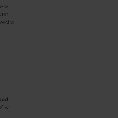
ie w
ytet
ności w
 pod
w” w