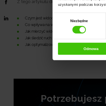
Z tego artykułu dowiesz się:
uzyskanymi podczas korzysta
Wybór
Czym jest widoczność w modelach AI,
Niezbędne
zgody
Co wpływa na widoczność w AI,
Jak mierzyć widoczność w ChatGPT i innych L
Jak śledzić ruch w wynikach AI,
Jak optymalizować widoczność AI.
Odmowa
Potrzebujesz