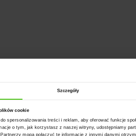
, niż widoczność w Google i innych klasycznych
e LLM korzystają z rankingów Bing czy Google, tra
rczające do zmierzenia obecności marki w AI. Dlate
Szczegóły
 Przeczytaj ten artykuł, aby dowiedzieć się, jak mierzy
 innych wyszukiwarkach AI.
 plików cookie
do spersonalizowania treści i reklam, aby oferować funkcje sp
ormacje o tym, jak korzystasz z naszej witryny, udostępniamy p
Partnerzy mogą połączyć te informacje z innymi danymi otrzym