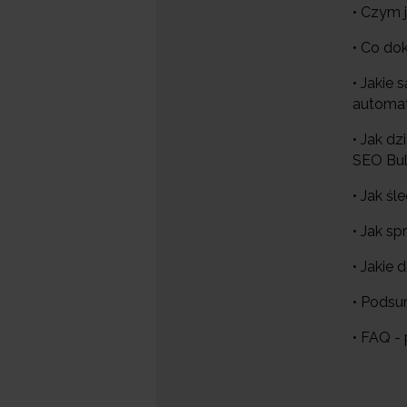
• Czym 
• Co do
• Jakie
automa
• Jak d
SEO Bu
• Jak śl
• Jak sp
• Jakie
• Pods
• FAQ - 