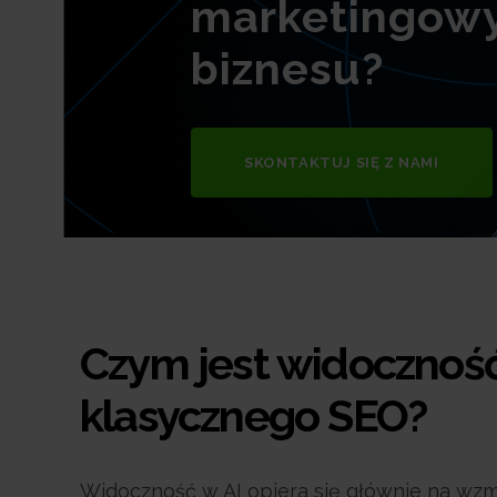
marketingowy
biznesu?
SKONTAKTUJ SIĘ Z NAMI
Czym jest widoczność 
klasycznego SEO?
Widoczność w AI opiera się głównie na wz