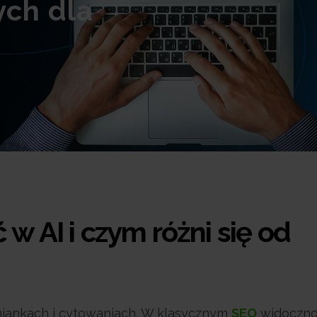
ch dla
w AI i czym różni się od
miankach i cytowaniach. W klasycznym
SEO
widoczn