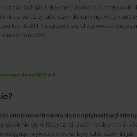
h działaniach jak linkowanie zwrotne i umiejscowien
ni się bardziej takie czynniki rankingowe jak autor
ora lub Reddit. Przyjrzymy się bliżej kwestii widocz
a klasycznym SEO.
owania stron i SEO w AI
ie?
ść firm koncentrowała się na optymalizacji stron
pojawienie się w klasycznej „liście niebieskich linkó
 osiągnąć, wykorzystywane były takie czynniki jak