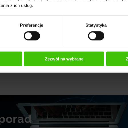
nia z ich usług.
Preferencje
Statystyka
LM,
Zezwól na wybrane
Z
 porad