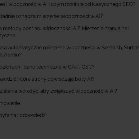
jest widoczność w AI i czym różni się od klasycznego SEO?
kładnie oznacza mierzenie widoczności w AI?
 są metody pomiaru widoczności AI? Mierzenie manualne i
tyczne
ziała automatyczne mierzenie widoczności w Semrush, Surfer
lk Admin?
edzić ruch i dane techniczne w GA4 i GSC?
rawdzić, które strony odwiedzają boty AI?
 działania wdrożyć, aby zwiększyć widoczność w AI?
umowanie
pytania i odpowiedzi