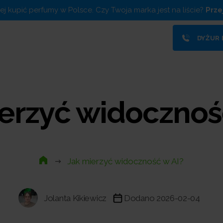
piej kupić perfumy w Polsce. Czy Twoja marka jest na liście?
Prze
DYŻUR
erzyć widocznoś
Jak mierzyć widoczność w AI?
Jolanta Kikiewicz
Dodano 2026-02-04