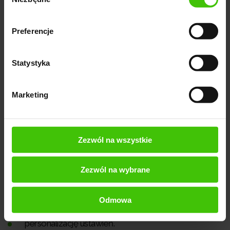
zgody
kluczowy krok do korzystania z pełnego zakresu
narzędzia. Dlaczego Google będzie chciał
Preferencje
potwierdzić, że jesteś właścicielem
strony interneto
wej
? Aby upewnić się, że osoba starająca się o dostęp
Statystyka
do danych strony ma do niej prawo.
Jest to ważne
m.in. ze względu na:
Marketing
bezpieczeństwo danych,
skuteczne zarządzanie stroną,
Zezwól na wszystkie
efektywną komunikację z właścicielem strony w
ważnych sprawach, np. ostrzeżenia o
Zezwól na wybrane
zabezpieczeniach, problemy z indeksowaniem,
Odmowa
aktualizacje algorytmu,
personalizację ustawień.