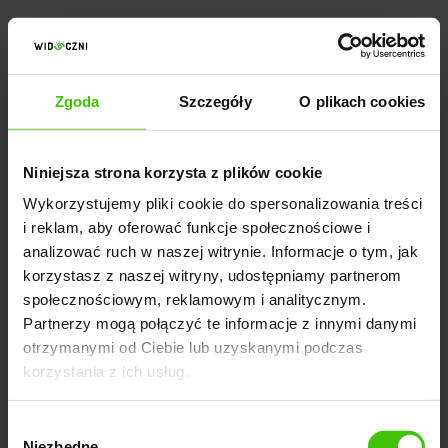
2. Przejdź proces weryfikacji, by
uzyskać dostęp do Google Search
Conosole
Zgoda
Szczegóły
O plikach cookies
Kolejnym krokiem jest dodanie własności strony.
Niniejsza strona korzysta z plików cookie
Możesz to zrobić za pomocą:
Wykorzystujemy pliki cookie do spersonalizowania treści
i reklam, aby oferować funkcje społecznościowe i
prefiksu adresu
URL
- to konkretny adres strony, np.
analizować ruch w naszej witrynie. Informacje o tym, jak
korzystasz z naszej witryny, udostępniamy partnerom
www.mojastronainternetowa.pl
społecznościowym, reklamowym i analitycznym.
wpisania
domeny
- opcja domeny obejmuje
Partnerzy mogą połączyć te informacje z innymi danymi
wszystkie subdomeny i protokoły dla danej domeny,
otrzymanymi od Ciebie lub uzyskanymi podczas
np. strona.pl.
korzystania z ich usług.
Wybór
Następny etap to weryfikacja własności.
To
Niezbędne