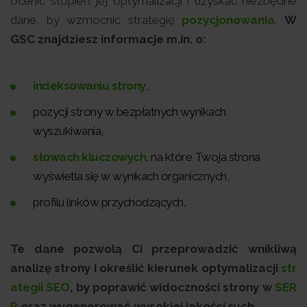
ocenić stopień jej optymalizacji i uzyskać niezbędne
dane, by wzmocnić strategię
pozycjonowania
.
W
GSC znajdziesz informacje m.in. o:
indeksowaniu strony
,
pozycji strony w bezpłatnych wynikach
wyszukiwania,
słowach kluczowych
, na które Twoja strona
wyświetla się w wynikach organicznych,
profilu linków przychodzących.
Te dane pozwolą Ci przeprowadzić wnikliwą
analizę strony i określić kierunek optymalizacji
str
ategii SEO
, by poprawić widoczności strony w
SER
P
oraz wygenerować wysokiej jakości ruch.