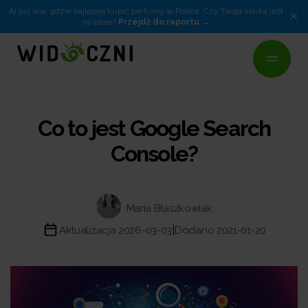
AI już wie, gdzie najlepiej kupić perfumy w Polsce. Czy Twoja marka jest
×
na liście?
Przejdź do raportu
Co to jest Google Search
Console?
Maria Błaszkowiak
|
Aktualizacja 2026-03-03
Dodano 2021-01-20