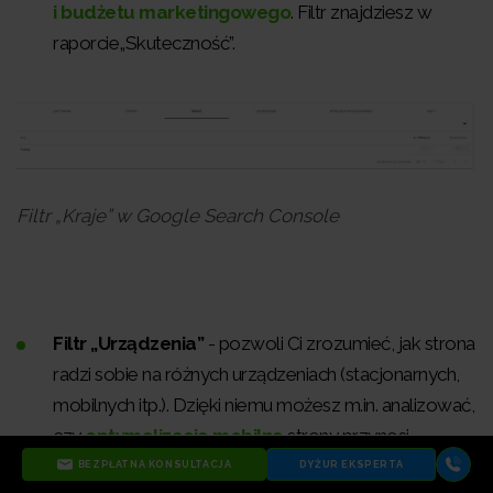
i budżetu marketingowego
. Filtr znajdziesz w
raporcie„Skuteczność”.
Filtr „Kraje” w Google Search Console
Filtr „Urządzenia”
- pozwoli Ci zrozumieć, jak strona
radzi sobie na różnych urządzeniach (stacjonarnych,
mobilnych itp.). Dzięki niemu możesz m.in. analizować,
czy
optymalizacja mobilna
strony przynosi
oczekiwane efekty w postaci zwiększonego ruchu z
BEZPŁATNA KONSULTACJA
DYŻUR EKSPERTA