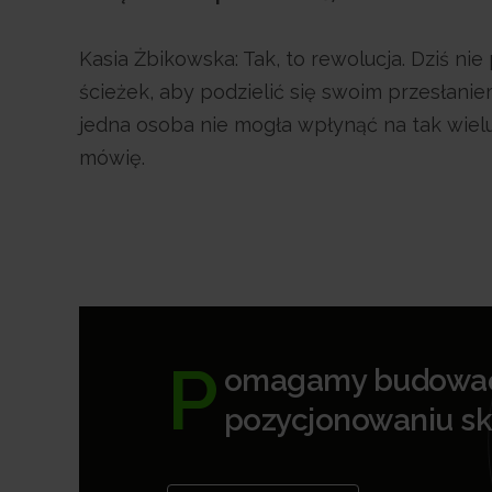
Kasia Żbikowska: Tak, to rewolucja. Dziś n
ścieżek, aby podzielić się swoim przesłanie
jedna osoba nie mogła wpłynąć na tak wielu
mówię.
P
omagamy budować 
pozycjonowaniu s