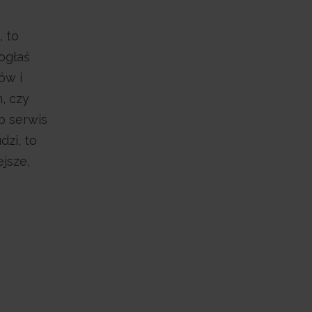
, to
mogłaś
ów i
, czy
b serwis
dzi, to
jsze,