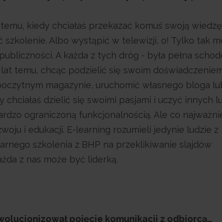
t temu, kiedy chciałaś przekazać komuś swoją wiedzę
 szkolenie. Albo wystąpić w telewizji, o! Tylko tak 
ubliczności. A każda z tych dróg - była pełna schod
lat temu, chcąc podzielić się swoim doświadczeniem
w poczytnym magazynie, uruchomić własnego bloga lu
 chciałaś dzielić się swoimi pasjami i uczyć innych lu
ardzo ograniczoną funkcjonalnością. Ale co najważnie
oju i edukacji. E-learning rozumieli jedynie ludzie z
narnego szkolenia z BHP na przeklikiwanie slajdów
ażda z nas może być liderką.
wolucjonizował pojęcie komunikacji z odbiorcą…