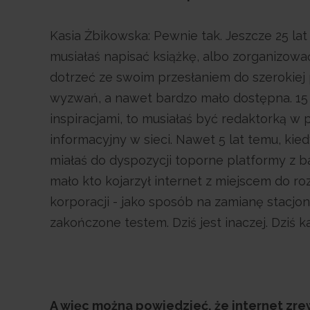
Kasia Żbikowska: Pewnie tak. Jeszcze 25 la
musiałaś napisać książkę, albo zorganizować
dotrzeć ze swoim przesłaniem do szerokiej p
wyzwań, a nawet bardzo mało dostępna. 15 
inspiracjami, to musiałaś być redaktorką 
informacyjny w sieci. Nawet 5 lat temu, kiedy
miałaś do dyspozycji toporne platformy z b
mało kto kojarzył internet z miejscem do rozw
korporacji - jako sposób na zamianę stacjo
zakończone testem. Dziś jest inaczej. Dziś k
A więc można powiedzieć, że internet zre