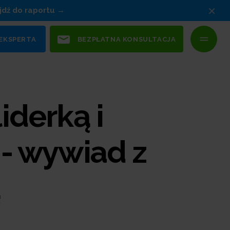
×
jdź do raportu
 EKSPERTA
BEZPŁATNA KONSULTACJA
iderką i
 - wywiad z