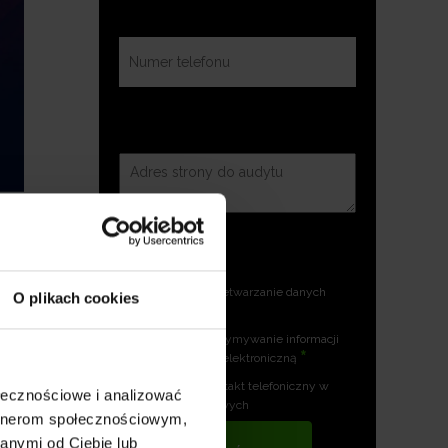
Zgoda na przetwarzanie danych
O plikach cookies
*
osobowych
Zgoda na otrzymywanie informacji
*
handlowych drogą elektroniczną
Zgoda na kontakt telefoniczny w
ołecznościowe i analizować
celach marketingowych
artnerom społecznościowym,
anymi od Ciebie lub