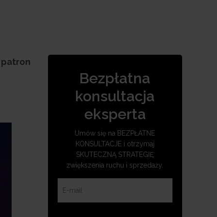
 patron
Bezpłatna
konsultacja
eksperta
Umów się na BEZPŁATNE
KONSULTACJE i otrzymaj
SKUTECZNĄ STRATEGIĘ
zwiększenia ruchu i sprzedaży.