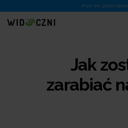
AI już wie, gdzie najle
Jak zos
zarabiać n