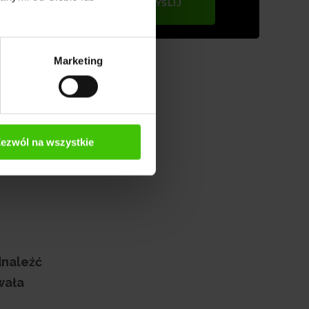
WYŚLIJ
Marketing
to
o 6-
ezwól na wszystkie
onych
dnaleźć
wała