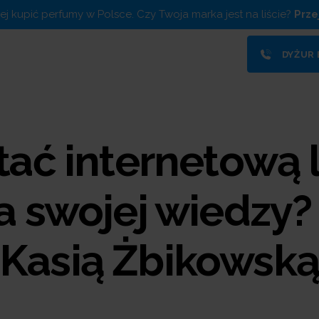
piej kupić perfumy w Polsce. Czy Twoja marka jest na liście?
Prze
DYŻUR
tać internetową l
a swojej wiedzy?
Kasią Żbikowską