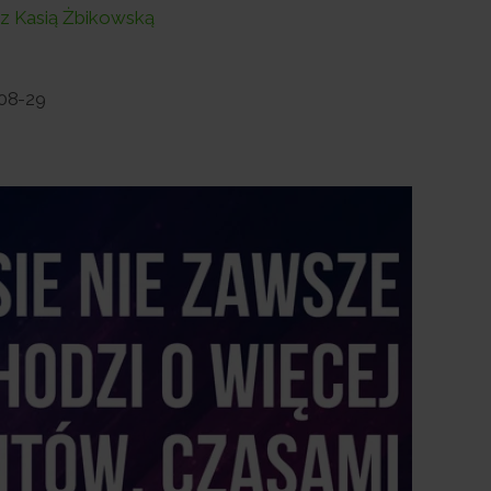
 z Kasią Żbikowską
08-29