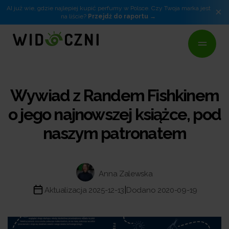
AI już wie, gdzie najlepiej kupić perfumy w Polsce. Czy Twoja marka jest
×
na liście?
Przejdź do raportu
Wywiad z Randem Fishkinem
o jego najnowszej książce, pod
naszym patronatem
Anna Zalewska
|
Aktualizacja 2025-12-13
Dodano 2020-09-19