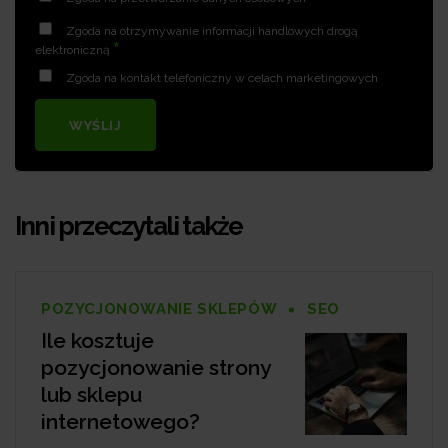
Zgoda na otrzymywanie informacji handlowych drogą
*
elektroniczną
Zgoda na kontakt telefoniczny w celach marketingowych
WYŚLIJ
Inni przeczytali także
POZYCJONOWANIE SKLEPÓW
SEO
Ile kosztuje
pozycjonowanie strony
lub sklepu
internetowego?