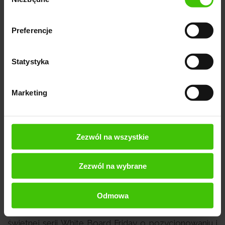
zgody
Preferencje
Statystyka
Rand Fishkin i jego książka
Marketing
Rand Fishkin, autor książki "Zagubiony przedsiębiorca"
to guru marketingu internetowego i przedsiębiorca z
Zezwól na wszystkie
kilkunastoletnim doświadczeniem. Założył startup
Moz, który dziś jest odnoszącą sukcesy, globalną
Zezwól na wybrane
firmą z branży marketingu internetowego. Obecnie
rozwija nowy projekt, SparkToro, skierowany do
twórców treści internetowych. Rand Fishkin znany jest
Odmowa
jako charyzmatyczny mówca na konferencjach i autor
świetnej serii White Board Friday o pozycjonowaniu i