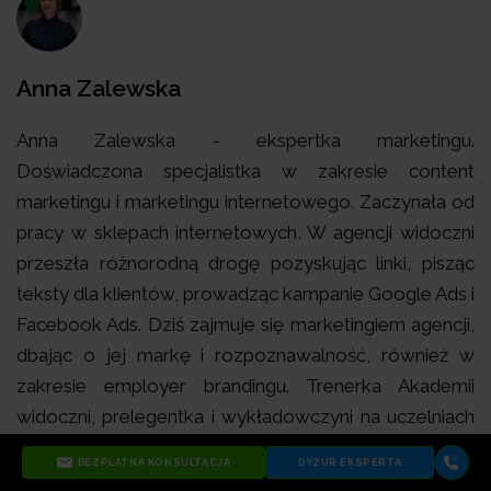
Anna Zalewska
Anna Zalewska - ekspertka marketingu.
Doświadczona specjalistka w zakresie content
marketingu i marketingu internetowego. Zaczynała od
pracy w sklepach internetowych. W agencji widoczni
przeszła różnorodną drogę pozyskując linki, pisząc
teksty dla klientów, prowadząc kampanie Google Ads i
Facebook Ads. Dziś zajmuje się marketingiem agencji,
dbając o jej markę i rozpoznawalność, również w
zakresie employer brandingu. Trenerka Akademii
widoczni, prelegentka i wykładowczyni na uczelniach
wyższych. W pracy najbardziej ceni kreatywne zadania
BEZPŁATNA KONSULTACJA
DYŻUR EKSPERTA
realizowane z zespołem inspirujących ludzi. Dzień