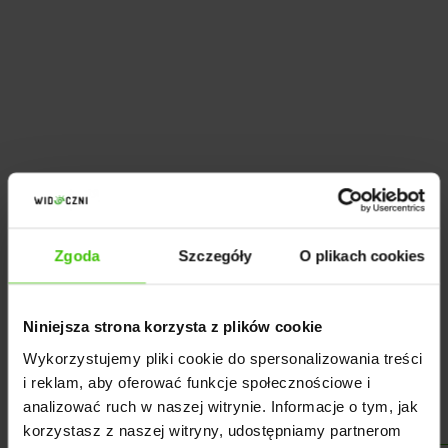
Jak pozyskać klientów dla sklepu
internetowego?
Na początku współpracy klient posiadał już sklep
Zgoda
Szczegóły
O plikach cookies
internetowy. Pozyskanie nowych klientów
wymagało intensywnych działań w zakresie
Niniejsza strona korzysta z plików cookie
marketingu internetowego. Klient zdecydował się na
Wykorzystujemy pliki cookie do spersonalizowania treści
pozycjonowanie sklepu w wynikach wyszukiwania
i reklam, aby oferować funkcje społecznościowe i
Google.
analizować ruch w naszej witrynie. Informacje o tym, jak
korzystasz z naszej witryny, udostępniamy partnerom