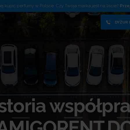
piej kupić perfumy w Polsce. Czy Twoja marka jest na liście?
Prze
DYŻUR
storia współpr
AMIGORENT.D