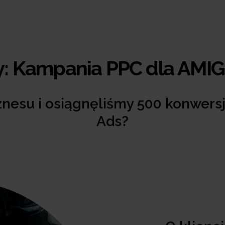
y: Kampania PPC dla AM
znesu i osiągnęliśmy 500 konwersj
Ads?