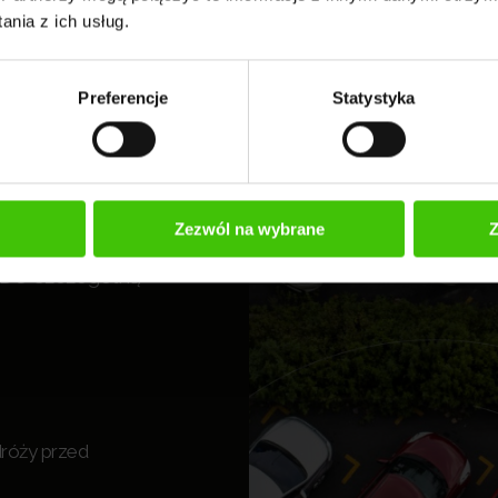
nia z ich usług.
Ads dla
Preferencje
Statystyka
luczowe
le
Zezwól na wybrane
Z
.DO szczególną
róży przed