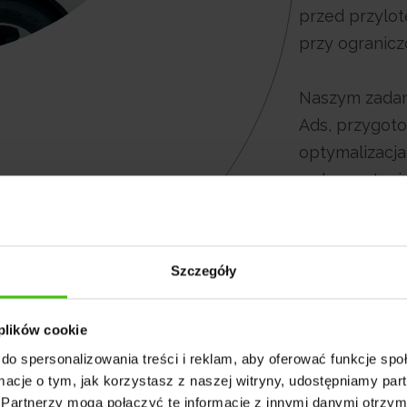
przed przylo
przy ogranic
Naszym zadan
Ads, przygoto
optymalizacja
wykorzystania
European Sea
najważniejsz
Szczegóły
 plików cookie
do spersonalizowania treści i reklam, aby oferować funkcje sp
ormacje o tym, jak korzystasz z naszej witryny, udostępniamy p
Partnerzy mogą połączyć te informacje z innymi danymi otrzym