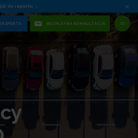
×
jdź do raportu
 EKSPERTA
BEZPŁATNA KONSULTACJA
acy
O