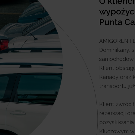
O klienc
wypożyc
Punta C
AMIGORENT.DO 
Dominikany, s
samochodów d
Klient obsług
Kanady oraz k
transportu ju
Klient zwróci
rezerwacji o
pozyskiwania 
Kluczowym wy