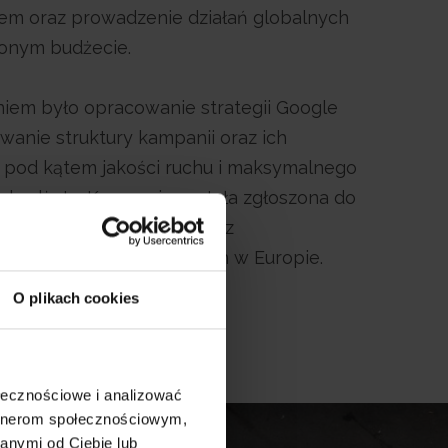
tem oraz prowadzenie działań globalnych
zonym budżecie.
iem było opracowanie strategii Google
wanie struktury kampanii oraz ich
 pod kątem jakości ruchu i maksymalnego
 budżetu. Kampania została zgłoszona do
rch Awards 2026, jednego z
ych konkursów branżowych w Europie.
O plikach cookies
ołecznościowe i analizować
artnerom społecznościowym,
anymi od Ciebie lub