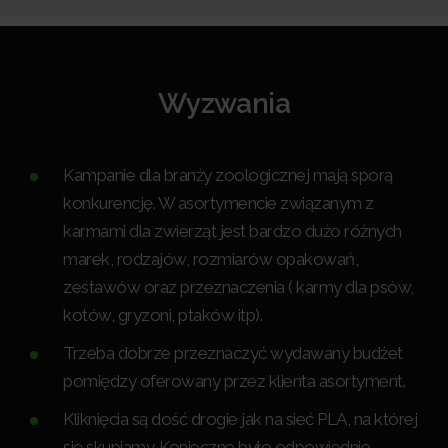
Wyzwania
Kampanie dla branży zoologicznej mają sporą
konkurencję. W asortymencie związanym z
karmami dla zwierząt jest bardzo dużo różnych
marek, rodzajów, rozmiarów opakowań,
zestawów oraz przeznaczenia ( karmy dla psów,
kotów, gryzoni, ptaków itp).
Trzeba dobrze przeznaczyć wydawany budżet
pomiędzy oferowany przez klienta asortyment.
Kliknięcia są dość drogie jak na sieć PLA, na której
się skupiamy. Konieczne było odpowiednie