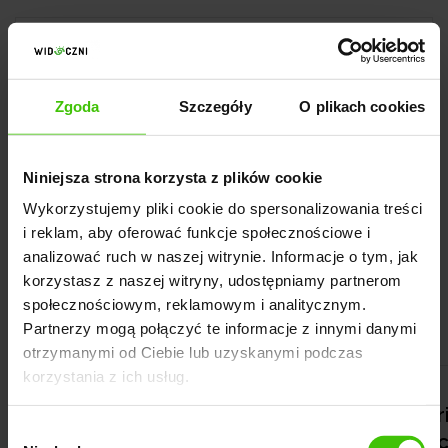
Zgoda
Szczegóły
O plikach cookies
8,5-krotny
Niniejsza strona korzysta z plików cookie
Wykorzystujemy pliki cookie do spersonalizowania treści
i reklam, aby oferować funkcje społecznościowe i
analizować ruch w naszej witrynie. Informacje o tym, jak
Zobacz pozostałe historie
korzystasz z naszej witryny, udostępniamy partnerom
współpracy:
społecznościowym, reklamowym i analitycznym.
Partnerzy mogą połączyć te informacje z innymi danymi
otrzymanymi od Ciebie lub uzyskanymi podczas
korzystania z ich usług.
Historia współpracy
Histor
Wybór
Fashionic.eu
Bubuc