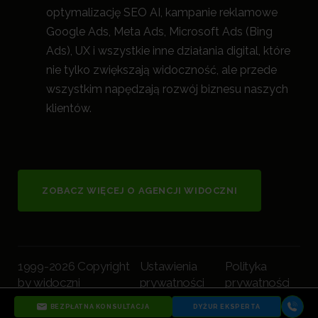
optymalizację SEO AI, kampanie reklamowe
Google Ads, Meta Ads, Microsoft Ads (Bing
Ads), UX i wszystkie inne działania digital, które
nie tylko zwiększają widoczność, a
le przede
wszystkim napędzają rozwój biznesu naszych
klientów.
ZOBACZ WIĘCEJ O AGENCJI WIDOCZNI
1999-2026 Copyright
Ustawienia
Polityka
by widoczni
prywatności
prywatności
BEZPŁATNA KONSULTACJA
DYŻUR EKSPERTA