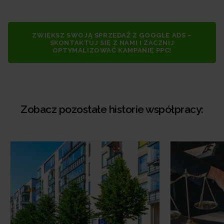
ZWIĘKSZ SWOJĄ SPRZEDAŻ Z GOOGLE ADS –
SKONTAKTUJ SIĘ Z NAMI I ZACZNIJ
OPTYMALIZOWAĆ KAMPANIĘ PPC!
Zobacz pozostałe historie współpracy: