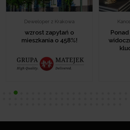
Deweloper z Krakowa
Kance
wzrost zapytań o
Ponad 
mieszkania o 458%!
widocz
klu