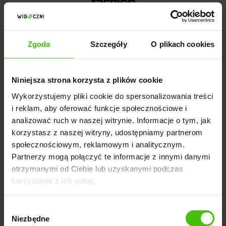
fashion
Zgoda
Szczegóły
O plikach cookies
Wskaźnik
Wartość
Przychód
~1 500 000 zł
Niniejsza strona korzysta z plików cookie
ROAS
~30
Wykorzystujemy pliki cookie do spersonalizowania treści
ROAS (kolejne miesiące)
~26
i reklam, aby oferować funkcje społecznościowe i
analizować ruch w naszej witrynie. Informacje o tym, jak
Wyświetlenia
~20 000 000
korzystasz z naszej witryny, udostępniamy partnerom
społecznościowym, reklamowym i analitycznym.
Partnerzy mogą połączyć te informacje z innymi danymi
otrzymanymi od Ciebie lub uzyskanymi podczas
Ty także możesz odnieść taki sukces!
korzystania z ich usług.
SKONTAKTUJ SIĘ Z NAMI
Wybór
Niezbędne
zgody