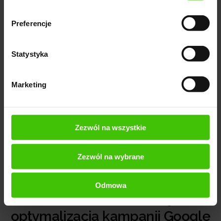
REZULTATY
Preferencje
Co osiągnęliśmy?
Statystyka
Marketing
Zezwól na wszystkie
stabilne wyniki
Zezwól na wybrane
Odmowa
Wnioski i rekomendacje –
optymalizacja kampanii Google