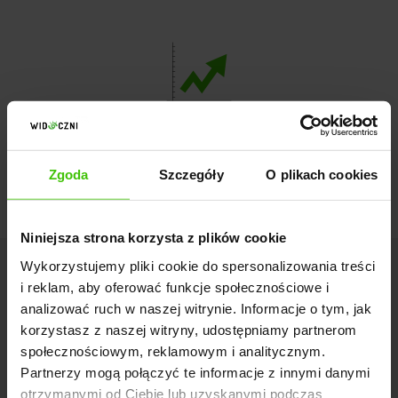
Wzrost o 2700%
Zgoda
Szczegóły
O plikach cookies
Niniejsza strona korzysta z plików cookie
Wykorzystujemy pliki cookie do spersonalizowania treści
i reklam, aby oferować funkcje społecznościowe i
analizować ruch w naszej witrynie. Informacje o tym, jak
korzystasz z naszej witryny, udostępniamy partnerom
Jestem zadowolona z wyników, które udało
społecznościowym, reklamowym i analitycznym.
Partnerzy mogą połączyć te informacje z innymi danymi
nam się uzyskać w ciągu pierwszego roku
otrzymanymi od Ciebie lub uzyskanymi podczas