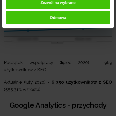
Zezwól na wybrane
Odmowa
Początek współpracy (lipiec 2020) - 969
użytkowników z SEO
Aktualnie (luty 2020) -
6 350 użytkowników z SEO
(555,31% wzrostu)
Google Analytics - przychody