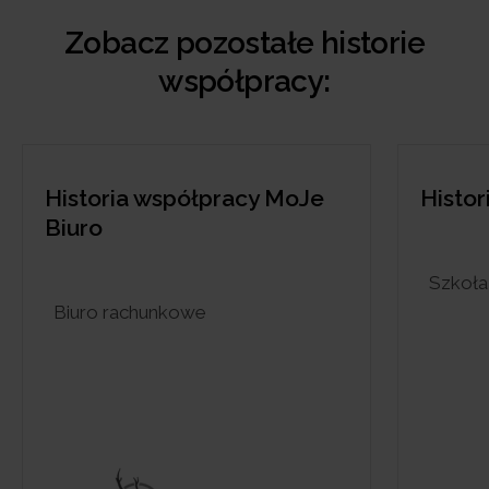
Zobacz pozostałe historie
współpracy:
Historia współpracy Mester
Histor
słuch
Szkoła języków skandynawskich
Sieć 
gabin
doboru