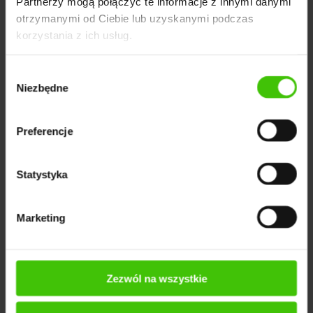
Partnerzy mogą połączyć te informacje z innymi danymi
otrzymanymi od Ciebie lub uzyskanymi podczas
korzystania z ich usług.
Wybór
Niezbędne
zgody
Preferencje
Początek współpracy (lipiec 2020) - ok. 600
wyświetleń dziennie
Statystyka
Aktualnie (luty 2021) -
11 000 wyświetleń dziennie
Marketing
Google Analytics - użytkownicy
Zezwól na wszystkie