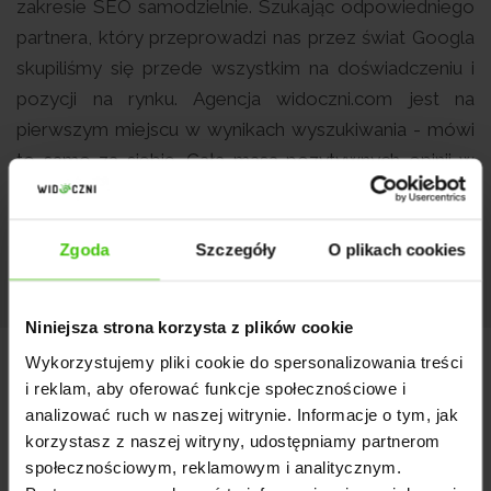
zakresie SEO samodzielnie. Szukając odpowiedniego
partnera, który przeprowadzi nas przez świat Googla
skupiliśmy się przede wszystkim na doświadczeniu i
pozycji na rynku. Agencja widoczni.com jest na
pierwszym miejscu w wynikach wyszukiwania - mówi
to samo za siebie. Cała masa pozytywnych opinii w
Internecie utwierdziła nas, że jest to skuteczna
agencja SEO/SEM, która sprosta naszym
Zgoda
Szczegóły
O plikach cookies
oczekiwaniom.
Niniejsza strona korzysta z plików cookie
Jakie efekty udało się osiągnąć?
Wykorzystujemy pliki cookie do spersonalizowania treści
i reklam, aby oferować funkcje społecznościowe i
analizować ruch w naszej witrynie. Informacje o tym, jak
korzystasz z naszej witryny, udostępniamy partnerom
społecznościowym, reklamowym i analitycznym.