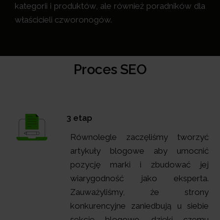
kategorii i produktów, ale również poradników dla
właścicieli czworonogów.
Proces SEO
3 etap
Równolegle zaczęliśmy tworzyć
artykuły blogowe aby umocnić
pozycję marki i zbudować jej
wiarygodność jako eksperta.
Zauważyliśmy, że strony
konkurencyjne zaniedbują u siebie
sekcje blogowe, dzięki czemu