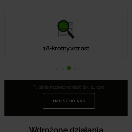
18-krotny wzrost
Ty także możesz odnieść taki sukces!
NAPISZ DO NAS
Wdrożone działania