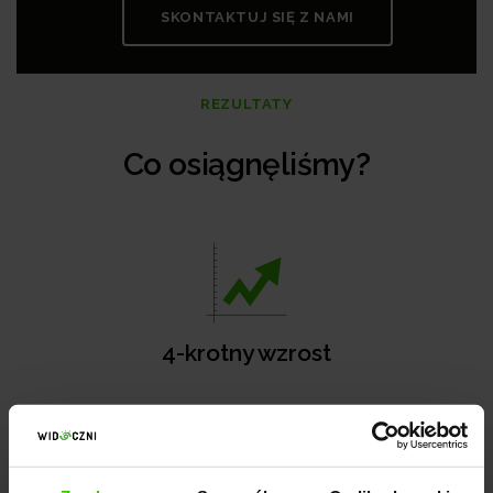
SKONTAKTUJ SIĘ Z NAMI
REZULTATY
Co osiągnęliśmy?
4-krotny wzrost