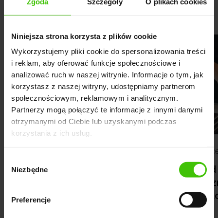
Zobacz pozostałe historie współpracy:
Zgoda
Szczegóły
O plikach cookies
Niniejsza strona korzysta z plików cookie
Wykorzystujemy pliki cookie do spersonalizowania treści
i reklam, aby oferować funkcje społecznościowe i
analizować ruch w naszej witrynie. Informacje o tym, jak
korzystasz z naszej witryny, udostępniamy partnerom
społecznościowym, reklamowym i analitycznym.
Partnerzy mogą połączyć te informacje z innymi danymi
otrzymanymi od Ciebie lub uzyskanymi podczas
korzystania z ich usług.
Deweloper z Krakowa
Kance
Wybór
wzrost zapytań o
Ponad 
Niezbędne
zgody
mieszkania o 458%!
widocz
klu
Preferencje