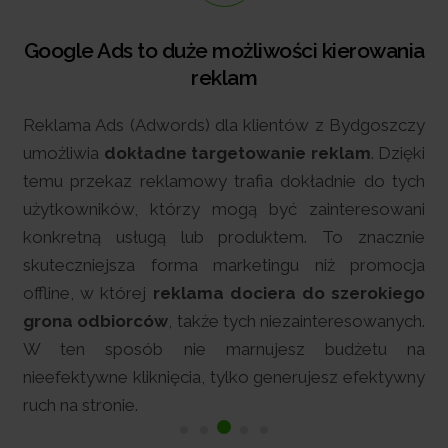
 to duże możliwości kierowania
Google to 
reklam
intern
(Adwords) dla klientów z Bydgoszczy
Kampanie G
ładne targetowanie reklam
. Dzięki
reklamy w G
 reklamowy trafia dokładnie do tych
stacjonarny
w, którzy mogą być zainteresowani
reklamę pr
sługą lub produktem. To znacznie
produkty 
sza forma marketingu niż promocja
zainwestowa
rej
reklama dociera do szerokiego
której celem 
rców
, także tych niezainteresowanych.
sklepie w Byd
ób nie marnujesz budżetu na
kliknięcia, tylko generujesz efektywny
.