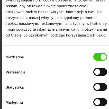
Wykorzystujemy pliki cookie do spersonalizowania treści i
wyświetlały się też użytkownikom z innych miast. Jeśli
reklam, aby oferować funkcje społecznościowe i
nie masz konta Google Ads, specjaliści PPC
analizować ruch w naszej witrynie. Informacje o tym, jak
podpowiedzą Ci, jak je utworzyć. Następnym krokiem
korzystasz z naszej witryny, udostępniamy partnerom
społecznościowym, reklamowym i analitycznym. Partnerzy
jest nadanie dostępu do konta specjaliście z agencji.
mogą połączyć te informacje z innymi danymi otrzymanymi
Resztę kwestii technicznych związanych z
od Ciebie lub uzyskanymi podczas korzystania z ich usług.
konfiguracją konta i kampanii Google Ads możesz
zostawić agencji.
Wybór
Aby skutecznie wypromować swoją firmę z
Niezbędne
zgody
Bydgoszczy w Google Ads,
niezbędne jest
przekazanie agencji briefu, który zawiera opis
Preferencje
Twojego biznesu, cele, wyzwania, wskazanie
konkurencji oraz omówienie oferty. Dzięki temu
Statystyka
specjalista zaplanuje treści reklam oraz słowa
kluczowe, które pozwolą realizować Twoje cele
Marketing
biznesowe w Google Ads.