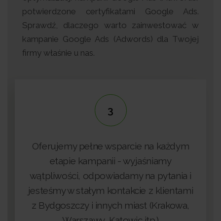
potwierdzone certyfikatami Google Ads.
Sprawdź, dlaczego warto zainwestować w
kampanie Google Ads (Adwords) dla Twojej
firmy właśnie u nas.
3
4
wsparcie na każdym
ii - wyjaśniamy
iadamy na pytania i
Jesteśmy na bieżąco z 
ontakcie z klientami
branży i stale poszerzamy
ych miast (Krakowa,
atowic itp.)