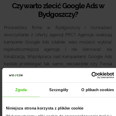
Czy warto zlecić Google Ads w
Bydgoszczy?
Prowadzisz firmę w Bydgoszczy i rozważasz
skorzystanie z oferty agencji PPC? Agencje realizują
kampanie Google Ads zdalnie, więc możesz wybrać
najskuteczniejszą agencję i nie kierować się
lokalizacją. Współpraca nad kampaniami Google Ads
będzie przebiegać tak samo, niezależnie czy Twoja
okolica to Bydgoszcz, czy też miasto na drugim końcu
Polski.
Zgoda
Szczegóły
O plikach cookies
Czego się spodziewać, gdy planujesz
reklamować firmę z Bydgoszczy w Google Ads?
Agencja PPC ustali z Tobą czy reklamy Google Ads
Niniejsza strona korzysta z plików cookie
kierować wyłącznie na Bydgoszcz, czy chcesz, aby