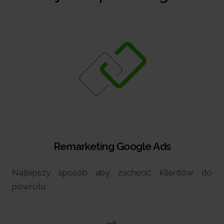
 Google Ads
Google 
zachęcić Klientów do
Atrakcyjna prezentacja 
wyszukiwarce