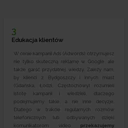
3
ontakt
Edukacja klientów
fesjonalizm, dlatego
W cenie kampanii Ads (
m kontakcie z naszymi
nie tylko skuteczną r
zczy oraz innych miast.
także garść przydatnej
rzygotowujemy raporty
by klienci z Bydgosz
nii, a ponadto
na bieżąco
(Gdańska, Łodzi, Czę
 się z klientami
istotę kampanii i w
ailowo
, by skonsultować
podejmujemy takie, a
oraz ewentualne zmiany
Dlatego w trakcie 
szystko po to, by klient
telefonicznych lub
obrą opieką, a specjalista
komunikatorom v