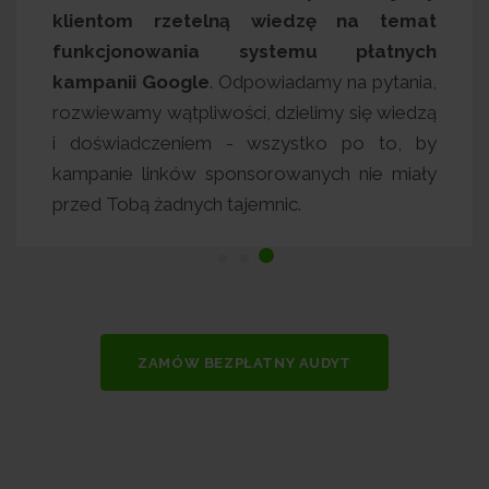
ords) wie, co robi, a
klientom rzetelną
ds (Adwords) zmierza w
funkcjonowania s
 nas nie będziesz czekał
kampanii Google
. Od
enie ani pisał dziesiątek
rozwiewamy wątpliwości
dzi.
Twój opiekun sam
i doświadczeniem - 
regularnie kontaktował.
kampanie linków spons
przed Tobą żadnych taj
ZAMÓW BEZPŁATNY AUDYT