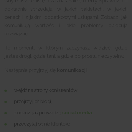
Gdy masz już listę, czas na analizę oferty. Sprawdź, co
dokładnie sprzedają, w jakich pakietach, w jakich
cenach i z jakimi dodatkowymi usługami. Zobacz, jak
komunikują wartość i jakie problemy obiecują
rozwiązać.
To moment, w którym zaczynasz widzieć, gdzie
jesteś drogi, gdzie tani, a gdzie po prostu nieczytelny.
Następnie przyjrzyj się
komunikacji
:
wejdź na strony konkurentów,
przejrzyj ich blogi,
zobacz, jak prowadzą
social media
,
przeczytaj opinie klientów.