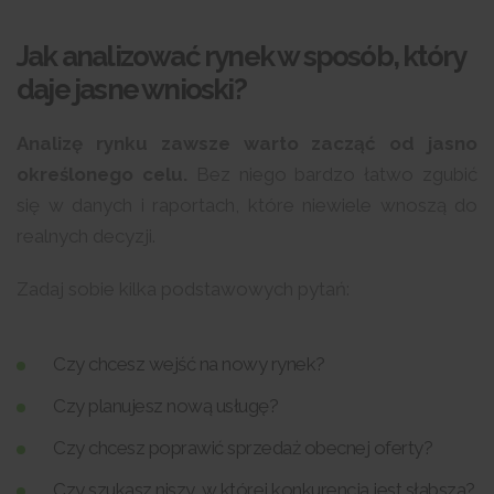
Jak analizować rynek w sposób, który
daje jasne wnioski?
Analizę rynku zawsze warto zacząć od jasno
określonego celu.
Bez niego bardzo łatwo zgubić
się w danych i raportach, które niewiele wnoszą do
realnych decyzji.
Zadaj sobie kilka podstawowych pytań:
Czy chcesz wejść na nowy rynek?
Czy planujesz nową usługę?
Czy chcesz poprawić sprzedaż obecnej oferty?
Czy szukasz niszy, w której konkurencja jest słabsza?