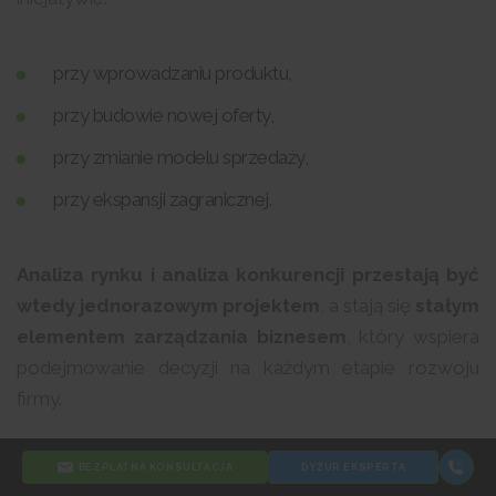
przy wprowadzaniu produktu,
przy budowie nowej oferty,
przy zmianie modelu sprzedaży,
przy ekspansji zagranicznej.
Analiza rynku i analiza konkurencji przestają być
wtedy jednorazowym projektem
, a stają się
stałym
elementem zarządzania biznesem
, który wspiera
podejmowanie decyzji na każdym etapie rozwoju
firmy.
Sprawdź jak przygotować analizę SWOT dla e-co
BEZPŁATNA KONSULTACJA
DYŻUR EKSPERTA
mmerce