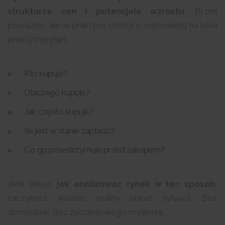
strukturze cen i potencjale wzrostu.
Brzmi
poważnie, ale w praktyce chodzi o odpowiedź na kilka
prostych pytań:
Kto kupuje?
Dlaczego kupuje?
Jak często kupuje?
Ile jest w stanie zapłacić?
Co go powstrzymuje przed zakupem?
Jeśli wiesz,
jak analizować rynek w ten sposób
,
zaczynasz widzieć realny obraz sytuacji. Bez
domysłów. Bez życzeniowego myślenia.