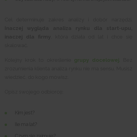
Cel determinuje zakres analizy i dobór narzędzi.
Inaczej wygląda analiza rynku dla start-upu,
inaczej dla firmy
, która działa od lat i chce się
skalować.
Kolejny krok to określenie
grupy docelowej
. Bez
zrozumienia klienta analiza rynku nie ma sensu. Musisz
wiedzieć, do kogo mówisz.
Opisz swojego odbiorcę:
Kim jest?
Ile ma lat?
Czym się zajmuje?