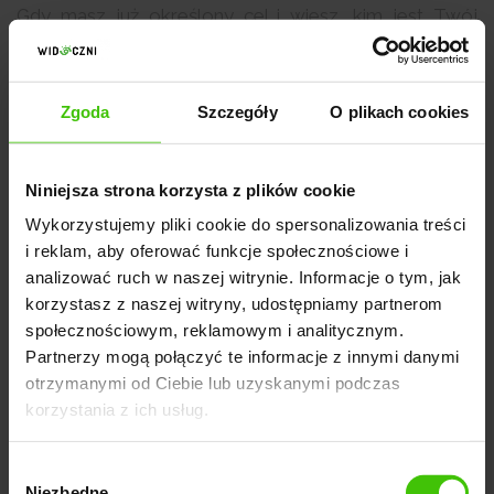
Gdy masz już określony cel i wiesz, kim jest Twój
odbiorca, czas przejść do danych. To moment, w
którym
analiza rynku przestaje być zbiorem opinii
,
a zaczyna być
realnym narzędziem decyzyjnym.
Zgoda
Szczegóły
O plikach cookies
Na tym etapie interesują Cię przede wszystkim trzy
Niniejsza strona korzysta z plików cookie
obszary - wielkość rynku, jego dynamika oraz
potencjał wzrostu. Nie musisz znać każdej liczby z
Wykorzystujemy pliki cookie do spersonalizowania treści
i reklam, aby oferować funkcje społecznościowe i
raportów branżowych. Wystarczy, że zrozumiesz, na
analizować ruch w naszej witrynie. Informacje o tym, jak
jak dużym rynku działasz i jak szybko on rośnie.
korzystasz z naszej witryny, udostępniamy partnerom
społecznościowym, reklamowym i analitycznym.
Zadaj sobie pytania pomocnicze:
Partnerzy mogą połączyć te informacje z innymi danymi
otrzymanymi od Ciebie lub uzyskanymi podczas
korzystania z ich usług.
Ilu jest potencjalnych klientów?
Jak szybko rośnie rynek?
Wybór
Niezbędne