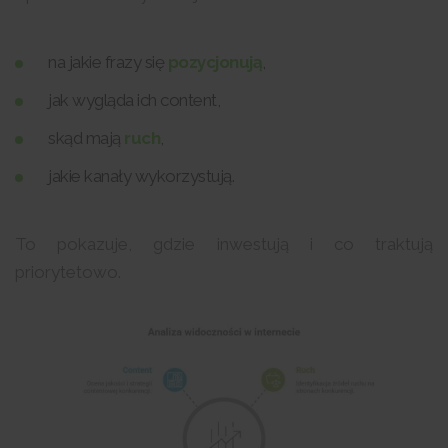
na jakie frazy się
pozycjonują
,
jak wygląda ich content,
skąd mają
ruch
,
jakie kanały wykorzystują.
To pokazuje, gdzie inwestują i co traktują
priorytetowo.