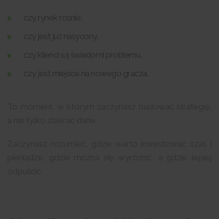
czy rynek rośnie,
czy jest już nasycony,
czy klienci są świadomi problemu,
czy jest miejsce na nowego gracza.
To moment, w którym zaczynasz budować strategię,
a nie tylko zbierać dane.
Zaczynasz rozumieć, gdzie warto inwestować czas i
pieniądze, gdzie można się wyróżnić, a gdzie lepiej
odpuścić.