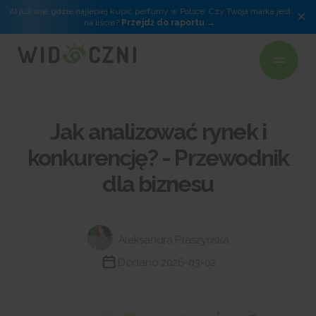
AI już wie, gdzie najlepiej kupić perfumy w Polsce. Czy Twoja marka jest
×
na liście?
Przejdź do raportu
Jak analizować rynek i
konkurencję? - Przewodnik
dla biznesu
Aleksandra Ptaszyńska
Dodano 2026-03-02