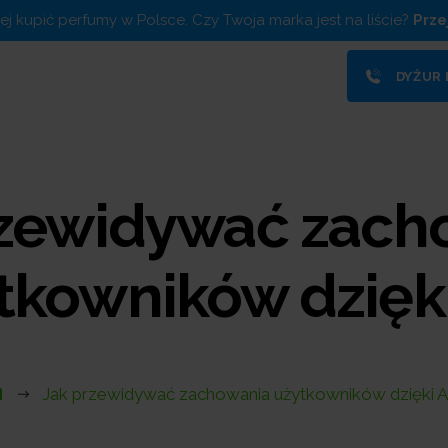
piej kupić perfumy w Polsce. Czy Twoja marka jest na liście?
Prze
DYŻUR
rzewidywać zach
tkowników dzięki
Jak przewidywać zachowania użytkowników dzięki A