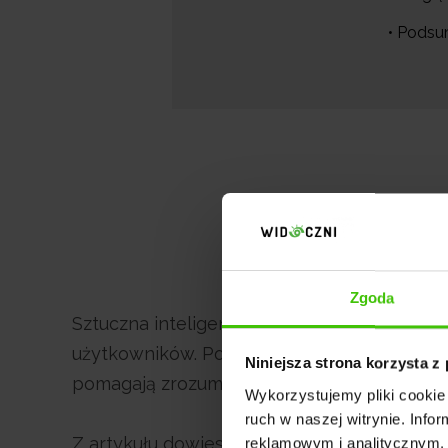
• Pods
Zgoda
Sztuczna inteligencja staje się coraz pot
użytkowników. Poprzez analizę ogromnych il
Niniejsza strona korzysta z
pomagają zrozumieć, jak użytkownicy wchodz
Wykorzystujemy pliki cookie 
ruch w naszej witrynie. Inf
Z artykułu dowiesz się:
reklamowym i analitycznym. 