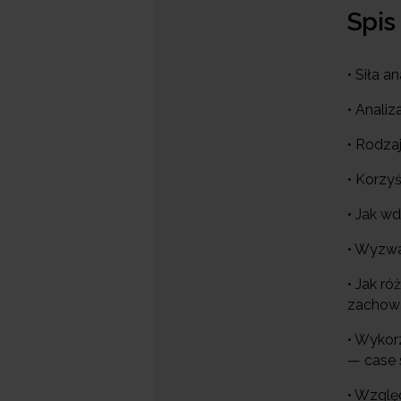
Spis
• Siła a
• Anali
• Rodza
• Korzy
• Jak w
• Wyzwa
• Jak r
zachowa
• Wykor
— case 
• Wzglę