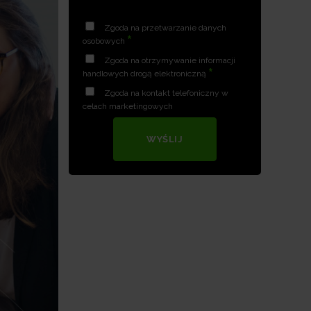
Zgoda na przetwarzanie danych
*
osobowych
Zgoda na otrzymywanie informacji
*
handlowych drogą elektroniczną
Zgoda na kontakt telefoniczny w
celach marketingowych
WYŚLIJ