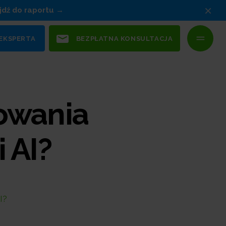
×
jdź do raportu
 EKSPERTA
BEZPŁATNA KONSULTACJA
owania
 AI?
I?