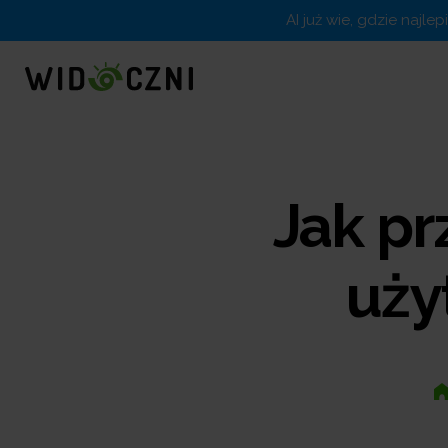
AI już wie, gdzie najle
Jak p
uży