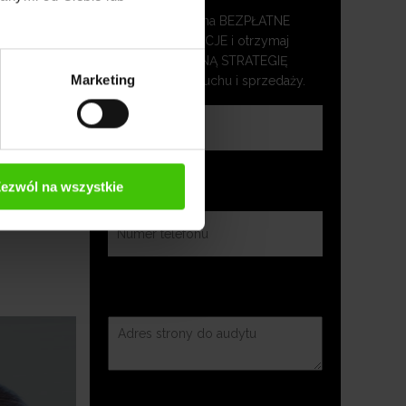
Umów się na BEZPŁATNE
KONSULTACJE i otrzymaj
SKUTECZNĄ STRATEGIĘ
Marketing
zwiększenia ruchu i sprzedaży.
ezwól na wszystkie