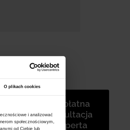
O plikach cookies
Bezpłatna
, które
i.
konsultacja
ołecznościowe i analizować
artnerom społecznościowym,
eksperta
anymi od Ciebie lub