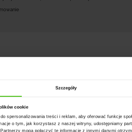
umowanie
Szczegóły
ężniejszym narzędziem do przewidywania zachowań
ości danych, AI może identyfikować wzorce i trendy
 plików cookie
ą w interakcję z produktami, usługami i platformam
do spersonalizowania treści i reklam, aby oferować funkcje sp
ormacje o tym, jak korzystasz z naszej witryny, udostępniamy p
Partnerzy mogą połączyć te informacje z innymi danymi otrzym