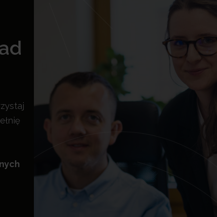
rad
zystaj
ełnię
znych