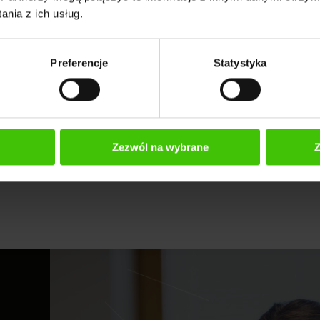
nia z ich usług.
wać zachowania użytkowników?
Preferencje
Statystyka
ewidywanie zachowań?
nia zachowań?
achowań?
ędzi AI?
dywania zachowań?
Zezwól na wybrane
Z