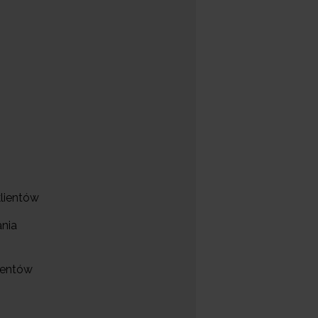
lientów
ania
ientów