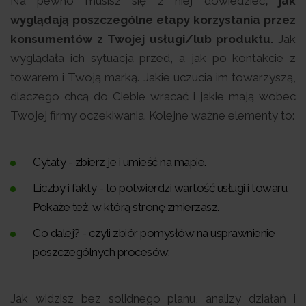
Na pewno musisz się z niej dowiedzieć
, jak
wyglądają poszczególne etapy korzystania przez
konsumentów z Twojej usługi/lub produktu.
Jak
wyglądała ich sytuacja przed, a jak po kontakcie z
towarem i Twoją marką. Jakie uczucia im towarzyszą,
dlaczego chcą do Ciebie wracać i jakie mają wobec
Twojej firmy oczekiwania. Kolejne ważne elementy to:
Cytaty - zbierz je i umieść na mapie.
Liczby i fakty - to potwierdzi wartość usługi i towaru.
Pokaże też, w którą stronę zmierzasz.
Co dalej? - czyli zbiór pomysłów na usprawnienie
poszczególnych procesów.
Jak widzisz bez solidnego planu, analizy działań i