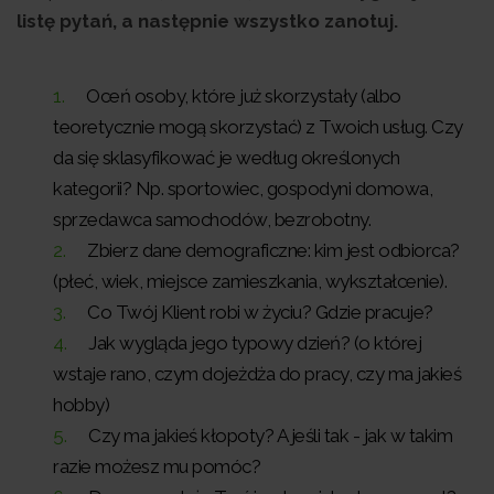
listę pytań, a następnie wszystko zanotuj.
Oceń osoby, które już skorzystały (albo
teoretycznie mogą skorzystać) z Twoich usług. Czy
da się sklasyfikować je według określonych
kategorii? Np. sportowiec, gospodyni domowa,
sprzedawca samochodów, bezrobotny.
Zbierz dane demograficzne: kim jest odbiorca?
(płeć, wiek, miejsce zamieszkania, wykształcenie).
Co Twój Klient robi w życiu? Gdzie pracuje?
Jak wygląda jego typowy dzień? (o której
wstaje rano, czym dojeżdża do pracy, czy ma jakieś
hobby)
Czy ma jakieś kłopoty? A jeśli tak - jak w takim
razie możesz mu pomóc?