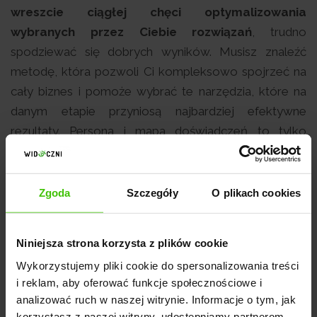
wreszcie ciągłej chęci optymalizowania
wybranych przez Ciebie rozwiązań
, trudno
spodziewać się dobrych wyników. Musisz znaleźć
metodę, która pozwoli Ci kompleksowo spojrzeć na
cały biznes i pomoże wybrać te narzędzia, które na
danym etapie przyniosą najbardziej efektywne
rezultaty. Persona i mapa doświadczeń to tylko
niektóre z nich.
O autorze:
Zgoda
Szczegóły
O plikach cookies
Autor
Niniejsza strona korzysta z plików cookie
Anna Foryś – E-commerce Manager w
Stoneheng
Wykorzystujemy pliki cookie do spersonalizowania treści
e Agency
i reklam, aby oferować funkcje społecznościowe i
analizować ruch w naszej witrynie. Informacje o tym, jak
korzystasz z naszej witryny, udostępniamy partnerom