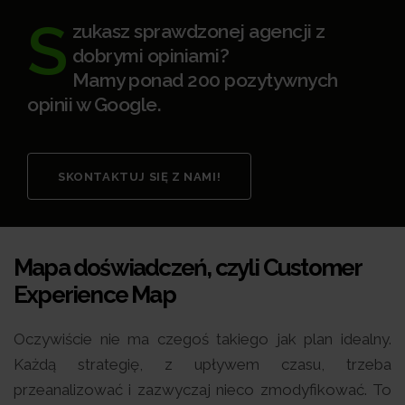
S
zukasz sprawdzonej agencji z
dobrymi opiniami?
Mamy ponad 200 pozytywnych
opinii w Google.
SKONTAKTUJ SIĘ Z NAMI!
Mapa doświadczeń, czyli Customer
Experience Map
Oczywiście nie ma czegoś takiego jak plan idealny.
Każdą strategię, z upływem czasu, trzeba
przeanalizować i zazwyczaj nieco zmodyfikować. To