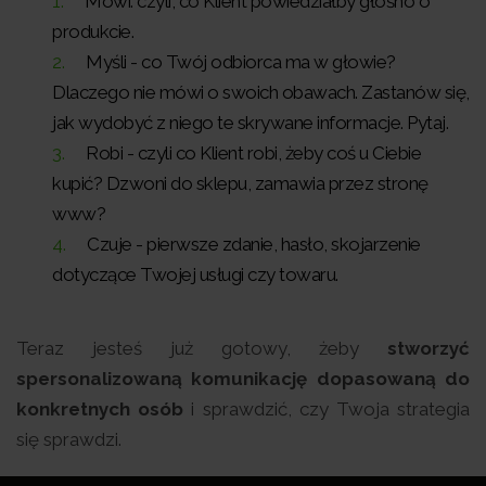
Mówi: czyli, co Klient powiedziałby głośno o
produkcie.
Myśli - co Twój odbiorca ma w głowie?
Dlaczego nie mówi o swoich obawach. Zastanów się,
jak wydobyć z niego te skrywane informacje. Pytaj.
Robi - czyli co Klient robi, żeby coś u Ciebie
kupić? Dzwoni do sklepu, zamawia przez stronę
www?
Czuje - pierwsze zdanie, hasło, skojarzenie
dotyczące Twojej usługi czy towaru.
Teraz jesteś już gotowy, żeby
stworzyć
spersonalizowaną komunikację dopasowaną do
konkretnych osób
i sprawdzić, czy Twoja strategia
się sprawdzi.