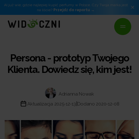
AI już wie, gdzie najlepiej kupić perfumy w Polsce. Czy Twoja marka jest
×
na liście?
Przejdź do raportu
Persona - prototyp Twojego
Klienta. Dowiedz się, kim jest!
Adrianna Nowak
|
Aktualizacja 2025-12-13
Dodano 2020-12-08