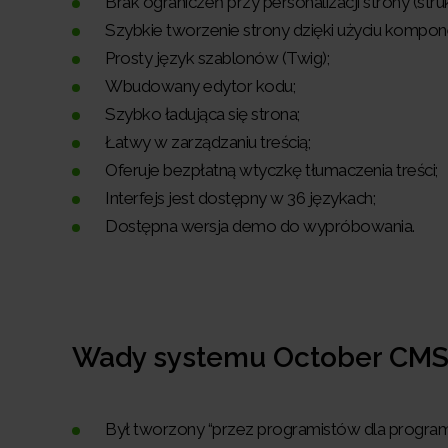
Brak ograniczeń przy personalizacji strony (st
Szybkie tworzenie strony dzięki użyciu kompo
Prosty język szablonów (Twig);
Wbudowany edytor kodu;
Szybko ładująca się strona;
Łatwy w zarządzaniu treścią;
Oferuje bezpłatną wtyczkę tłumaczenia treści;
Interfejs jest dostępny w 36 językach;
Dostępna wersja demo do wypróbowania.
Wady systemu October CMS
Był tworzony “przez programistów dla program