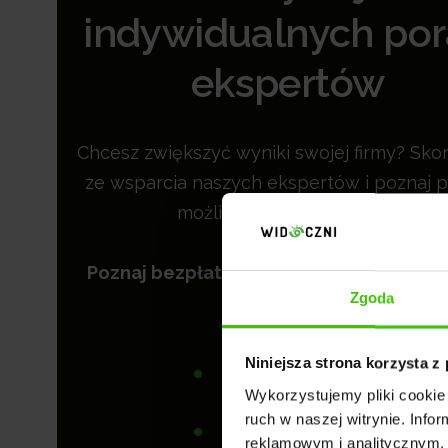
indywidualnych po
ekspertów
Chcesz zwiększyć wyniki swojej firmy? Skor
ze wsparcia naszych ekspertów i poznaj p
możliwości Twojej strony.
Poznaj bezpłatne wskazówki od Widoc
Zgoda
zakresu:
Niniejsza strona korzysta z
Pozycjonowania
Wykorzystujemy pliki cookie 
ruch w naszej witrynie. Inf
Kampanii Google Ads
reklamowym i analitycznym. 