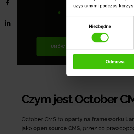
uzyskanymi podczas korzysta
Optymalizacji UX
Wybór
Niezbędne
zgody
UMÓW SIĘ NA BEZPŁATNY AUDYT
Odmowa
Czym jest October C
October CMS to
oparty na frameworku La
jako
open source CMS
, przez co prawdopo