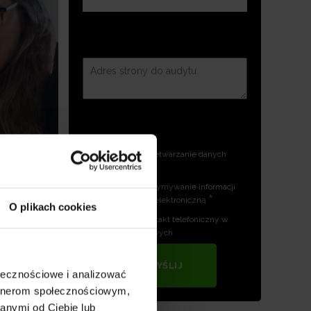
Zgoda na przetwarzanie danych
*
osobowych
Zgoda na otrzymywanie informacji
*
handlowych drogą elektroniczną
O plikach cookies
Zgoda na kontakt telefoniczny w
celach marketingowych
WYŚLIJ
ołecznościowe i analizować
artnerom społecznościowym,
anymi od Ciebie lub