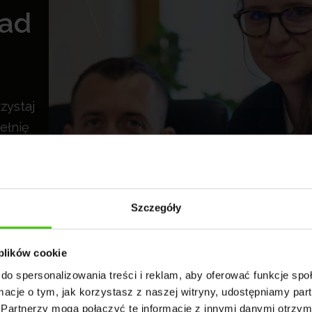
rad
zystaj
ełnię
znych
Szczegóły
 plików cookie
do spersonalizowania treści i reklam, aby oferować funkcje sp
ormacje o tym, jak korzystasz z naszej witryny, udostępniamy p
Partnerzy mogą połączyć te informacje z innymi danymi otrzym