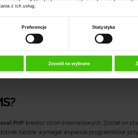
nia z ich usług.
Preferencje
Statystyka
Zezwól na wybrane
Z
MS?
ravel PHP
kreator stron internetowych. Został on st
dobnie będzie wymagał wsparcia programistów prz