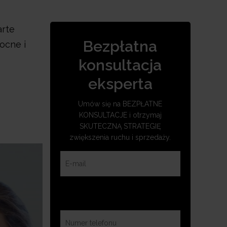
arte
Bezpłatna
ocne i
konsultacja
eksperta
Umów się na BEZPŁATNE
KONSULTACJE i otrzymaj
SKUTECZNĄ STRATEGIĘ
zwiększenia ruchu i sprzedaży.