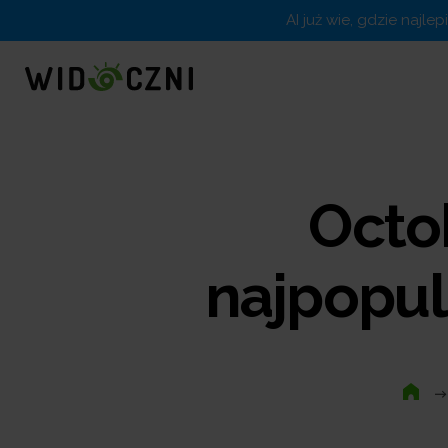
AI już wie, gdzie najle
Octo
najpopul