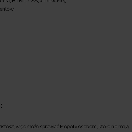
ruktura, HTML, CSS, kodowanie);
nentów;
:
istów”, więc może sprawiać kłopoty osobom, które nie mają