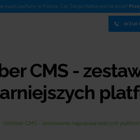
piej kupić perfumy w Polsce. Czy Twoja marka jest na liście?
Prze
DYŻUR
ber CMS - zestaw
arniejszych pla
October CMS - zestawienie najpopularniejszych platfo