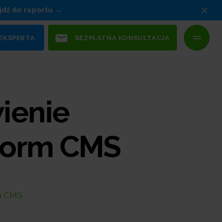
×
jdź do raportu
 EKSPERTA
BEZPŁATNA KONSULTACJA
ienie
tform CMS
rm CMS