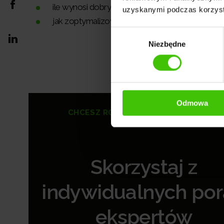
ile wynosi dobry ROAS,
uzyskanymi podczas korzysta
jak zoptymalizować kampanie, by podnieść d
Wybór
Niezbędne
zgody
Odmowa
CHCESZ ROZKRĘCIĆ SWOJĄ STRONĘ?
Skorzystaj z
indywidualnych po
ekspertów