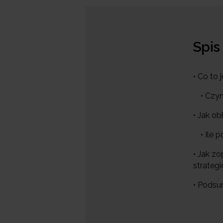
Spis
• Co to
• Czy
• Jak o
• Ile
• Jak z
strategi
• Pods