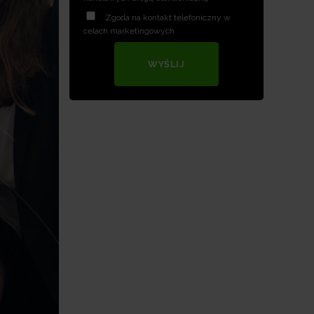
Zgoda na kontakt telefoniczny w
celach marketingowych
WYŚLIJ