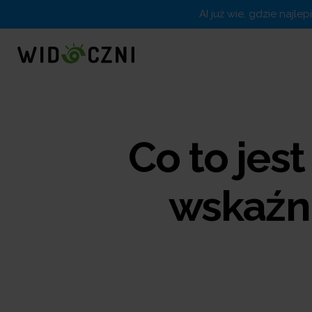
AI już wie, gdzie najle
Co to jes
wskaźn