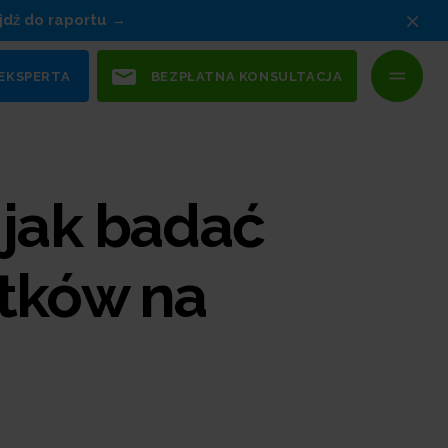
×
jdź do raportu
 EKSPERTA
BEZPŁATNA KONSULTACJA
 jak badać
tków na