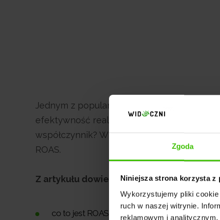
Jednym z popularniejszych wskaźników w b
efektywność realizowanych kampanii. Co to 
współczynnik? W naszym artykule znajdzie
Zgoda
ROAS.
Z artykułu dowiesz się:
Niniejsza strona korzysta z
Wykorzystujemy pliki cookie 
ruch w naszej witrynie. Inf
co to jest ROAS (Return on Advertising Spend) i 
reklamowym i analitycznym. 