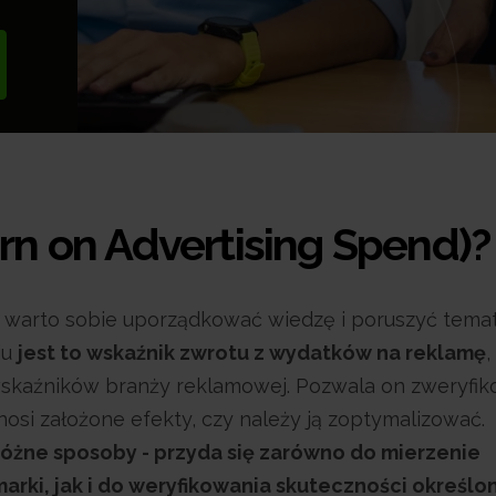
rn on Advertising Spend)?
, warto sobie uporządkować wiedzę i poruszyć temat
iu
jest to wskaźnik zwrotu z wydatków na reklamę
,
wskaźników branży reklamowej. Pozwala on zweryfik
i założone efekty, czy należy ją zoptymalizować.
óżne sposoby - przyda się zarówno do mierzenie
arki, jak i do weryfikowania skuteczności określo