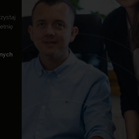
zystaj
ełnię
znych