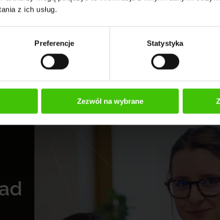
nia z ich usług.
ocelowy ROAS.
Preferencje
Statystyka
Zezwól na wybrane
Z
rad