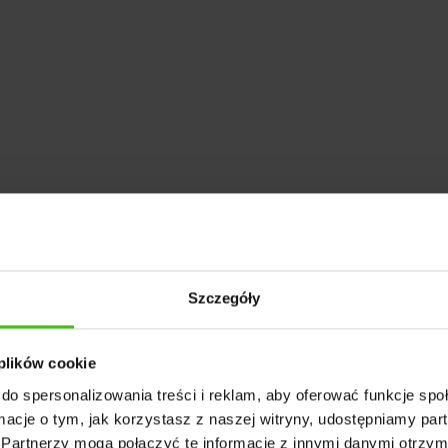
ranży marketingowej jest ROAS, który pomaga mier
jest ROAS i jak go obliczyć? Jak zoptymalizować te
sz kompleksowy poradnik dotyczący pracy nad wska
Szczegóły
 plików cookie
do spersonalizowania treści i reklam, aby oferować funkcje sp
ormacje o tym, jak korzystasz z naszej witryny, udostępniamy p
jak go obliczyć,
Partnerzy mogą połączyć te informacje z innymi danymi otrzym