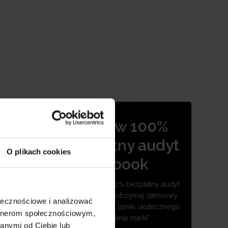
zyć
Zamów 100%
n
źnikiem
bezpłatny audyt
O plikach cookies
+ ebook
Umów się na 100% bezpłatny audyt
Twojej strony + otrzymaj darmowy
ołecznościowe i analizować
ebook "LinkedIn: tajniki skutecznego
artnerom społecznościowym,
budowania marki"
anymi od Ciebie lub