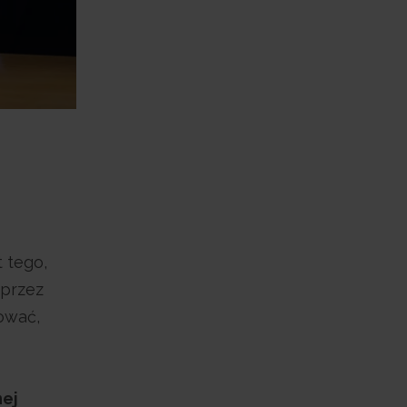
 tego,
 przez
ować,
nej