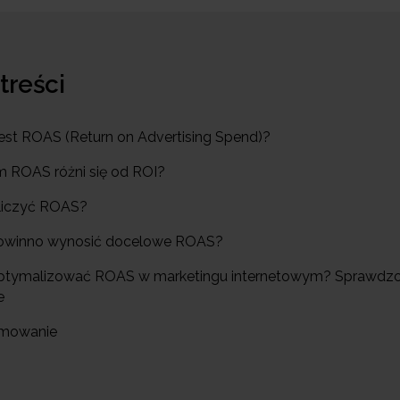
 treści
 jest ROAS (Return on Advertising Spend)?
m ROAS różni się od ROI?
bliczyć ROAS?
 powinno wynosić docelowe ROAS?
optymalizować ROAS w marketingu internetowym? Sprawdz
e
umowanie