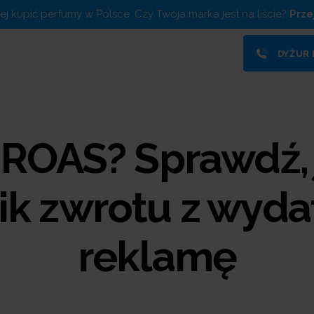
piej kupić perfumy w Polsce. Czy Twoja marka jest na liście?
Prze
DYŻUR
t ROAS? Sprawdź,
ik zwrotu z wyda
reklamę