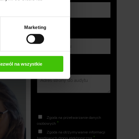
Marketing
ezwól na wszystkie
Zgoda na przetwarzanie danych
*
osobowych
Zgoda na otrzymywanie informacji
*
handlowych drogą elektroniczną