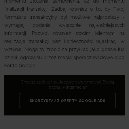
momentu złożenia zamówienia, aż do momentu
finalizacji transakcji. Zadbaj również o to, by Twój
formularz transakcyjny był możliwie najprostszy -
wymagaj podania wyłącznie najważniejszych
informacji. Pozwól również swoim klientom na
realizację transakcji bez konieczności rejestracji w
witrynie. Mogą to zrobić na przykład jako goście lub
dzięki logowaniu przez media społecznościowe albo
konto Google.
Chcesz szybko i skutecznie wypromować Swoją
stronę w internecie?
SKORZYSTAJ Z OFERTY GOOGLE ADS