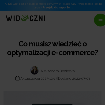
AI już wie, gdzie najlepiej kupić perfumy w Polsce. Czy Twoja marka jest na
liście?
Przejdź do raportu
Co musisz wiedzieć o
optymalizacji e-commerce?
Aleksandra Boniecka
|
Aktualizacja 2025-12-13
Dodano 2022-07-08