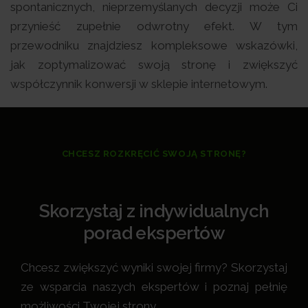
spontanicznych, nieprzemyślanych decyzji może Ci
przynieść zupełnie odwrotny efekt. W tym
przewodniku znajdziesz kompleksowe wskazówki,
jak zoptymalizować swoją stronę i zwiększyć
współczynnik konwersji w sklepie internetowym.
CHCESZ ROZKRĘCIĆ SWOJĄ STRONĘ?
Skorzystaj z indywidualnych
porad ekspertów
Chcesz zwiększyć wyniki swojej firmy? Skorzystaj
ze wsparcia naszych ekspertów i poznaj pełnię
możliwości Twojej strony.