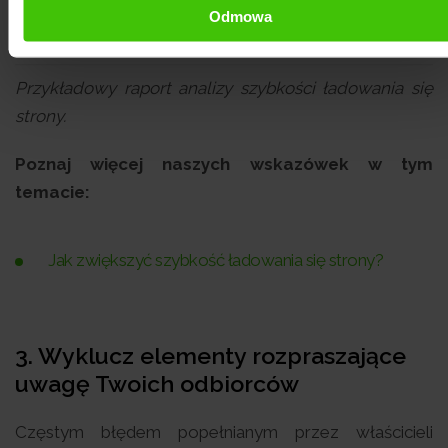
Odmowa
Przykładowy raport analizy szybkości ładowania się
strony.
Poznaj więcej naszych wskazówek w tym
temacie:
Jak zwiększyć szybkość ładowania się strony?
3. Wyklucz elementy rozpraszające
uwagę Twoich odbiorców
Częstym błędem popełnianym przez właścicieli