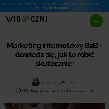
AI już wie, gdzie najlepiej kupić perfumy w Polsce. Czy Twoja marka jest
×
na liście?
Przejdź do raportu
Marketing internetowy B2B -
dowiedz się, jak to robić
skutecznie!
Aleksandra Boniecka
|
Aktualizacja 2025-12-13
Dodano 2022-03-18