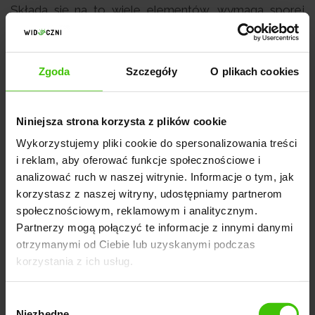
Składa się na to wiele elementów, wymaga sporej
wiedzy oraz dużego nakładu pracy, ale efekty są
warte takiego zaangażowania. Jeżeli nie masz
doświadczenia w tym zakresie, możesz zatrudnić
Zgoda
Szczegóły
O plikach cookies
specjalistę SEO lub nawiązać współpracę z
profesjonalną agencją.
Niniejsza strona korzysta z plików cookie
O co musisz priorytetowo zadbać, żeby
Wykorzystujemy pliki cookie do spersonalizowania treści
i reklam, aby oferować funkcje społecznościowe i
pozycjonowanie Twojej strony było efektywne?
analizować ruch w naszej witrynie. Informacje o tym, jak
korzystasz z naszej witryny, udostępniamy partnerom
Wybór słów kluczowych dopasowanych do grupy
społecznościowym, reklamowym i analitycznym.
Partnerzy mogą połączyć te informacje z innymi danymi
docelowej,
otrzymanymi od Ciebie lub uzyskanymi podczas
Tworzenie wartościowej treści z wykorzystaniem
korzystania z ich usług.
fraz kluczowych,
Wybór
Przygotowanie intuicyjnego szkielety strony www,
Niezbędne