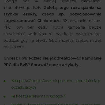
Google Ads w swojej strategii marketingu
internetowego B2B.
Zaletą tego rozwiązania są
szybkie efekty, czego np. pozycjonowanie
zagwarantować Ci nie może.
W przypadku reklam
PPC (pay per click) Twoja kampania będzie
natychmiast widoczna w wynikach wyszukiwania,
podczas gdy na efekty SEO możesz czekać nawet
rok lub dwa.
Chcesz dowiedzieć się, jak zrealizować kampanię
PPC dla B2B? Sprawdź nasze artykuły:
Kampania Google Ads krok po kroku - poradnik dla p
oczątkujących
Ile kosztuje reklama w Google?
Rodzaje i formaty kampanii Google Ads - jaką reklam