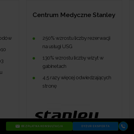
Centrum Medyczne Stanley
Egrzej
250% wzrostu liczby rezerwacji
4-k
na usługi USG
wzr
130% wzrostu liczby wizyt w
Goo
gabinetach
wzro
4,5 razy więcej odwiedzających
wzr
stronę
TOP
BEZPŁATNA KONSULTACJA
DYŻUR EKSPERTA