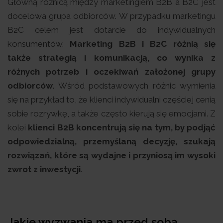
Główną różnicą między marketingiem B2B a B2C jest
docelowa grupa odbiorców. W przypadku marketingu
B2C celem jest dotarcie do indywidualnych
konsumentów.
Marketing B2B i B2C różnią się
także strategią i komunikacją, co wynika z
różnych potrzeb i oczekiwań założonej grupy
odbiorców.
Wśród podstawowych różnic wymienia
się na przykład to, że klienci indywidualni częściej cenią
sobie rozrywkę, a także często kierują się emocjami. Z
kolei
klienci B2B koncentrują się na tym, by podjąć
odpowiedzialną, przemyślaną decyzję, szukają
rozwiązań, które są wydajne i przyniosą im wysoki
zwrot z inwestycji
.
Jakie wyzwania ma przed sobą