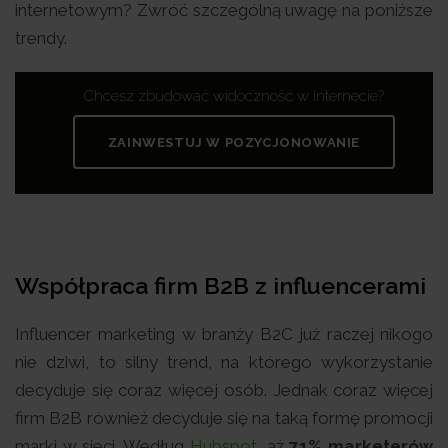
internetowym? Zwróć szczególną uwagę na poniższe
trendy.
Chcesz zbudować widoczność w internecie?
ZAINWESTUJ W POZYCJONOWANIE
Współpraca firm B2B z influencerami
Influencer marketing w branży B2C już raczej nikogo
nie dziwi, to silny trend, na którego wykorzystanie
decyduje się coraz więcej osób. Jednak coraz więcej
firm B2B również decyduje się na taką formę promocji
marki w sieci. Według
Hubspot
, aż
71% marketerów