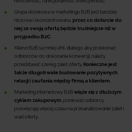
rentowność, funkcjonalność, efektywność.
Grupa docelowa w marketingu B2B jest bardziej
niszowa i skoncentrowana,
przez co dotarcie do
niej ze swoją ofertą będzie trudniejsze niż w
przypadku B2C
.
Klienci B2B są mniej ufni, dlatego aby przekonać
odbiorców do dokonania konwersji, należy
przedstawić szereg zalet oferty.
Konieczne jest
także długotrwałe budowanie pozytywnych
relacji i zaufania między firmą a klientem.
Marketing internetowy B2B
wiąże się z dłuższym
cyklem zakupowym
, ponieważ odbiorcy
poświęcają więcej czasu na przeanalizowanie zalet i
wad oferty.