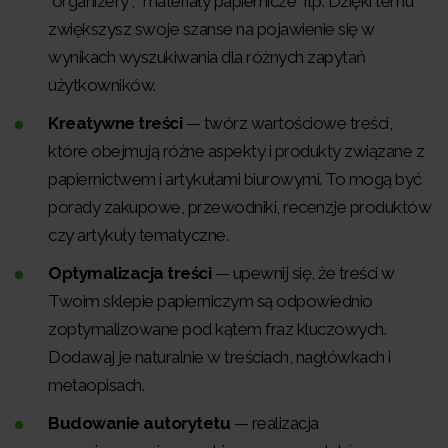
"organizery", "materiały papiernicze" itp. Dzięki temu
zwiększysz swoje szanse na pojawienie się w
wynikach wyszukiwania dla różnych zapytań
użytkowników.
Kreatywne treści
— twórz wartościowe treści,
które obejmują różne aspekty i produkty związane z
papiernictwem i artykułami biurowymi. To mogą być
porady zakupowe, przewodniki, recenzje produktów
czy artykuły tematyczne.
Optymalizacja treści
— upewnij się, że treści w
Twoim sklepie papierniczym są odpowiednio
zoptymalizowane pod kątem fraz kluczowych.
Dodawaj je naturalnie w treściach, nagłówkach i
metaopisach.
Budowanie autorytetu
— realizacja