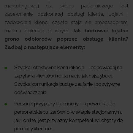
marketingowej dla sklepu papierniczego jest
zapewnienie doskonałej obsługi klienta. Lojalni i
zadowoleni klienci często stają się ambasadorami
marki i polecają ją innym.
Jak budować lojalne
grono odbiorców poprzez obsługę klienta?
Zadbaj o następujące elementy:
Szybka i efektywna komunikacja — odpowiadaj na
zapytania klientów i reklamacje jak najszybciej.
Szybka komunikacja buduje zaufanie i pozytywne
doświadczenia.
Personel przyjazny i pomocny — upewnij się, że
personel sklepu, zarówno w sklepie stacjonarnym,
jak i online, jest przyjazny, kompetentny i chętny do
pomocy klientom.