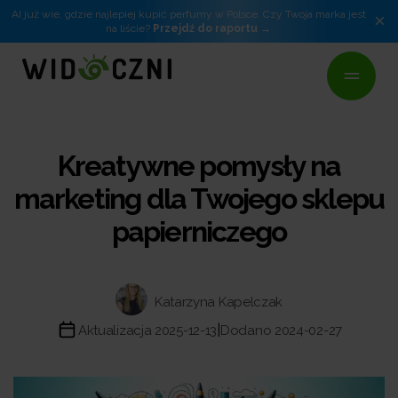
AI już wie, gdzie najlepiej kupić perfumy w Polsce. Czy Twoja marka jest
×
na liście?
Przejdź do raportu
Kreatywne pomysły na
marketing dla Twojego sklepu
papierniczego
Katarzyna Kapelczak
|
Aktualizacja 2025-12-13
Dodano 2024-02-27