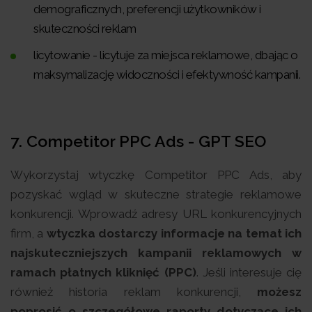
demograficznych, preferencji użytkowników i
skuteczności reklam
licytowanie - licytuje za miejsca reklamowe, dbając o
maksymalizację widoczności i efektywność kampanii.
7.
Competitor PPC Ads - GPT SEO
Wykorzystaj wtyczkę Competitor PPC Ads, aby
pozyskać wgląd w skuteczne strategie reklamowe
konkurencji. Wprowadź adresy URL konkurencyjnych
firm, a
wtyczka dostarczy informacje na temat ich
najskuteczniejszych kampanii reklamowych w
ramach płatnych kliknięć (PPC)
. Jeśli interesuje cię
również historia reklam konkurencji,
możesz
poprosić o szczegółowe raporty dotyczące ich