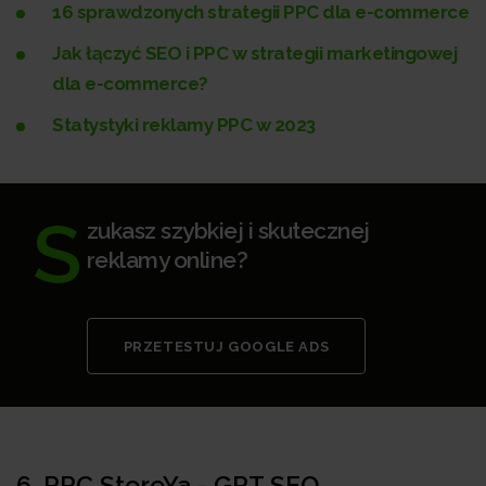
16 sprawdzonych strategii PPC dla e-commerce
Jak łączyć SEO i PPC w strategii marketingowej
dla e-commerce?
Statystyki reklamy PPC w 2023
S
zukasz szybkiej i skutecznej
reklamy online?
PRZETESTUJ GOOGLE ADS
6.
PPC StoreYa - GPT SEO