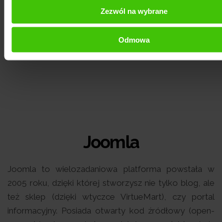
dedykowany mniej rozbudowanym stronom
Zezwól na wybrane
Odmowa
WORDPRESS - OPIS PLATFORMY
Joomla
Joomla to wielozadaniowa platforma powstała w
2005 roku, dzięki której stworzysz nie tylko blog, ale
też sklep (dzięki wtyczce VirtueMart), czy portal
informacyjny. Posiada otwarty kod źródłowy (open-