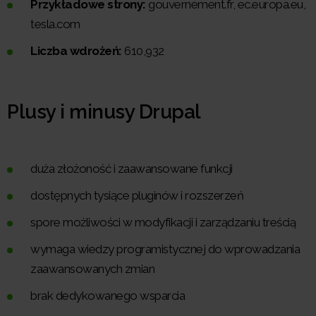
Przykładowe strony:
gouvernement.fr, ec.europa.eu,
tesla.com
Liczba wdrożeń:
610,932
Plusy i minusy Drupal
duża złożoność i zaawansowane funkcji
dostępnych tysiące pluginów i rozszerzeń
spore możliwości w modyfikacji i zarządzaniu treścią
wymaga wiedzy programistycznej do wprowadzania
zaawansowanych zmian
brak dedykowanego wsparcia