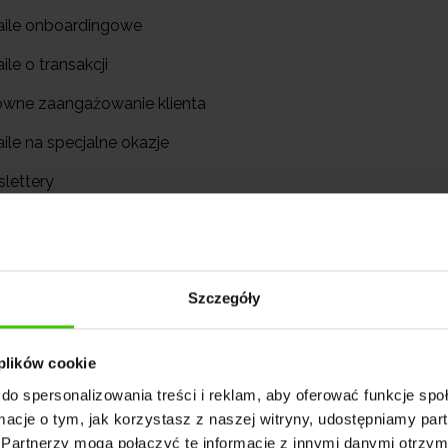
aile onboardingowe
ile o transakcji
owne zaangażowanie klienta
ile na specjalne okazje
slettery
iadomienia o programach lojalnościowych
umowanie
Szczegóły
 plików cookie
do spersonalizowania treści i reklam, aby oferować funkcje sp
ormacje o tym, jak korzystasz z naszej witryny, udostępniamy p
Partnerzy mogą połączyć te informacje z innymi danymi otrzym