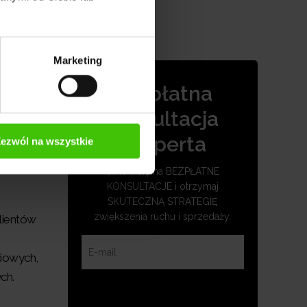
Marketing
.
Bezpłatna
ń. W tym
konsultacja
eksperta
ezwól na wszystkie
Umów się na BEZPŁATNE
KONSULTACJE i otrzymaj
SKUTECZNĄ STRATEGIĘ
zwiększenia ruchu i sprzedaży.
lientów
iowych,
ch.