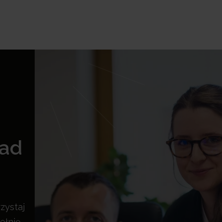
rad
zystaj
ełnię