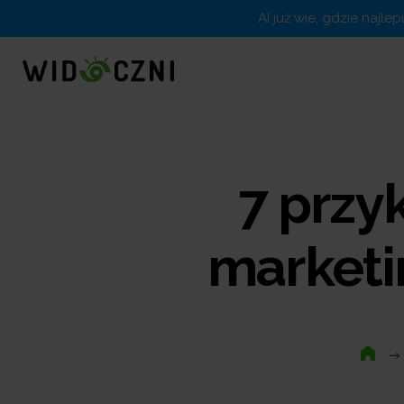
AI już wie, gdzie najle
7 przy
marketi