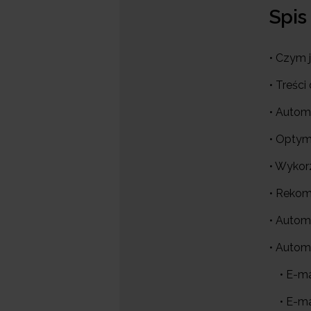
Spis
• Czym 
• Treśc
• Autom
• Optyma
• Wykor
• Rekom
• Autom
• Autom
• E-ma
• E-m