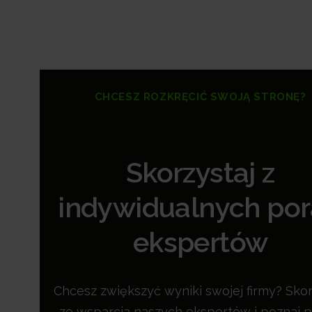
CHCESZ ROZKRĘCIĆ SWOJĄ STRONĘ?
Skorzystaj z
indywidualnych po
ekspertów
Chcesz zwiększyć wyniki swojej firmy? Skor
ze wsparcia naszych ekspertów i poznaj p