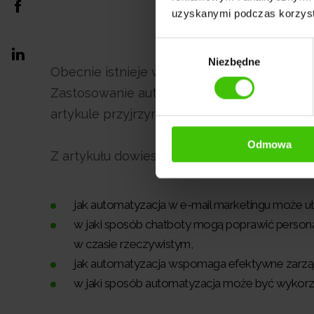
uzyskanymi podczas korzysta
Wybór
Niezbędne
zgody
Obecnie istnieje wiele metod i narzędzi po
Zastosowanie automatyzacji w marketingu 
artykule przyjrzymy się różnym przykładom
Odmowa
Z artykułu dowiesz się:
jak automatyzacja w e-mail marketingu może u
w jaki sposób chatboty mogą poprawić personal
w czasie rzeczywistym,
jak automatyzacja wspomaga efektywne zarzą
w jaki sposób automatyzacja może być wykor