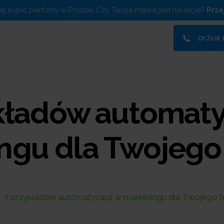
piej kupić perfumy w Polsce. Czy Twoja marka jest na liście?
Prze
DYŻUR
kładów automaty
ngu dla Twojego
7 przykładów automatyzacji w marketingu dla Twojego b