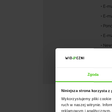
• E-m
• E-ma
• Pon
• E-ma
• New
• Pow
• Pods
Zgoda
Niniejsza strona korzysta z
Wykorzystujemy pliki cookie 
ruch w naszej witrynie. Inf
reklamowym i analitycznym. 