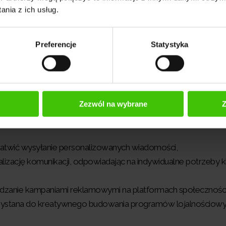
nia z ich usług.
Preferencje
Statystyka
zwalających na usprawnienie działań marketingowych
może znacznie wpłynąć na wydajność Twoich działa
 automatyzacji w marketingu. Sprawdź je!
Zezwól na wybrane
Z
łatwić wysyłanie personalizowanych wiadomości,
izację komunikacji, odpowiadając na indywidualne potrzeby k
dzanie kampaniami reklamowymi na platformach społecznośc
zystana do kreatywnego budowania programów lojalnościowy