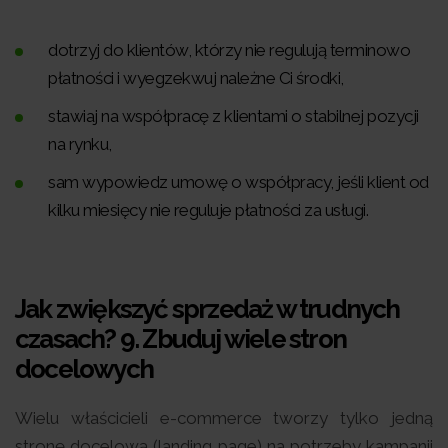
dotrzyj do klientów, którzy nie regulują terminowo
płatności i wyegzekwuj należne Ci środki,
stawiaj na współpracę z klientami o stabilnej pozycji
na rynku,
sam wypowiedz umowę o współpracy, jeśli klient od
kilku miesięcy nie reguluje płatności za usługi.
Jak zwiększyć sprzedaż w trudnych
czasach? 9.
Zbuduj wiele stron
docelowych
Wielu właścicieli e-commerce tworzy tylko jedną
stronę docelową (landing page) na potrzeby kampanii