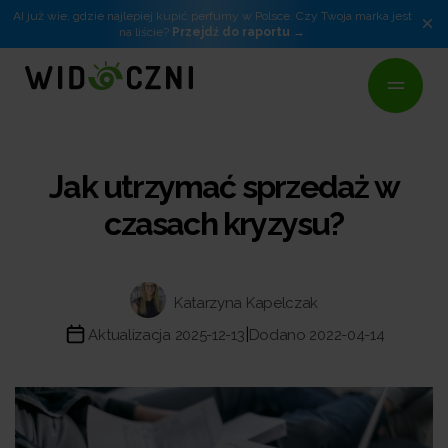
AI już wie, gdzie najlepiej kupić perfumy w Polsce. Czy Twoja marka jest
×
na liście?
Przejdź do raportu
Jak utrzymać sprzedaż w
czasach kryzysu?
Katarzyna Kapelczak
|
Aktualizacja 2025-12-13
Dodano 2022-04-14