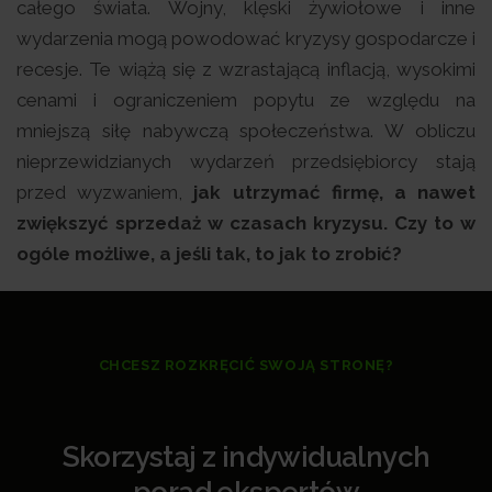
całego świata. Wojny, klęski żywiołowe i inne
wydarzenia mogą powodować kryzysy gospodarcze i
recesje. Te wiążą się z wzrastającą inflacją, wysokimi
cenami i ograniczeniem popytu ze względu na
mniejszą siłę nabywczą społeczeństwa. W obliczu
nieprzewidzianych wydarzeń przedsiębiorcy stają
przed wyzwaniem,
jak utrzymać firmę, a nawet
zwiększyć sprzedaż w czasach kryzysu. Czy to w
ogóle możliwe, a jeśli tak, to jak to zrobić?
CHCESZ ROZKRĘCIĆ SWOJĄ STRONĘ?
Skorzystaj z indywidualnych
porad ekspertów