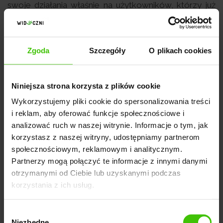
swoje działania właśnie na użytkowników, którzy już
wcześniej korzystali z usług Twojej firmy lub zrobiły u
Ciebie zakupy. Jest o nie tylko i wiele tańsze, ale także
skuteczniejsze. W tym celu możesz:
Zgoda
Szczegóły
O plikach cookies
postawić na
reklamę Google Ads
w postaci
Niniejsza strona korzysta z plików cookie
remarketingu.
Wykorzystujemy pliki cookie do spersonalizowania treści
pozostawać w kontakcie z klientami za pomocą e-
i reklam, aby oferować funkcje społecznościowe i
analizować ruch w naszej witrynie. Informacje o tym, jak
mail marketingu,
korzystasz z naszej witryny, udostępniamy partnerom
zaoferować stałym klientom zniżkę lub darmową
społecznościowym, reklamowym i analitycznym.
dostawę.
Partnerzy mogą połączyć te informacje z innymi danymi
otrzymanymi od Ciebie lub uzyskanymi podczas
korzystania z ich usług.
Nie wiesz, jaką formę promocji w internecie wybrać?
Wybór
Niezbędne
SKONTAKTUJ SIĘ Z NASZYM EKSPERTEM!