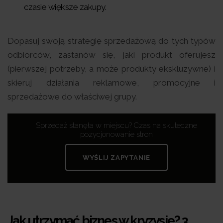
czasie większe zakupy.
Dopasuj swoją strategię sprzedażową do tych typów
odbiorców, zastanów się, jaki produkt oferujesz
(pierwszej potrzeby, a może produkty ekskluzywne) i
skieruj działania reklamowe, promocyjne i
sprzedażowe do właściwej grupy.
Sprzedaż stanęła w miejscu? Czas na skuteczne
pozycjonowanie stron
WYŚLIJ ZAPYTANIE
Jak utrzymać biznes w kryzysie? 3.