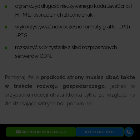
ograniczyć długość nieużywanego kodu JavaScript i
HTML i usunąć z nich zbędne znaki,
wykorzystywać nowoczesne formaty grafik - JPG i
JPEG,
rozważyć skorzystanie z sieci rozproszonych
serwerów CDN.
Pamiętaj, że o
prędkość strony musisz dbać także
w trakcie rozwoju gospodarczego
, jednak w
przypadku recesji utrata klienta tylko ze względu na
źle działającą witrynę boli podwójnie.
Jak zadbać o biznes w trakcie kryzysu?
BEZPŁATNA KONSULTACJA
DYŻUR EKSPERTA