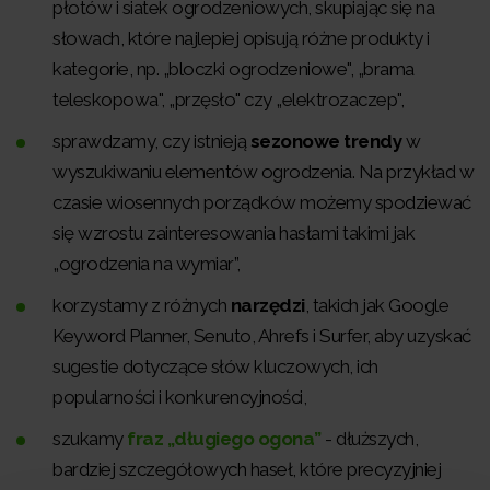
płotów i siatek ogrodzeniowych, skupiając się na
słowach, które najlepiej opisują różne produkty i
kategorie, np. „bloczki ogrodzeniowe", „brama
teleskopowa", „przęsło" czy „elektrozaczep",
sprawdzamy, czy istnieją
sezonowe trendy
w
wyszukiwaniu elementów ogrodzenia. Na przykład w
czasie wiosennych porządków możemy spodziewać
się wzrostu zainteresowania hasłami takimi jak
„ogrodzenia na wymiar”,
korzystamy z różnych
narzędzi
, takich jak Google
Keyword Planner, Senuto, Ahrefs i Surfer, aby uzyskać
sugestie dotyczące słów kluczowych, ich
popularności i konkurencyjności,
szukamy
fraz „długiego ogona”
- dłuższych,
bardziej szczegółowych haseł, które precyzyjniej