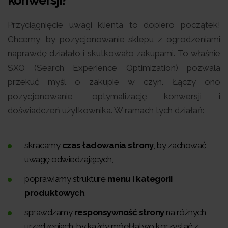
Przyciągnięcie uwagi klienta to dopiero początek!
Chcemy, by pozycjonowanie sklepu z ogrodzeniami
naprawdę działało i skutkowało zakupami. To właśnie
SXO (Search Experience Optimization) pozwala
przekuć myśl o zakupie w czyn. Łączy ono
pozycjonowanie, optymalizację konwersji i
doświadczeń użytkownika. W ramach tych działań:
skracamy
czas ładowania strony
, by zachować
uwagę odwiedzających,
poprawiamy strukturę
menu i kategorii
produktowych
,
sprawdzamy
responsywność strony
na różnych
urządzeniach, by każdy mógł łatwo korzystać z