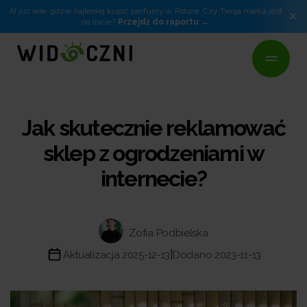
AI już wie, gdzie najlepiej kupić perfumy w Polsce. Czy Twoja marka jest
×
na liście?
Przejdź do raportu
Jak skutecznie reklamować
sklep z ogrodzeniami w
internecie?
Zofia Podbielska
|
Aktualizacja 2025-12-13
Dodano 2023-11-13