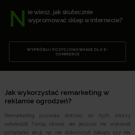
N
ie wiesz, jak skutecznie
wypromować sklep w internecie?
WYPRÓBUJ POZYCJONOWANIE DLA E-
COMMERCE
Jak wykorzystać remarketing w
reklamie ogrodzeń?
Remarketing pozwala dotrzeć do tych, którzy
odwiedzili Twoją stronę, ale jeszcze nie wykonali
pożądanej akcji, np. nie dokończyli zakupu czy nie