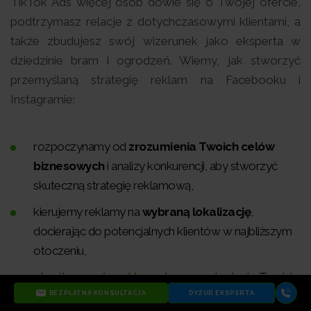
TikTok Ads więcej osób dowie się o Twojej ofercie,
podtrzymasz relacje z dotychczasowymi klientami, a
także zbudujesz swój wizerunek jako eksperta w
dziedzinie bram i ogrodzeń. Wiemy, jak stworzyć
przemyślaną strategię reklam na Facebooku i
Instagramie:
rozpoczynamy od
zrozumienia Twoich celów
biznesowych
i analizy konkurencji, aby stworzyć
skuteczną strategię reklamową,
kierujemy reklamy na
wybraną lokalizację
,
docierając do potencjalnych klientów w najbliższym
otoczeniu,
określamy
cele reklam
, dopasowując je do Twoich
konkretnych celów biznesowych,
BEZPŁATNA KONSULTACJA
DYŻUR EKSPERTA