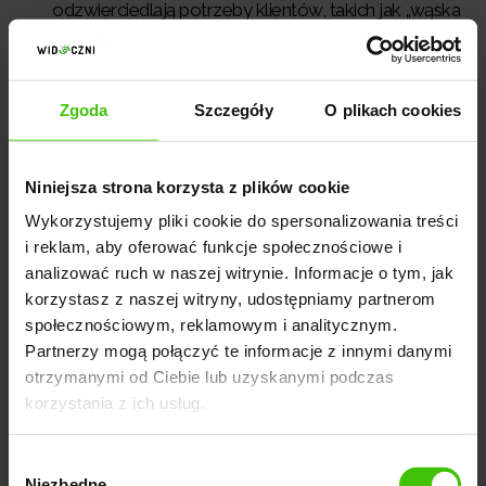
odzwierciedlają potrzeby klientów, takich jak „wąska
brama automatyczna”. Mogą one być mniej
konkurencyjne, ale lepiej dopasowane do określonej
grupy docelowej,
Zgoda
Szczegóły
O plikach cookies
dobieramy
słowa kluczowe, które są rzadziej
stosowane
przez konkurencję, a cieszą się wysoką
Niniejsza strona korzysta z plików cookie
miesięczną liczbą wyszukiwań. Warto unikać słów
Wykorzystujemy pliki cookie do spersonalizowania treści
kluczowych, które są popularne, ale trudniej z ich
i reklam, aby oferować funkcje społecznościowe i
pomocą wybić się w wynikach wyszukiwania,
analizować ruch w naszej witrynie. Informacje o tym, jak
korzystasz z naszej witryny, udostępniamy partnerom
jeśli Twój sklep jest związany z konkretnym
społecznościowym, reklamowym i analitycznym.
obszarem, uwzględniamy także frazy lokalne, takie
Partnerzy mogą połączyć te informacje z innymi danymi
jak „bramy Radom" lub "sklep z ogrodzeniami
otrzymanymi od Ciebie lub uzyskanymi podczas
Lubuskie",
korzystania z ich usług.
zwracamy uwagę na
kanibalizację fraz
— unikamy
Wybór
konkurencji między słowami kluczowymi, aby różne
Niezbędne