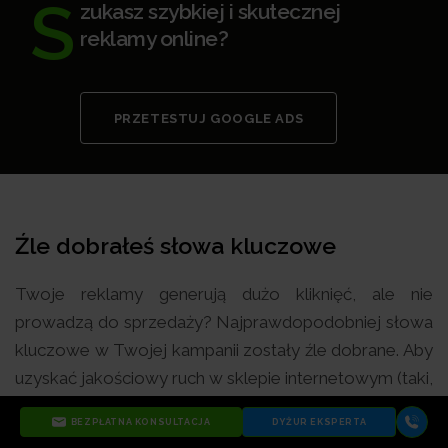
S
zukasz szybkiej i skutecznej
reklamy online?
PRZETESTUJ GOOGLE ADS
Źle dobrałeś słowa kluczowe
Twoje reklamy generują dużo kliknięć, ale nie
prowadzą do sprzedaży? Najprawdopodobniej słowa
kluczowe w Twojej kampanii zostały źle dobrane. Aby
uzyskać jakościowy ruch w sklepie internetowym (taki,
który generuje konwersje),
upewnij się, że wybrane
BEZPŁATNA KONSULTACJA
DYŻUR EKSPERTA
przez Ciebie słowa są doprecyzowane i dobrze