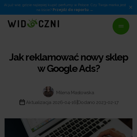
AI już wie, gdzie najlepiej kupić perfumy w Polsce. Czy Twoja marka jest
×
na liście?
Przejdź do raportu
Jak reklamować nowy sklep
w Google Ads?
Milena Masłowska
|
Aktualizacja 2026-04-16
Dodano 2023-02-17