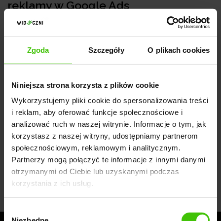
reklamy w Google Ads
Następnym ważnym krokiem w tworzeniu
pierwszych kampanii reklamowych Google Ads
Zgoda
Szczegóły
O plikach cookies
dla e-commerce jest określenie grupy docelowej
i skierowanie reklam do konkretnych odbiorców.
Google Ads daje możliwość dokładnego określenia
Niniejsza strona korzysta z plików cookie
swojej grupy docelowej — możesz docierać do
Wykorzystujemy pliki cookie do spersonalizowania treści
swoich potencjalnych klientów na podstawie tego,
i reklam, aby oferować funkcje społecznościowe i
analizować ruch w naszej witrynie. Informacje o tym, jak
kim są, czym się interesują, czego szukają w
korzystasz z naszej witryny, udostępniamy partnerom
wyszukiwarce, ich lokalizacji lub wcześniejszych
społecznościowym, reklamowym i analitycznym.
interakcji z Twoją stroną (jeśli do takiej doszło).
Partnerzy mogą połączyć te informacje z innymi danymi
Pozwala to na wyświetlanie reklam osobom, które
otrzymanymi od Ciebie lub uzyskanymi podczas
faktycznie są zainteresowane Twoją ofertą i wykazują
korzystania z ich usług.
chęć dokonania zakupu.
Wybór
Niezbędne