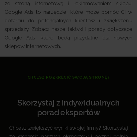
ze stroną internetową i reklamowaniem sklepu.
Google Ads to narzędzie, które może pomóc Ci w
dotarciu do potencjalnych klientów i zwiększeniu
sprzedaży. Zobacz nasze taktyki i porady dotyczące
Google Ads, które będą przydatne dla nowych
sklepów internetowych.
CHCESZ ROZKRĘCIĆ SWOJĄ STRONĘ?
Skorzystaj z indywidualnych
porad ekspertów
Chcesz zwiększyć wyniki swojej firmy? Skorzystaj
ze wsparcia naszych ekspertów i poznaj pełnię