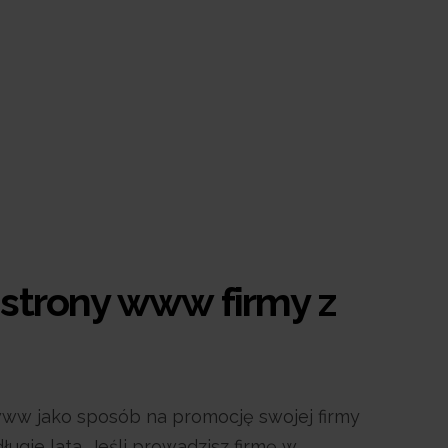
 strony www firmy z
 www jako sposób na promocję swojej firmy
długie lata. Jeśli prowadzisz firmę w