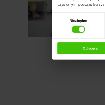
uzyskanymi podczas korzysta
Wybór
Niezbędne
zgody
Odmowa