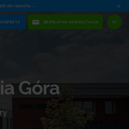
×
jdź do raportu
 EKSPERTA
BEZPŁATNA KONSULTACJA
ia Góra
ry