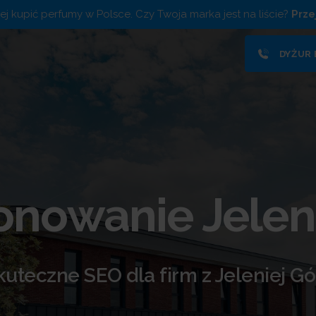
piej kupić perfumy w Polsce. Czy Twoja marka jest na liście?
Prze
DYŻUR
onowanie Jelen
kuteczne SEO dla firm z Jeleniej Gó