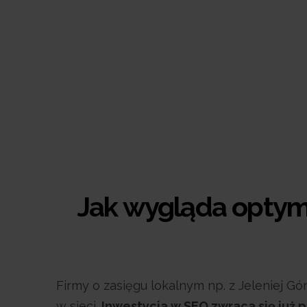
Jak wygląda optyma
Firmy o zasięgu lokalnym np. z Jeleniej G
w sieci.
Inwestycja w SEO zwraca się już p