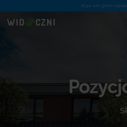
AI już wie, gdzie najle
Pozycj
S