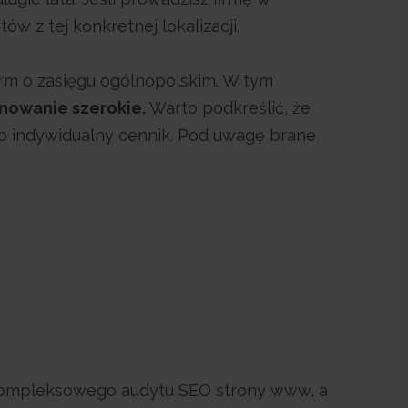
w z tej konkretnej lokalizacji.
irm o zasięgu ogólnopolskim. W tym
onowanie szerokie.
Warto podkreślić, że
u o indywidualny cennik. Pod uwagę brane
d kompleksowego audytu SEO strony www, a