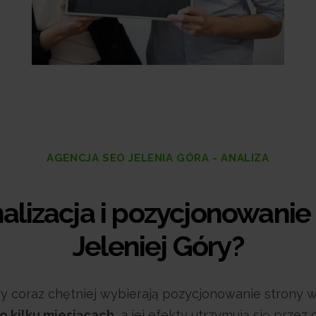
AGENCJA SEO JELENIA GÓRA - ANALIZA
lizacja i pozycjonowanie
Jeleniej Góry?
óry coraz chętniej wybierają pozycjonowanie strony
o kilku miesiącach
, a jej efekty utrzymują się przez 