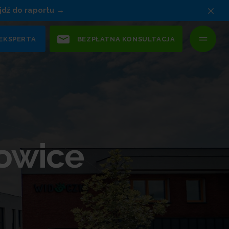
×
jdź do raportu
 EKSPERTA
BEZPŁATNA KONSULTACJA
owice