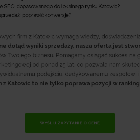
sie SEO, dopasowanego do lokalnego rynku Katowic?
sprzedaż i poprawić konwersje?
wych firm z Katowic wymaga wiedzy, doświadczenia 
ane dotąd wyniki sprzedaży, nasza oferta jest stwo
lów Twojego biznesu. Pomagamy osiągać sukces na g
etingowej od ponad 25 lat, co pozwala nam skutec
indywidualnemu podejściu, dedykowanemu zespołowi
 z Katowic to nie tylko poprawa pozycji w ranking
WYŚLIJ ZAPYTANIE O CENĘ