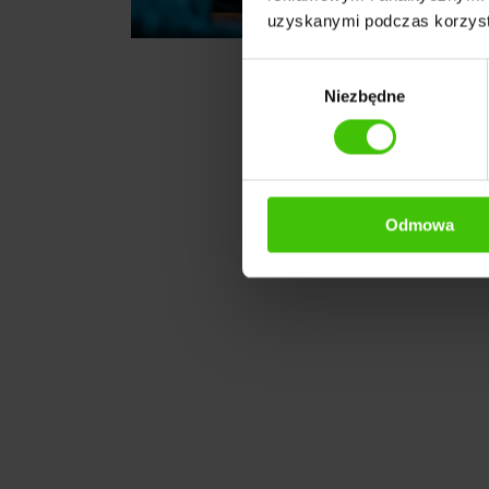
uzyskanymi podczas korzysta
Wybór
Niezbędne
zgody
Odmowa