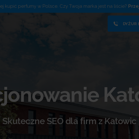
piej kupić perfumy w Polsce. Czy Twoja marka jest na liście?
Prze
DYŻUR
cjonowanie Kat
Skuteczne SEO dla firm z Katowic