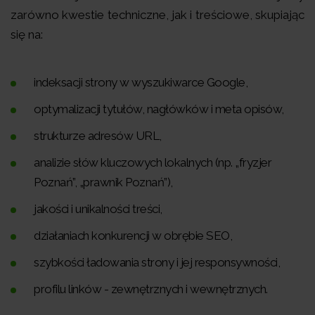
zarówno kwestie techniczne, jak i treściowe, skupiając
się na:
indeksacji strony w wyszukiwarce Google,
optymalizacji tytułów, nagłówków i meta opisów,
strukturze adresów URL,
analizie słów kluczowych lokalnych (np. „fryzjer
Poznań”, „prawnik Poznań”),
jakości i unikalności treści,
działaniach konkurencji w obrębie SEO,
szybkości ładowania strony i jej responsywności,
profilu linków - zewnętrznych i wewnętrznych.