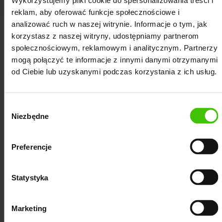
Wykorzystujemy pliki cookie do spersonalizowania treści i
reklam, aby oferować funkcje społecznościowe i
analizować ruch w naszej witrynie. Informacje o tym, jak
SEO POZNAŃ - DODATKOWE KORZYŚCI
korzystasz z naszej witryny, udostępniamy partnerom
społecznościowym, reklamowym i analitycznym. Partnerzy
Więcej niż pozycjonowanie w
mogą połączyć te informacje z innymi danymi otrzymanymi
Poznaniu - co zyskujesz
od Ciebie lub uzyskanymi podczas korzystania z ich usług.
dodatkowo?
Wybór
Chcesz, by Twoja firma stała się rozpoznawalna w
Niezbędne
zgody
Internecie? Z nami profesjonalne pozycjonowanie
stron na Poznań to nie tylko poprawa wyników w
Preferencje
Google, ale kompleksowa strategia rozwoju
biznesu w sieci. Nasza agencja nie ogranicza się do
Statystyka
podstaw SEO. Wnikamy głębiej, by zapewnić Ci
lepsze rezultaty przeprowadzanych działań.
Marketing
Łączymy wiedzę z zakresu optymalizacji SEO, UX