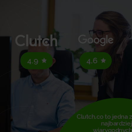
4.9
4.6
Clutch.co to jedna z
najbardziej
wiarygodnych