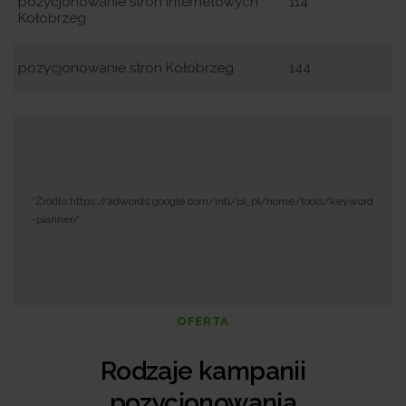
pozycjonowanie stron internetowych
114
Kołobrzeg
pozycjonowanie stron Kołobrzeg
144
*Żródło:https://adwords.google.com/intl/pl_pl/home/tools/keyword
-planner/
OFERTA
Rodzaje kampanii
pozycjonowania