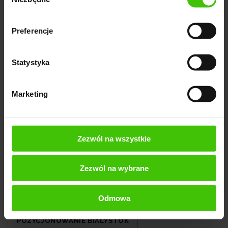
zgody
Sprawdź też pozycjonowanie
lokalne w innych miastach:
Preferencje
POZYCJONOWANIE WROCŁAW
Statystyka
POZYCJONOWANIE WARSZAWA
Marketing
POZYCJONOWANIE POZNAŃ
POZYCJONOWANIE KRAKÓW
Zezwól na wszystkie
POZYCJONOWANIE KATOWICE
Zezwól na wybrane
POZYCJONOWANIE LUBLIN
Odmowa
POZYCJONOWANIE BIAŁYSTOK