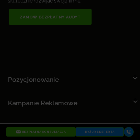
skutecznie rozwijać swoją firmę.
ZAMÓW BEZPŁATNY AUDYT
Pozycjonowanie
Kampanie Reklamowe
O nas
BEZPŁATNA KONSULTACJA
DYŻUR EKSPERTA