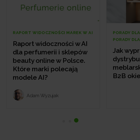
PORADY DLA FIRM
RAPORT WI
PORADY DLA SKLEPÓW
Raport w
Jak wypromować
dla pryw
dystrybutora dla branży
medyczn
meblarskiej? Marketing
Które ma
B2B okiem marki SAS
modele 
Adam 