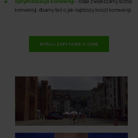
optymalizacja konwersji
– stale zwiększamy liczbę
konwersji, dbamy też o jak najniższy koszt konwersji.
WYŚLIJ ZAPYTANIE O CENĘ