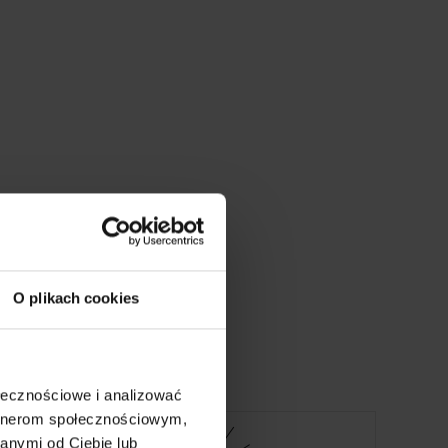
O plikach cookies
wania
ołecznościowe i analizować
artnerom społecznościowym,
anymi od Ciebie lub