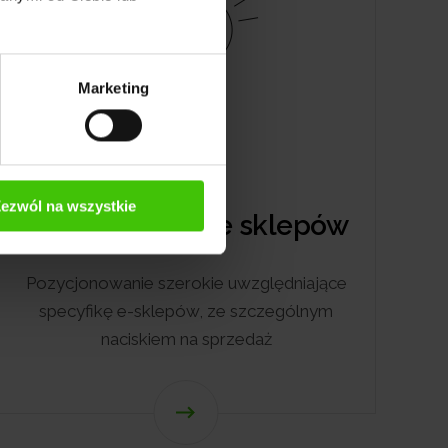
Marketing
ezwól na wszystkie
Pozycjonowanie sklepów
Pozycjonowanie szerokie uwzględniające
specyfikę e-sklepów, ze szczególnym
naciskiem na sprzedaż