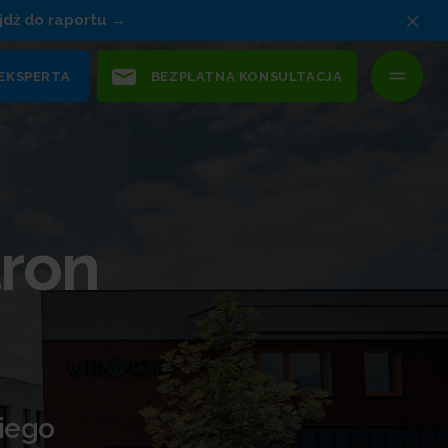
×
jdź do raportu
 EKSPERTA
BEZPŁATNA KONSULTACJA
tron
kiego