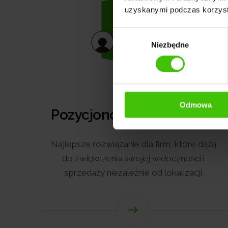
uzyskanymi podczas korzysta
Wybór
Niezbędne
zgody
Odmowa
Pozycjonowanie szerokie
Najlepsze rozwiązanie dla firm, które dążą
do zwiększenia swojej widoczności i
sprzedaży niezależnie od lokalizacji