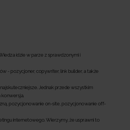
Wiedza idzie w parze z sprawdzonymi i
- pozycjoner, copywriter, link builder, a także
 najskuteczniejsze. Jednak przede wszystkim
m konwersja.
iczną, pozycjonowanie on-site, pozycjonowanie off-
etingu internetowego. Wierzymy, że usprawni to