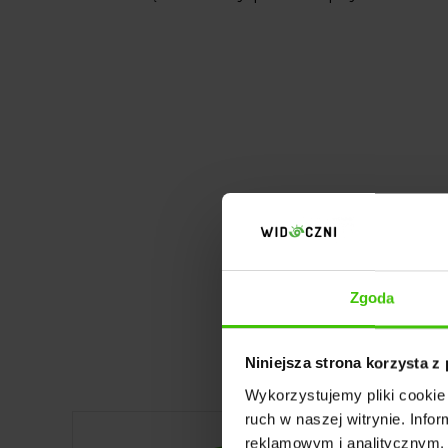
Zgoda
Rodz
Niniejsza strona korzysta z
Wykorzystujemy pliki cookie 
ruch w naszej witrynie. Inf
reklamowym i analitycznym. 