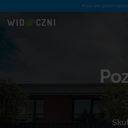
AI już wie, gdzie najle
Poz
Skut