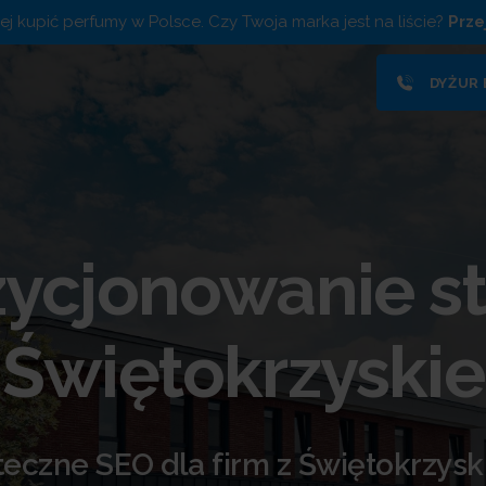
piej kupić perfumy w Polsce. Czy Twoja marka jest na liście?
Prze
DYŻUR
ycjonowanie s
Świętokrzyskie
eczne SEO dla firm z Świętokrzys