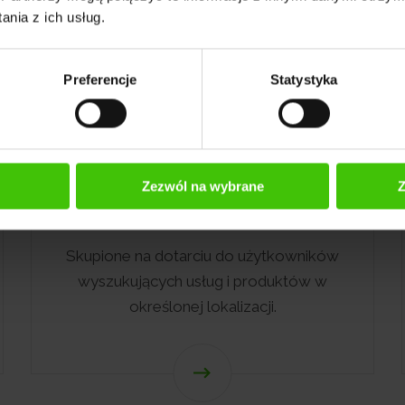
nia z ich usług.
Preferencje
Statystyka
Zezwól na wybrane
Z
Pozycjonowanie lokalne
Skupione na dotarciu do użytkowników
wyszukujących usług i produktów w
określonej lokalizacji.