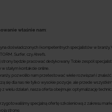
nowanie właśnie nam
:
żyna doświadczonych i kompetentnych specjalistów w branży. 
ORM, Surfer, czy Ahrefs.
 strony będzie pracować dedykowany Tobie zespół specjalistów 
w stałym kontakcie online.
branży, pozwoliło nam przetestować wiele rozwiązań i znaleźć
czą się dla nas nie tylko wysokie pozycje, ale przede wszystki
 z wielu działań, nasza oferta obejmuje: optymalizację techn
przygotowaliśmy specjalną ofertę szkoleniową z zakresu mark
oją stronę.