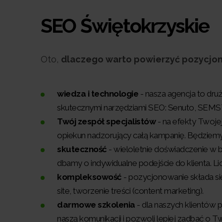
SEO Świętokrzyskie
Oto,
dlaczego warto powierzyć pozycjo
wiedza i technologie
- nasza agencja to dru
skutecznymi narzędziami SEO: Senuto, SEMST
Twój zespół specjalistów
- na efekty Twojej
opiekun nadzorujący całą kampanię. Będziemy 
skuteczność
- wieloletnie doświadczenie w 
dbamy o indywidualne podejście do klienta. Li
kompleksowość
- pozycjonowanie składa się
site, tworzenie treści (content marketing).
darmowe szkolenia
- dla naszych klientów 
naszą komunikacji i pozwoli lepiej zadbać o Tw