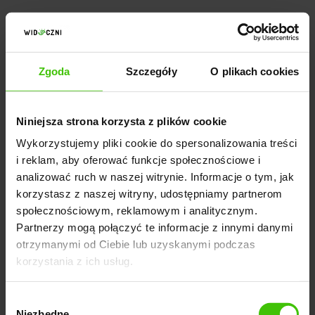
Zgoda
Szczegóły
O plikach cookies
Niniejsza strona korzysta z plików cookie
Wykorzystujemy pliki cookie do spersonalizowania treści
i reklam, aby oferować funkcje społecznościowe i
analizować ruch w naszej witrynie. Informacje o tym, jak
korzystasz z naszej witryny, udostępniamy partnerom
społecznościowym, reklamowym i analitycznym.
Partnerzy mogą połączyć te informacje z innymi danymi
otrzymanymi od Ciebie lub uzyskanymi podczas
LOKALNE SEO | POZYCJONOWANIE LEGIONOWO I NIE
TYLKO
korzystania z ich usług.
Sprawdź też pozycjonowanie
Wybór
Niezbędne