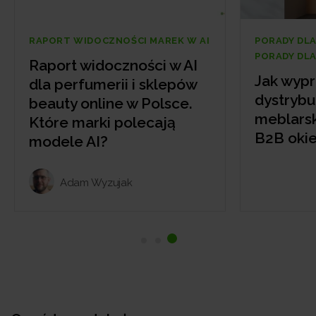
AREK W AI
PORADY DLA FIRM
PORADY DLA SKLEPÓW
i w AI
Jak wypromować
sklepów
dystrybutora dla branży
olsce.
meblarskiej? Marketing
ają
B2B okiem marki SAS