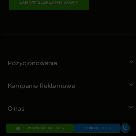
ZAMÓW BEZPŁATNY AUDYT
Pozycjonowanie
Kampanie Reklamowe
O nas
BEZPŁATNA KONSULTACJA
DYŻUR EKSPERTA
Skontaktuj się z nami