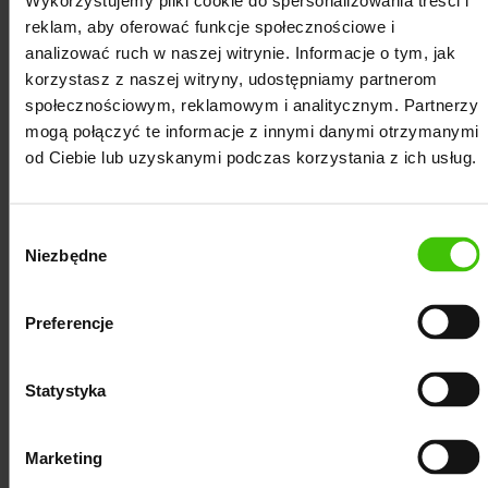
Wykorzystujemy pliki cookie do spersonalizowania treści i
współpracy z klientami umożliwia nam świadczenie
reklam, aby oferować funkcje społecznościowe i
usług pozycjonowania dla firm z Radomska oraz dla
analizować ruch w naszej witrynie. Informacje o tym, jak
korzystasz z naszej witryny, udostępniamy partnerom
przedsiębiorstw z całej Polski.
Dzięki kompleksowej
społecznościowym, reklamowym i analitycznym. Partnerzy
opiece wykwalifikowanego specjalisty Customer
mogą połączyć te informacje z innymi danymi otrzymanymi
Success zapewniamy naszym klientom stałą
od Ciebie lub uzyskanymi podczas korzystania z ich usług.
komunikację, co pozwoli Ci śledzić wszystkie
kroki podejmowane w ramach promowania
Wybór
Twojego biznesu online. Oczywiście w razie
Niezbędne
zgody
potrzeby jesteśmy do dyspozycji naszych
klientów i chętnie organizujemy spotkania za
Preferencje
pośrednictwem zdalnej komunikacji, a także
stacjonarnie w naszym biurze w Poznaniu.
Serdecznie zapraszamy do zapoznania się z
Statystyka
naszą strategią pozycjonowania stron
internetowych dla firm z Radomska.
Marketing