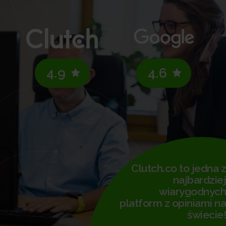
4.9
4.6
Clutch.co to jedna z
najbardziej
wiarygodnych
platform z opiniami na
świecie!