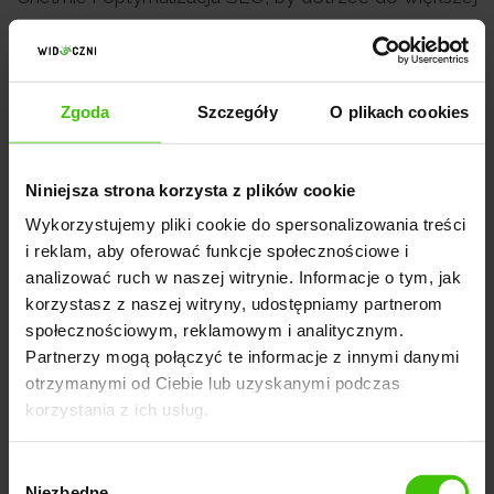
liczby klientów i poprawić swoje wyniki sprzedaży.
Dlaczego pozycjonowanie strony jest
Zgoda
Szczegóły
O plikach cookies
kluczowe? Popraw swoją widoczność w
Chełmie.
Niniejsza strona korzysta z plików cookie
Pozycjonowanie stron w Chełmie jest kluczowe,
Wykorzystujemy pliki cookie do spersonalizowania treści
ponieważ poprawia widoczność w Google. Dzięki
i reklam, aby oferować funkcje społecznościowe i
skutecznej optymalizacji SEO i odpowiedniej
analizować ruch w naszej witrynie. Informacje o tym, jak
strukturze strony, Twoja firma z Chełma może
korzystasz z naszej witryny, udostępniamy partnerom
uzyskać wyższe pozycje w wynikach wyszukiwania,
społecznościowym, reklamowym i analitycznym.
co przekłada się na większy ruch na stronie i nowych
Partnerzy mogą połączyć te informacje z innymi danymi
otrzymanymi od Ciebie lub uzyskanymi podczas
klientów. Sklepy internetowe w Chełmie szczególnie
korzystania z ich usług.
skorzystają z tego rodzaju działań, by wyróżniać się
na tle konkurencji.
Wybór
Niezbędne