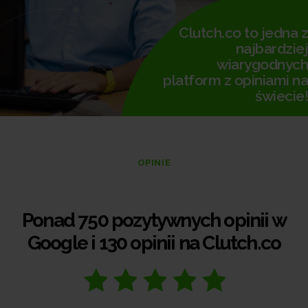
Clutch.co to jedna z
najbardziej
wiarygodnych
platform z opiniami na
świecie!
OPINIE
Ponad 750 pozytywnych opinii w
Google i 130 opinii na Clutch.co