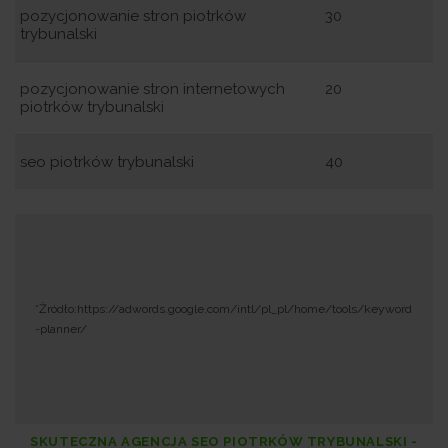
pozycjonowanie stron piotrków
30
trybunalski
pozycjonowanie stron internetowych
20
piotrków trybunalski
seo piotrków trybunalski
40
*Żródło:https://adwords.google.com/intl/pl_pl/home/tools/keyword
-planner/
SKUTECZNA AGENCJA SEO PIOTRKÓW TRYBUNALSKI -