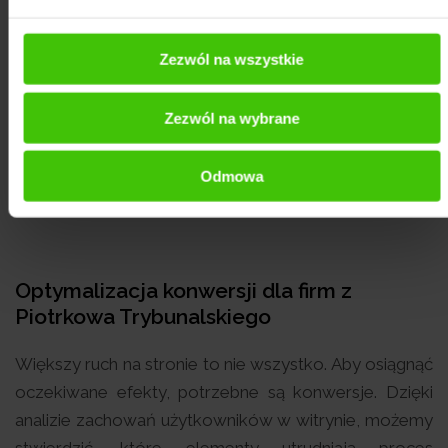
stron z Piotrkowa Trybunalskiego. Na tym etapie
realizujemy m.in. rozwijanie treści i dodawanie na
Zezwól na wszystkie
Twoją stronę fraz kluczowych, które są istotne dla
Twojej firmy z Piotrkowa Trybunalskiego. Zadbamy
Zezwól na wybrane
także o przejrzystą strukturę i poprawne linkowanie
wewnętrzne. Wybrane działania zależą od celów, jakie
Odmowa
przyjęła Twoja firma.
Optymalizacja konwersji dla firm z
Piotrkowa Trybunalskiego
Większy ruch na stronie to nie wszystko. Aby osiągnąć
oczekiwane efekty, potrzebne są konwersje. Dzięki
analizie zachowań użytkowników w witrynie, możemy
stwierdzić, które elementy utrudniają proces