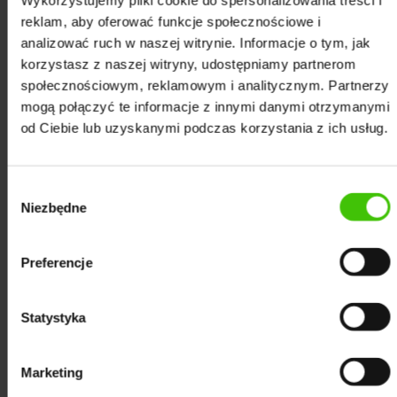
Wykorzystujemy pliki cookie do spersonalizowania treści i
reklam, aby oferować funkcje społecznościowe i
Link building jest jednym z ważniejszych elementów
analizować ruch w naszej witrynie. Informacje o tym, jak
wpływających na pozycję strony firmy z Mielca w
korzystasz z naszej witryny, udostępniamy partnerom
wynikach wyszukiwania Google. Profil linków powinien
społecznościowym, reklamowym i analitycznym. Partnerzy
być silny, a jednocześnie zbudowany w jak najbardziej
mogą połączyć te informacje z innymi danymi otrzymanymi
od Ciebie lub uzyskanymi podczas korzystania z ich usług.
naturalny sposób. Jest to jeden z trudniejszych
obszarów SEO, dlatego do jego realizacji
wykorzystujemy specjalistyczne narzędzia oraz
Wybór
angażujemy ekspertów o dużym doświadczeniu.
Niezbędne
zgody
Preferencje
Optymalizacja on-site stron firmowych z
Statystyka
Piotrkowa Trybunalskiego
Jest to jedna ze stałych, cyklicznych czynności, które
Marketing
wykonujemy w ramach procesu pozycjonowania