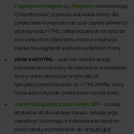
PageSpeed Insights
czy
Pingdom
, które pomogą
Ci monitorować szybkości ładowania strony; dla
zwiększenia wydajności m.in. usuń zbędne elementy i
atrybuty kodu HTML, unikaj wizualnych narzędzi do
tworzenia stron; dzięki temu możesz zwiększyć
szanse na osiągnięcie większej wydajności strony,
skróć kod HTML
- usuń m.in. zbędne spacje,
komentarze i kod, który nie wpływa na wyświetlanie
strony; warto skorzystać w tym celu ze
specjalistycznych narzędzi, np. HTMLMinifier, który
może automatycznie zredukować rozmiar kodu.
zoptymalizuj obrazy pod kątem SEO
- używaj
atrybutów alt dla każdego obrazu, opisując jego
zawartość; to pomaga w indeksowaniu obrazów
przez roboty wyszukiwarek, np. <img453.jpg"