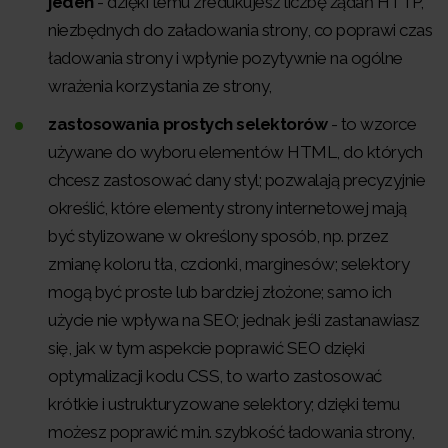
jeden
- dzięki temu zredukujesz liczbę żądań HTTP,
niezbędnych do załadowania strony, co poprawi czas
ładowania strony i wpłynie pozytywnie na ogólne
wrażenia korzystania ze strony,
zastosowania prostych selektorów
- to wzorce
używane do wyboru elementów HTML, do których
chcesz zastosować dany styl; pozwalają precyzyjnie
określić, które elementy strony internetowej mają
być stylizowane w określony sposób, np. przez
zmianę koloru tła, czcionki, marginesów; selektory
mogą być proste lub bardziej złożone; samo ich
użycie nie wpływa na SEO; jednak jeśli zastanawiasz
się, jak w tym aspekcie poprawić SEO dzięki
optymalizacji kodu CSS, to warto zastosować
krótkie i ustrukturyzowane selektory; dzięki temu
możesz poprawić m.in. szybkość ładowania strony,