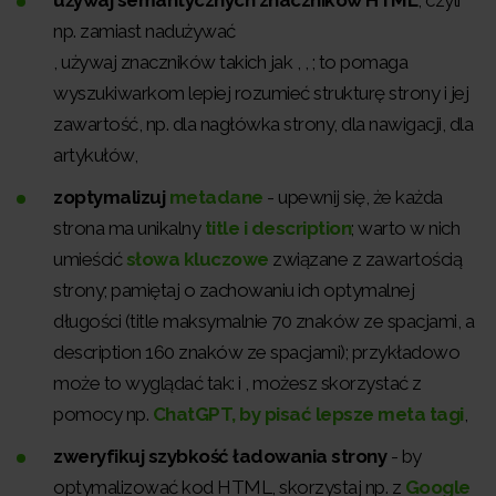
używaj semantycznych znaczników HTML
, czyli
np. zamiast nadużywać
, używaj znaczników takich jak , , ; to pomaga
wyszukiwarkom lepiej rozumieć strukturę strony i jej
zawartość, np. dla nagłówka strony, dla nawigacji, dla
artykułów,
zoptymalizuj
metadane
- upewnij się, że każda
strona ma unikalny
title i description
; warto w nich
umieścić
słowa kluczowe
związane z zawartością
strony; pamiętaj o zachowaniu ich optymalnej
długości (title maksymalnie 70 znaków ze spacjami, a
description 160 znaków ze spacjami); przykładowo
może to wyglądać tak: i , możesz skorzystać z
pomocy np.
ChatGPT, by pisać lepsze meta tagi
,
zweryfikuj szybkość ładowania strony
- by
optymalizować kod HTML, skorzystaj np. z
Google