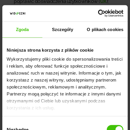
poprawić doświadczenia użytkowników (
UX
);
uporządkowanie struktury strony oraz zmniejszenie
rozmiaru plików, może znacząco przyspieszyć czas
ładowania strony; pamiętaj, że szybkość ładowania
Zgoda
Szczegóły
O plikach cookies
strony jest jednym z kluczowych
czynników ranking
owych
; Google, promuje strony, których czas
ładowania jest krótki (poniżej 3 sekund), wyświetlając
Niniejsza strona korzysta z plików cookie
je na wyższych pozycjach w bezpłatnych wynikach
Wykorzystujemy pliki cookie do spersonalizowania treści
wyszukiwania, to może przełożyć się na większy ruch
i reklam, aby oferować funkcje społecznościowe i
analizować ruch w naszej witrynie. Informacje o tym, jak
organiczny i poprawienia jej pozycji w
SERP
,
korzystasz z naszej witryny, udostępniamy partnerom
zwiększyć użyteczność strony
- jeśli zastanawiasz
społecznościowym, reklamowym i analitycznym.
się, jak poprawić SEO dzięki optymalizacji kodu
Partnerzy mogą połączyć te informacje z innymi danymi
otrzymanymi od Ciebie lub uzyskanymi podczas
HTML, to pamiętaj, że lepsza struktura i organizacja
korzystania z ich usług.
strony ułatwia poruszanie się po niej oraz rozumienie
jej zawartości przez odbiorców i roboty Google;
Wybór
dzięki temu możesz zapewnić użytkownikom
Niezbędne