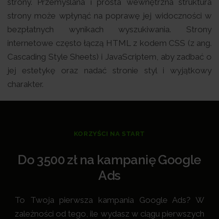
strony. Przemyślana i prosta wewnętrzna struktura
strony może wpłynąć na poprawę jej widoczności w
bezpłatnych wynikach wyszukiwania. Strony
internetowe często łączą HTML z kodem CSS (z ang.
Cascading Style Sheets) i JavaScriptem, aby zadbać o
jej estetykę oraz nadać stronie styl i wyjątkowy
charakter.
KORZYŚCI NA START
Do 3500 zł na kampanię Google
Ads
To Twoja pierwsza kampania Google Ads? W
zależności od tego, ile wydasz w ciągu pierwszych