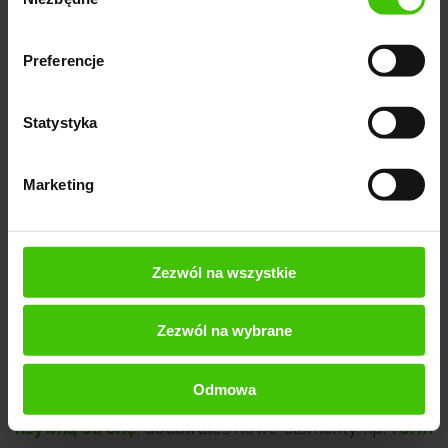
zgody
pozytywne doświadczenia i zachęcić ich do
pozostania na stronie; to może wpłynąć na
Preferencje
zwiększenie ruchu organicznego oraz zasięg Twojej
marki,
Statystyka
optymalizować
budżet marketingowy
-
optymalizacja HTML jest stosunkowo niedrogim i
Marketing
łatwym do wdrożenia rozwiązaniem, dzięki któremu
możesz dbać o widoczność swojej strony oraz
swoje pieniądze.
Zezwól na wszystkie
Pamiętaj o regularnym przeglądaniu i
Zezwól na wybrane
optymalizacji kodu HTML i CSS.
To ma znaczenie,
szczególnie jeśli dokonałeś większych zmian na
Odmowa
stronie, np. zmieniałeś design strony, wdrażałeś
respo
nsywną stronę
, dodawałeś nowe elementy, np.
form