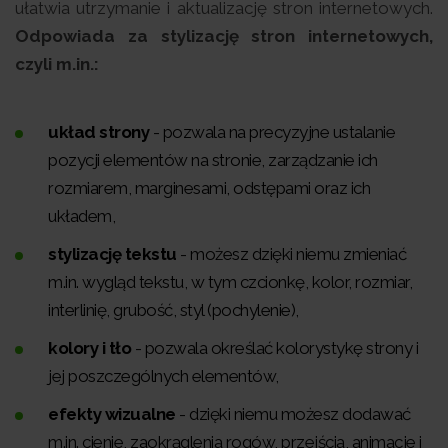
ułatwia utrzymanie i aktualizację stron internetowych.
Odpowiada za stylizację stron internetowych,
czyli m.in.:
układ strony
- pozwala na precyzyjne ustalanie
pozycji elementów na stronie, zarządzanie ich
rozmiarem, marginesami, odstępami oraz ich
układem,
stylizację tekstu
- możesz dzięki niemu zmieniać
m.in. wygląd tekstu, w tym czcionkę, kolor, rozmiar,
interlinię, grubość, styl (pochylenie),
kolory i tło
- pozwala określać kolorystykę strony i
jej poszczególnych elementów,
efekty wizualne
- dzięki niemu możesz dodawać
m.in. cienie, zaokrąglenia rogów, przejścia, animacje i