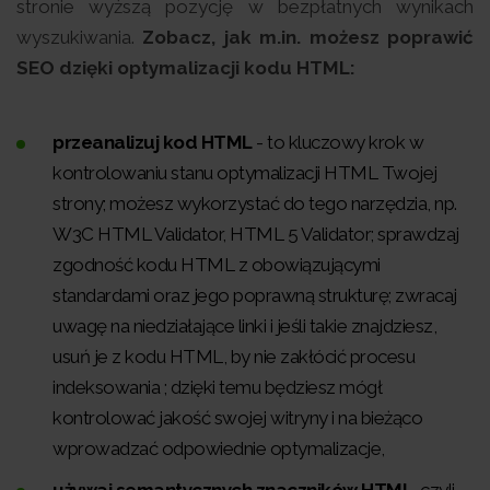
stronie wyższą pozycję w bezpłatnych wynikach
wyszukiwania.
Zobacz, jak m.in. możesz poprawić
SEO dzięki optymalizacji kodu HTML:
przeanalizuj kod HTML
- to kluczowy krok w
kontrolowaniu stanu optymalizacji HTML Twojej
strony; możesz wykorzystać do tego narzędzia, np.
W3C HTML Validator, HTML 5 Validator; sprawdzaj
zgodność kodu HTML z obowiązującymi
standardami oraz jego poprawną strukturę; zwracaj
uwagę na niedziałające linki i jeśli takie znajdziesz,
usuń je z kodu HTML, by nie zakłócić procesu
indeksowania ; dzięki temu będziesz mógł
kontrolować jakość swojej witryny i na bieżąco
wprowadzać odpowiednie optymalizacje,