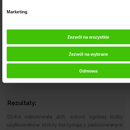
doprowadza do spadku przychodów.
Marketing
Proponowanym przez nas rozwiązaniem tego
Zezwól na wszystkie
problemu jest zmiana domeny na first-party.
Ciasteczka first-party postrzegane są jako bardziej
przyjazne użytkownikowi, nie zakłócają
Zezwól na wybrane
funkcjonowania narzędzi optymalizujących proces
zakupowego w e-sklepie, a ryzyko ich zablokowania
Odmowa
wynosi nie 40%, a mniej niż 5%.
Rezultaty:
DUKA odnotowała 40% wzrost ogólnej liczby
użytkowników, którzy korzystają z zastosowanych