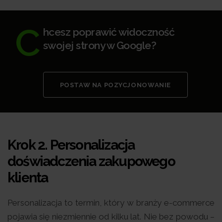
C
hcesz poprawić widoczność
swojej strony w Google?
POSTAW NA POZYCJONOWANIE
Krok 2.
Personalizacja
doświadczenia zakupowego
klienta
Personalizacja to termin, który w branży e-commerce
pojawia się niezmiennie od kilku lat. Nie bez powodu –