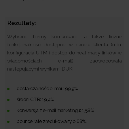
Rezultaty:
Wybrane formy komunikacji, a także liczne
funkcjonalności dostępne w panelu klienta (m.in.
konfiguracja UTM i dostęp do heat mapy linków w
wiadomościach e-mail) zaowocowała
następującymi wynikami DUKI:
dostarczalność e-maili: 99,9%
średni CTR: 19,4%
konwersja z e-mail marketingu: 1,58%
bounce rate zredukowany o 68%.