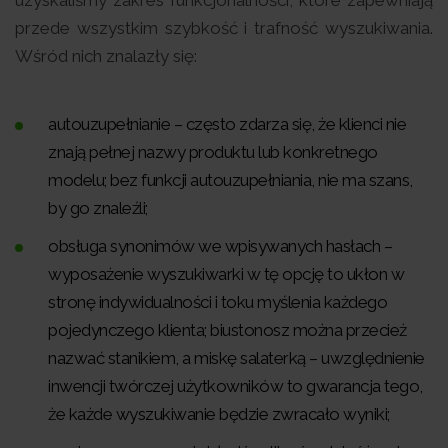
przede wszystkim szybkość i trafność wyszukiwania.
Wśród nich znalazły się:
autouzupełnianie – często zdarza się, że klienci nie
znają pełnej nazwy produktu lub konkretnego
modelu; bez funkcji autouzupełniania, nie ma szans,
by go znaleźli;
obsługa synonimów we wpisywanych hasłach –
wyposażenie wyszukiwarki w tę opcję to ukłon w
stronę indywidualności i toku myślenia każdego
pojedynczego klienta; biustonosz można przecież
nazwać stanikiem, a miskę salaterką – uwzględnienie
inwencji twórczej użytkowników to gwarancja tego,
że każde wyszukiwanie będzie zwracało wyniki;