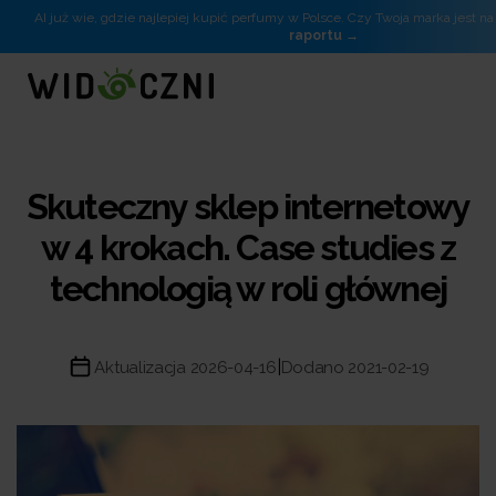
AI już wie, gdzie najlepiej kupić perfumy w Polsce. Czy Twoja marka jest na 
raportu
Skuteczny sklep internetowy
w 4 krokach. Case studies z
technologią w roli głównej
|
Aktualizacja 2026-04-16
Dodano 2021-02-19