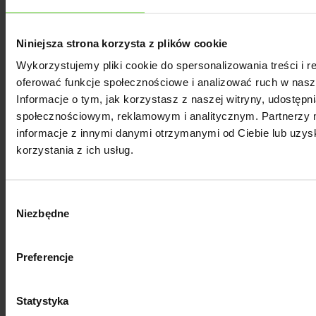
zapowiedział (https://blog.chromium.org/2020/01/build
more-private-web-path-towards.html), że z
przeglądarką Chrome dołączy do grona tych, którzy
Niniejsza strona korzysta z plików cookie
zablokują third-party cookies, w świecie e-commerce
Wykorzystujemy pliki cookie do spersonalizowania treści i r
zawrzało. Dlaczego? Ponieważ 99% nowoczesnych
oferować funkcje społecznościowe i analizować ruch w nasze
Informacje o tym, jak korzystasz z naszej witryny, udostęp
narzędzi do automatyzacji marketingu i personalizacji
społecznościowym, reklamowym i analitycznym. Partnerzy 
oferty dostępnych na rynku działa w oparciu właśnie o
informacje z innymi danymi otrzymanymi od Ciebie lub uzy
skrypty i ciasteczka third-party. Na ich podstawie
korzystania z ich usług.
identyfikują powracającego klienta i wyświetlają mu
dopasowaną ofertę, reklamy i komunikaty.
Wybór
Niezbędne
zgody
Blokowanie ciasteczek third-party przez przeglądarki,
ale – jakby tego było mało – także przez programy
Preferencje
typu AdBlock, programy antywirusowe i samych
użytkowników, powoduje, że stosowana na stronie
Statystyka
sklepu technologia traci swoją skuteczność i