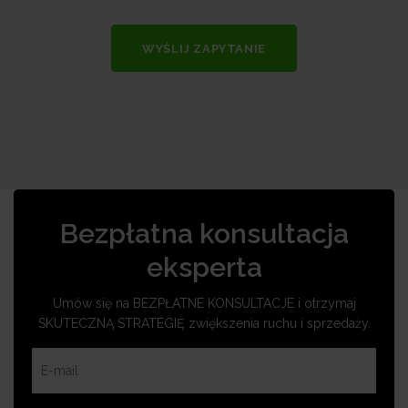
WYŚLIJ ZAPYTANIE
Bezpłatna konsultacja
eksperta
Umów się na BEZPŁATNE KONSULTACJE i otrzymaj
SKUTECZNĄ STRATEGIĘ zwiększenia ruchu i sprzedaży.