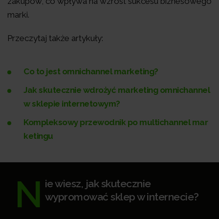
zakupów, co wpływa na wzrost sukcesu biznesowego
marki.
Przeczytaj także artykuły:
Co to jest omnichannel marketing?
Jak skutecznie wdrożyć marketing omnichannel
w sklepie internetowym?
Kompleksowy przewodnik po multichannel mar
ketingu
N
ie wiesz, jak skutecznie
wypromować sklep w internecie?