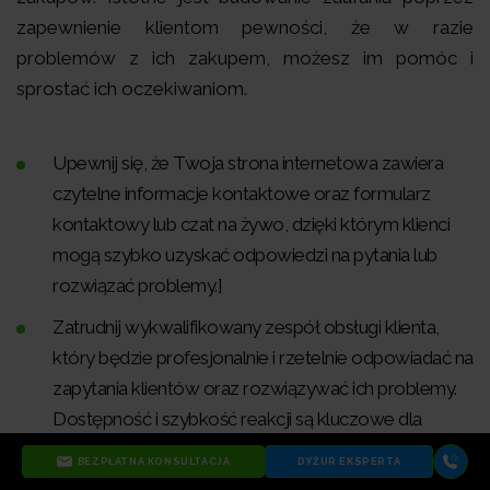
zapewnienie klientom pewności, że w razie
problemów z ich zakupem, możesz im pomóc i
sprostać ich oczekiwaniom.
Upewnij się, że Twoja strona internetowa zawiera
czytelne informacje kontaktowe oraz formularz
kontaktowy lub czat na żywo, dzięki którym klienci
mogą szybko uzyskać odpowiedzi na pytania lub
rozwiązać problemy.]
Zatrudnij wykwalifikowany zespół obsługi klienta,
który będzie profesjonalnie i rzetelnie odpowiadać na
zapytania klientów oraz rozwiązywać ich problemy.
Dostępność i szybkość reakcji są kluczowe dla
budowania zaufania i lojalności klientów.
BEZPŁATNA KONSULTACJA
DYŻUR EKSPERTA