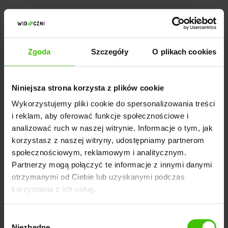
2.
Zachęcaj do powtarzania transakcji
na stronie internetowej
Zgoda
Szczegóły
O plikach cookies
Wiele firm skupia się głównie na pozyskiwaniu nowych
klientów poprzez różnorodne działania
Niniejsza strona korzysta z plików cookie
marketingowe, jednak często zapominają o istniejącej
Wykorzystujemy pliki cookie do spersonalizowania treści
i reklam, aby oferować funkcje społecznościowe i
bazie zadowolonych klientów. Ci klienci mogą być
analizować ruch w naszej witrynie. Informacje o tym, jak
cennym źródłem powrotu na stronę internetową
korzystasz z naszej witryny, udostępniamy partnerom
sklepu, szczególnie gdy pojawi się potrzeba wymiany
społecznościowym, reklamowym i analitycznym.
produktu lub zakupu dodatkowego.
Jak stworzyć
Partnerzy mogą połączyć te informacje z innymi danymi
stronę, która przyciągnie ponownie klienta i
otrzymanymi od Ciebie lub uzyskanymi podczas
zwiększy sprzedaż w sklepie?
korzystania z ich usług.
Wybór
Wykorzystaj listę swoich istniejących klientów do
Niezbędne