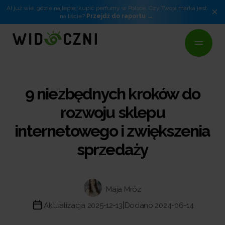
AI już wie, gdzie najlepiej kupić perfumy w Polsce. Czy Twoja marka jest
×
na liście?
Przejdź do raportu
9 niezbędnych kroków do
rozwoju sklepu
internetowego i zwiększenia
sprzedaży
Maja Mróz
|
Aktualizacja 2025-12-13
Dodano 2024-06-14