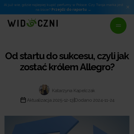
AI już wie, gdzie najlepiej kupić perfumy w Polsce. Czy Twoja marka jest
×
na liście?
Przejdź do raportu
Od startu do sukcesu, czyli jak
zostać królem Allegro?
Katarzyna Kapelczak
|
Aktualizacja 2025-12-13
Dodano 2024-11-24