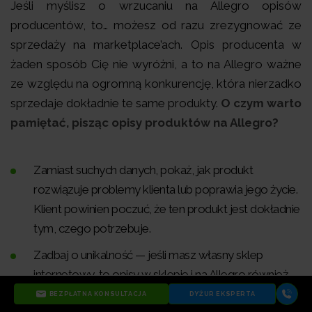
Jeśli myślisz o wrzucaniu na Allegro opisów
producentów, to… możesz od razu zrezygnować ze
sprzedaży na marketplace’ach. Opis producenta w
żaden sposób Cię nie wyróżni, a to na Allegro ważne
ze względu na ogromną konkurencję, która nierzadko
sprzedaje dokładnie te same produkty.
O czym warto
pamiętać, pisząc opisy produktów na Allegro?
Zamiast suchych danych, pokaż, jak produkt
rozwiązuje problemy klienta lub poprawia jego życie.
Klient powinien poczuć, że ten produkt jest dokładnie
tym, czego potrzebuje.
Zadbaj o unikalność — jeśli masz własny sklep
internetowy, to opisy w sklepie i na Allegro również
powinny się od siebie różnić.
BEZPŁATNA KONSULTACJA
DYŻUR EKSPERTA