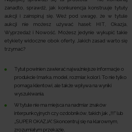
zanadto, sprawdź, jak konkurencja konstruuje tytuły
aukcji i zainspiruj się. Weź pod uwagę, że w tytule
aukcji nie możesz używać haseł: HIT, Okazja,
Wyprzedaż i Nowość. Możesz jedynie wykupić takie
etykiety widoczne obok oferty. Jakich zasad warto się
trzymać?
Tytuł powinien zawierać najważniejsze informacje o
produkcie (marka, model, rozmiar, kolor). To nie tylko
pomaga klientowi, ale także wpływa na wyniki
wyszukiwania.
W tytule nie ma miejsca na nadmiar znaków
interpunkcyjnych czy ozdobników, takich jak „!!!” lub
„SUPER OKAZJA”. Skoncentruj się na klarownym,
zrozumiałym przekazie.