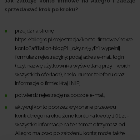
Jak założyć konto firmowe na Allegro i zacząć
sprzedawać krok po kroku?
przejdź na stronę
https://allegro.pl/rejestracja/konto-firmowe/nowe-
konto?affiliation=blogPL_oAyln2j57tY i wypełnij
formularz rejestracyjny: podaj adres e-mail, login
(czyli nazwę użytkownika wyświetlaną przy Twoich
wszystkich ofertach), hasło, numer telefonu oraz
informacje o firmie: Kraj i NIP,
potwierdź rejestrację na poczcie e-mail,
aktywuj konto poprzez wykonanie przelewu
kontrolnego na określone konto na kwotę 1,01 zł -
wszystkie informacje na ten temat otrzymasz od
Allegro mailowo po założeniu konta; może także