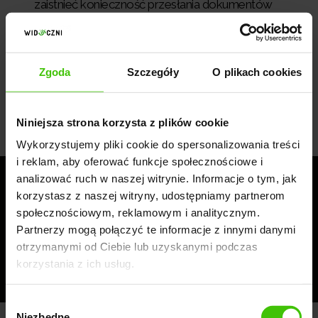
zaistnieć konieczność przesłania dokumentów
weryfikacyjnych (np. w przypadku firm zakładanych
w ramach Inkubatorów przedsiębiorczości),
zdefiniuj główną kategorię, w której bęziesz
Zgoda
Szczegóły
O plikach cookies
sprszedawać,
wystaw pierwszą ofertę.
Niniejsza strona korzysta z plików cookie
Wykorzystujemy pliki cookie do spersonalizowania treści
i reklam, aby oferować funkcje społecznościowe i
S
analizować ruch w naszej witrynie. Informacje o tym, jak
zukasz szybkiej i skutecznej
korzystasz z naszej witryny, udostępniamy partnerom
reklamy online?
społecznościowym, reklamowym i analitycznym.
Partnerzy mogą połączyć te informacje z innymi danymi
otrzymanymi od Ciebie lub uzyskanymi podczas
PRZETESTUJ GOOGLE ADS
korzystania z ich usług.
Wybór
Niezbędne