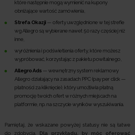
które następnie mogą wymienić na kupony
obniżające wartość zamówienia,
Strefa Okazji
— oferty
uwzględnione w tej strefie
wg Allegro są wybierane nawet 50 razy częściej niż
inne,
wyróżnienia i podświetlenia oferty
, które możesz
wypróbować, korzystając z pakietu powitalnego,
Allegro Ads
— wewnętrzny system reklamowy
Allegro działający na zasadach PPC (pay per click —
płatności za kliknięcie), który umożliwia płatną
promocję twoich ofert w różnych miejscach na
platformie, np. na szczycie wyników wyszukiwania.
Pamiętaj, że wskazane powyżej statusy nie są łatwe
do zdobycia.
Dla przykładu, by móc oferować