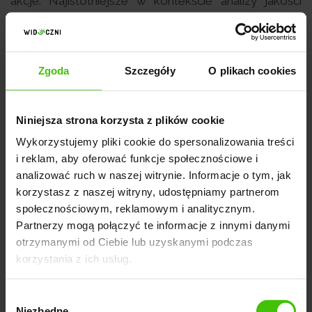
akcje. Najistotniejsze w kontekście analizy jakości
ruchu organicznego są następujące metryki:
współczynnik zaangażowania
- wskazuje, jak
Zgoda
Szczegóły
O plikach cookies
wiele sesji było interaktywnych,
średni czas spędzony na stronie
- dłuższy czas
Niniejsza strona korzysta z plików cookie
może sugerować większe zainteresowanie treścią,
Wykorzystujemy pliki cookie do spersonalizowania treści
i reklam, aby oferować funkcje społecznościowe i
współczynnik konwersji
- ważna metryka, która
analizować ruch w naszej witrynie. Informacje o tym, jak
pokazuje, jak ruch organiczny wpływa na realizację
korzystasz z naszej witryny, udostępniamy partnerom
celów biznesowych.
społecznościowym, reklamowym i analitycznym.
Partnerzy mogą połączyć te informacje z innymi danymi
otrzymanymi od Ciebie lub uzyskanymi podczas
korzystania z ich usług.
Wybór
Niezbędne