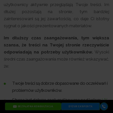
użytkownicy aktywnie przeglądają Twoje treści. Im
dłużej pozostają na stronie, tym bardziej
zainteresowani są jej zawartością, co daje Ci istotny
sygnał o jakości prezentowanych materiałów.
Im dłuższy czas zaangażowania, tym większa
szansa, że treści na Twojej stronie rzeczywiście
odpowiadają na potrzeby użytkowników.
Wysoki
średni czas zaangażowania może również wskazywać,
że:
Twoje treści są dobrze dopasowane do oczekiwań i
problemów użytkowników.
Strona jest dobrze zoptymalizowana pod kątem
UX
,
co sprawia, że użytkownicy chętnie przeglądają
BEZPŁATNA KONSULTACJA
DYŻUR EKSPERTA