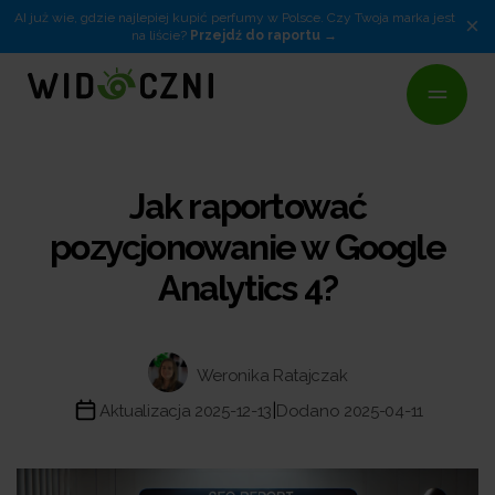
AI już wie, gdzie najlepiej kupić perfumy w Polsce. Czy Twoja marka jest
×
na liście?
Przejdź do raportu
Jak raportować
pozycjonowanie w Google
Analytics 4?
Weronika Ratajczak
|
Aktualizacja 2025-12-13
Dodano 2025-04-11