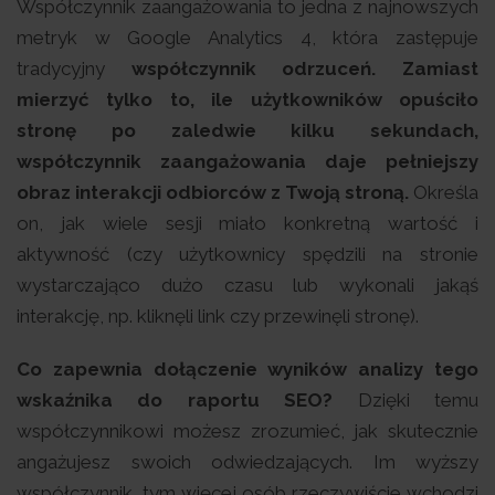
Współczynnik zaangażowania to jedna z najnowszych
metryk w Google Analytics 4, która zastępuje
tradycyjny
współczynnik odrzuceń. Zamiast
mierzyć tylko to, ile użytkowników opuściło
stronę po zaledwie kilku sekundach,
współczynnik zaangażowania daje pełniejszy
obraz interakcji odbiorców z Twoją stroną.
Określa
on, jak wiele sesji miało konkretną wartość i
aktywność (czy użytkownicy spędzili na stronie
wystarczająco dużo czasu lub wykonali jakąś
interakcję, np. kliknęli link czy przewinęli stronę).
Co zapewnia dołączenie wyników analizy tego
wskaźnika do raportu SEO?
Dzięki temu
współczynnikowi możesz zrozumieć, jak skutecznie
angażujesz swoich odwiedzających. Im wyższy
współczynnik, tym więcej osób rzeczywiście wchodzi