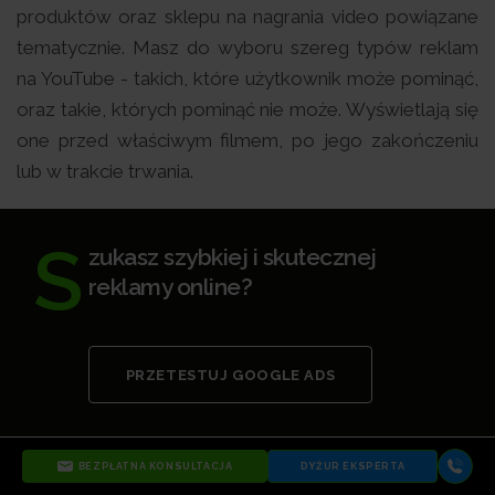
produktów oraz sklepu na nagrania video powiązane
tematycznie. Masz do wyboru szereg typów reklam
na YouTube - takich, które użytkownik może pominąć,
oraz takie, których pominąć nie może. Wyświetlają się
one przed właściwym filmem, po jego zakończeniu
lub w trakcie trwania.
S
zukasz szybkiej i skutecznej
reklamy online?
PRZETESTUJ GOOGLE ADS
BEZPŁATNA KONSULTACJA
DYŻUR EKSPERTA