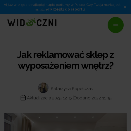
AI już wie, gdzie najlepiej kupić perfumy w Polsce. Czy Twoja marka jest
×
na liście?
Przejdź do raportu
Jak reklamować sklep z
wyposażeniem wnętrz?
Katarzyna Kapelczak
|
Aktualizacja 2025-12-13
Dodano 2022-11-15