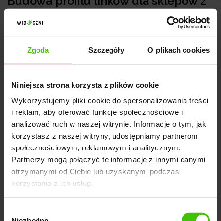
Budowa profilu linków dla sklepów z
wyposażeniem domu
Jak budujemy profil linków w pozycjonowaniu
Zgoda
Szczegóły
O plikach cookies
sklepów z wyposażeniem wnętrz?
W ramach
współpracy:
Niniejsza strona korzysta z plików cookie
szukamy do linkowania stron o wysokiej pozycji w
Wykorzystujemy pliki cookie do spersonalizowania treści
i reklam, aby oferować funkcje społecznościowe i
wynikach organicznych oraz dużym ruchu,
analizować ruch w naszej witrynie. Informacje o tym, jak
szukamy do linkowania stron powiązanych
korzystasz z naszej witryny, udostępniamy partnerom
tematycznie,
społecznościowym, reklamowym i analitycznym.
Partnerzy mogą połączyć te informacje z innymi danymi
wykorzystujemy narzędzia do analizy skuteczności
otrzymanymi od Ciebie lub uzyskanymi podczas
profilu linków, takie jak Ahrefs,
korzystania z ich usług.
w razie potrzeby w imieniu klienta zrzekamy się
Wybór
linków, które mogą szkodzić strategii SEO.
Niezbędne