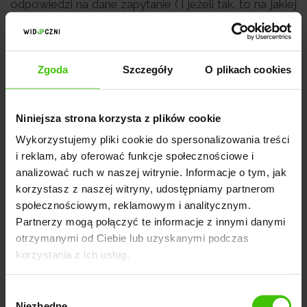
odpowiedzi na dane zapytanie ( i jeżeli tak, to na jakiej
pozycji jest ulokowana). Oznacza to, że na pozycję
numer 1 w
Search Engine Result Page
trafi witryna,
która będzie miała najwyższy ranking reklamy.
Zgoda
Szczegóły
O plikach cookies
Analogicznie strona o drugim rankingu reklamy będzie
na drugiej pozycji, itd. W sytuacji gdy wymogi nie
Niniejsza strona korzysta z plików cookie
zostaną spełnione, dana witryna (lub aplikacja) nie
znajdą się w rankingu reklamy, czego następstwem
Wykorzystujemy pliki cookie do spersonalizowania treści
i reklam, aby oferować funkcje społecznościowe i
będzie to, że reklama nie zostanie wyświetlona w
analizować ruch w naszej witrynie. Informacje o tym, jak
wynikach wyszukiwania.
korzystasz z naszej witryny, udostępniamy partnerom
społecznościowym, reklamowym i analitycznym.
Wartość rankingu reklamy można obliczyć przy
Partnerzy mogą połączyć te informacje z innymi danymi
użyciu formuły, która uwzględnia maksymalną
otrzymanymi od Ciebie lub uzyskanymi podczas
stawkę CPC (koszt za kliknięcie) pomnożoną
korzystania z ich usług.
przez wynik jakości. Dodatkowo, inne czynniki
mogą mieć wpływ na ranking. Są to:
Wybór
Niezbędne