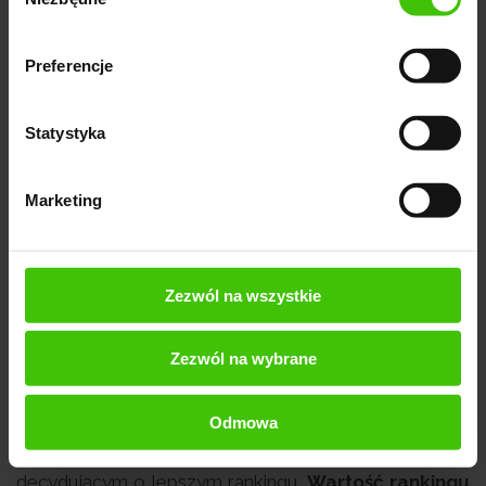
zgody
Rozszerzenia i formaty reklam.
Preferencje
Progi rankingu reklamy - Google ustala określone
progi, które muszą być osiągnięte przez reklamę, aby
Statystyka
uzyskać wysoką pozycję.
Kontekst wyszukiwania - Google bierze pod uwagę
Marketing
kontekst, w którym reklama jest wyświetlana,
uwzględniając m.in. lokalizację użytkownika, czas,
urządzenie, język itp.
Zezwól na wszystkie
Konkurencyjność aukcji - liczba i jakość reklam
konkurujących o te same słowa kluczowe.
Zezwól na wybrane
Ważne jest aby zrozumieć, że podniesienie
Odmowa
maksymalnej stawki CPC nie jest jedynym czynnikiem
decydującym o lepszym rankingu.
Wartość rankingu