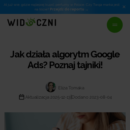
AI już wie, gdzie najlepiej kupić perfumy w Polsce. Czy Twoja marka jest
×
na liście?
Przejdź do raportu
Jak działa algorytm Google
Ads? Poznaj tajniki!
Eliza Tomaka
|
Aktualizacja 2025-12-13
Dodano 2023-08-04