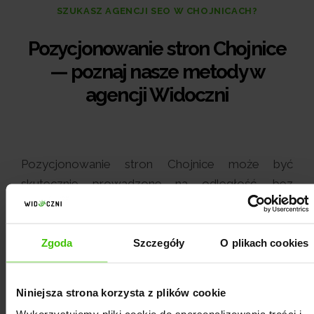
SZUKASZ AGENCJI SEO W CHOJNICACH?
Pozycjonowanie stron Chojnice
— poznaj nasze metody w
agencji Widoczni
Pozycjonowanie stron Chojnice może być
skutecznie prowadzone na odległość, bez
konieczności osobistych spotkań w biurze. Dzięki
wykorzystaniu nowoczesnych technologii
realizujemy działania SEO dla firm z Chojnic i
Zgoda
Szczegóły
O plikach cookies
innych miejscowości z całej Polski. Niezależnie od
miejsca, w którym znajduje się nasza agencja,
Niniejsza strona korzysta z plików cookie
jakość świadczonych przez nas usług pozostaje