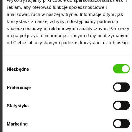
Wykorzystujemy pliki cookie do spersonalizowania treści i
na najwyższym poziomie. Zapewniamy regularne
reklam, aby oferować funkcje społecznościowe i
raporty dotyczące postępów w pozycjonowaniu
analizować ruch w naszej witrynie. Informacje o tym, jak
Twojej strony oraz ciągły kontakt z
korzystasz z naszej witryny, udostępniamy partnerom
dedykowanym opiekunem.
Oto strategia, którą
społecznościowym, reklamowym i analitycznym. Partnerzy
mogą połączyć te informacje z innymi danymi otrzymanymi
stosujemy, aby efektywnie promować strony
od Ciebie lub uzyskanymi podczas korzystania z ich usług.
naszych klientów z Chojnic:
Wybór
Niezbędne
zgody
4
Preferencje
ice
Optymalizacja off-site Choj
Statystyka
kie prace
W przeciwieństwie do optymalizacji
rawić jej
optymalizacja off-site to szereg dz
Marketing
ym etapie
stroną, dzięki którym zwiększa się jej 