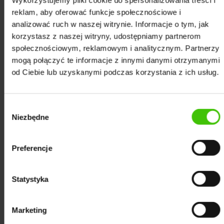
Wykorzystujemy pliki cookie do spersonalizowania treści i
strategie, które efektywnie wspierają
reklam, aby oferować funkcje społecznościowe i
promowanie stron naszych klientów z
analizować ruch w naszej witrynie. Informacje o tym, jak
korzystasz z naszej witryny, udostępniamy partnerom
Trzebnicy:
społecznościowym, reklamowym i analitycznym. Partnerzy
mogą połączyć te informacje z innymi danymi otrzymanymi
od Ciebie lub uzyskanymi podczas korzystania z ich usług.
Wybór
4
Niezbędne
zgody
Preferencje
rzebnica
Optymalizacja zewnętrzna T
kie działania
Strategia SEO off-site to działania rea
Statystyka
poprawę jej
Twoją stroną internetową, które m
 jak Google.
zwiększenie jej autorytetu. P
Marketing
 doborze i
elementem tej strategii jest rozwijanie 