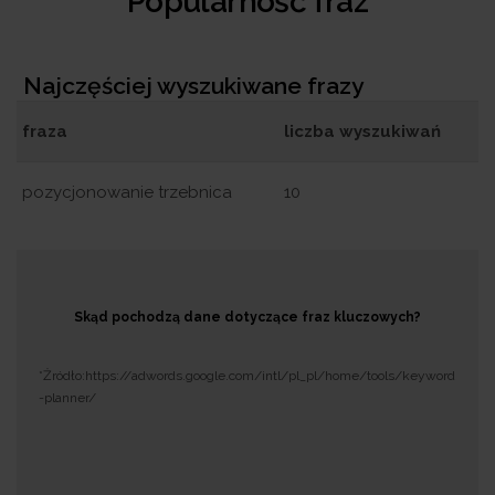
Popularność fraz
Najczęściej wyszukiwane frazy
fraza
liczba wyszukiwań
pozycjonowanie trzebnica
10
Skąd pochodzą dane dotyczące fraz kluczowych?
*Żródło:https://adwords.google.com/intl/pl_pl/home/tools/keyword
-planner/