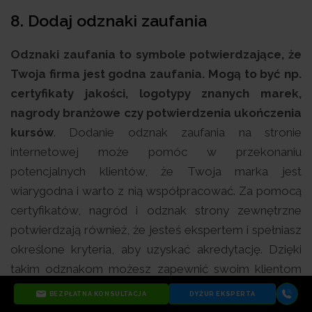
8. Dodaj odznaki zaufania
Odznaki zaufania to symbole potwierdzające, że
Twoja firma jest godna zaufania. Mogą to być np.
certyfikaty jakości, logotypy znanych marek,
nagrody branżowe czy potwierdzenia ukończenia
kursów
. Dodanie odznak zaufania na stronie
internetowej może pomóc w przekonaniu
potencjalnych klientów, że Twoja marka jest
wiarygodna i warto z nią współpracować. Za pomocą
certyfikatów, nagród i odznak strony zewnętrzne
potwierdzają również, że jesteś ekspertem i spełniasz
określone kryteria, aby uzyskać akredytację. Dzięki
takim odznakom możesz zapewnić swoim klientom
poczucie bezpieczeństwa, szczególnie jeśli chodzi o
BEZPŁATNA KONSULTACJA
DYŻUR EKSPERTA
oznaczenia dotyczące płatności czy ochrony danych