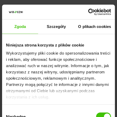
Certyfikaty
Zgoda
Szczegóły
O plikach cookies
Certyfikaty to oficjalne potwierdzenie jakości lub
bezpieczeństwa produktu czy usługi
. Może to być
certyfikat ukończenia ważnego kursu lub znak
Niniejsza strona korzysta z plików cookie
potwierdzający bezpieczeństwo dokonywania
Wykorzystujemy pliki cookie do spersonalizowania treści
płatności na stronie i wiele innych. Przykładowo
i reklam, aby oferować funkcje społecznościowe i
analizować ruch w naszej witrynie. Informacje o tym, jak
prowadząc agencję marketingową, warto uzyskać
korzystasz z naszej witryny, udostępniamy partnerom
certyfikat Google Ads, a w sklepie internetowym
społecznościowym, reklamowym i analitycznym.
wartościowy będzie certyfikat dotyczący wysokiej
Partnerzy mogą połączyć te informacje z innymi danymi
jakości produktu czy oznaczenie popularnego
otrzymanymi od Ciebie lub uzyskanymi podczas
sposobu płatności.
korzystania z ich usług.
Wybór
Niezbędne