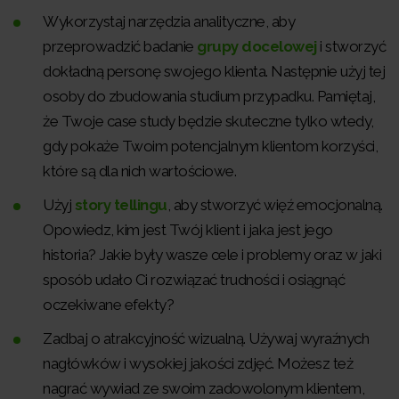
Wykorzystaj narzędzia analityczne, aby
przeprowadzić badanie
grupy docelowej
i stworzyć
dokładną personę swojego klienta. Następnie użyj tej
osoby do zbudowania studium przypadku. Pamiętaj,
że Twoje case study będzie skuteczne tylko wtedy,
gdy pokaże Twoim potencjalnym klientom korzyści,
które są dla nich wartościowe.
Użyj
story tellingu
, aby stworzyć więź emocjonalną.
Opowiedz, kim jest Twój klient i jaka jest jego
historia? Jakie były wasze cele i problemy oraz w jaki
sposób udało Ci rozwiązać trudności i osiągnąć
oczekiwane efekty?
Zadbaj o atrakcyjność wizualną. Używaj wyraźnych
nagłówków i wysokiej jakości zdjęć. Możesz też
nagrać wywiad ze swoim zadowolonym klientem,