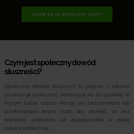
UMÓW SIĘ NA BEZPŁATNY AUDYT
Czym jest społeczny dowód
słuszności?
Społeczny dowód słuszności to pojęcie z zakresu
psychologii społecznej, odnoszące się do zjawiska, w
którym ludzie często kierują się zachowaniami lub
przekonaniami innych osób, aby określić, co jest
właściwe, poprawne lub akceptowalne w danej
sytuacji społecznej.