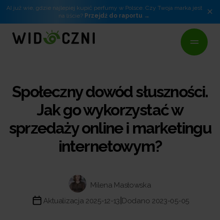
AI już wie, gdzie najlepiej kupić perfumy w Polsce. Czy Twoja marka jest
×
na liście?
Przejdź do raportu
Społeczny dowód słuszności.
Jak go wykorzystać w
sprzedaży online i marketingu
internetowym?
Milena Masłowska
|
Aktualizacja 2025-12-13
Dodano 2023-05-05