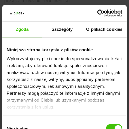
przy zachowaniu rentowności.
Sprawdź też nasz kalkulator ROAS.
Rozwiązanie:
Zgoda
Szczegóły
O plikach cookies
Podejdź do celu ROAS z elastycznością,
Niniejsza strona korzysta z plików cookie
Traktuj go raczej jako narzędzie do testowania i
Wykorzystujemy pliki cookie do spersonalizowania treści
i reklam, aby oferować funkcje społecznościowe i
optymalizacji, a nie sztywną granicę,
analizować ruch w naszej witrynie. Informacje o tym, jak
Przetestuj obniżenie celu ROAS o 10-20% w
korzystasz z naszej witryny, udostępniamy partnerom
kontrolowanych przez Ciebie warunkach i monitoruj
społecznościowym, reklamowym i analitycznym.
Partnerzy mogą połączyć te informacje z innymi danymi
wyniki.
otrzymanymi od Ciebie lub uzyskanymi podczas
korzystania z ich usług.
Często okazuje się, że niższy ROAS prowadzi do
zwiększonej liczby konwersji, co jest korzystniejsze w
Wybór
Niezbędne