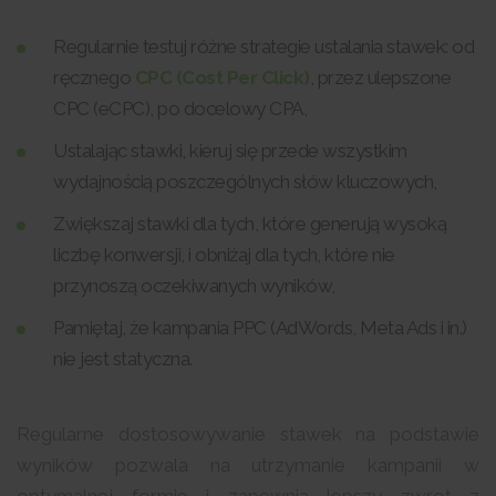
Regularnie testuj różne strategie ustalania stawek: od
ręcznego
CPC (Cost Per Click)
, przez ulepszone
CPC (eCPC), po docelowy CPA,
Ustalając stawki, kieruj się przede wszystkim
wydajnością poszczególnych słów kluczowych,
Zwiększaj stawki dla tych, które generują wysoką
liczbę konwersji, i obniżaj dla tych, które nie
przynoszą oczekiwanych wyników,
Pamiętaj, że kampania PPC (AdWords, Meta Ads i in.)
nie jest statyczna.
Regularne dostosowywanie stawek na podstawie
wyników pozwala na utrzymanie kampanii w