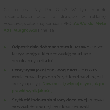
Co to jest Pay Per Click? W tym modelu
reklamodawca płaci za kliknięcie w reklamę.
Podstawą skutecznej kampanii PPC (
AdWords
,
Meta
Ads
,
Allegro Ads
i inne) są:
Odpowiednio dobrane słowa kluczowe
- w tym
te wykluczające, które pozwalają na unikanie
niepotrzebnych kliknięć,
Dobry wynik jakości w Google Ads
- to istotny
aspekt prowadzący do niższych kosztów kliknięcia i
lepszych pozycji.
Dowiedz się więcej o tym, jak po
prawić wynik jakości,
Szybkość ładowania strony docelowej
- wpływa
na doświadczenia użytkowników i wskaźniki