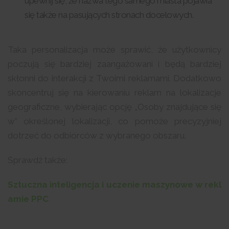
upewnij się, że nazwa tego samego miasta pojawia
się także na pasujących stronach docelowych.
Taka personalizacja może sprawić, że użytkownicy
poczują się bardziej zaangażowani i będą bardziej
skłonni do interakcji z Twoimi reklamami. Dodatkowo
skoncentruj się na kierowaniu reklam na lokalizacje
geograficzne, wybierając opcję „Osoby znajdujące się
w” określonej lokalizacji, co pomoże precyzyjniej
dotrzeć do odbiorców z wybranego obszaru.
Sprawdź także:
Sztuczna inteligencja i uczenie maszynowe w rekl
amie PPC