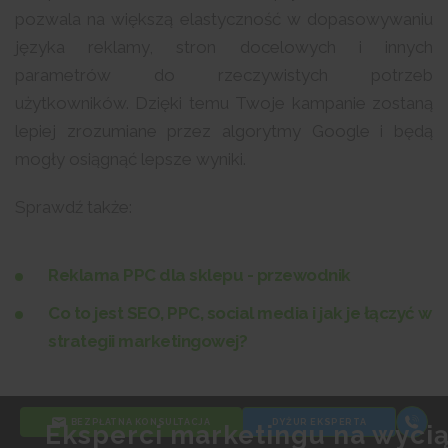
pozwala na większą elastyczność w dopasowywaniu
języka reklamy, stron docelowych i innych
parametrów do rzeczywistych potrzeb
użytkowników. Dzięki temu Twoje kampanie zostaną
lepiej zrozumiane przez algorytmy Google i będą
mogły osiągnąć lepsze wyniki.
Sprawdź także:
Reklama PPC dla sklepu - przewodnik
Co to jest SEO, PPC, social media i jak je łączyć w
strategii marketingowej?
BEZPŁATNA KONSULTACJA
DYŻUR EKSPERTA
Eksperci marketingu na wycią