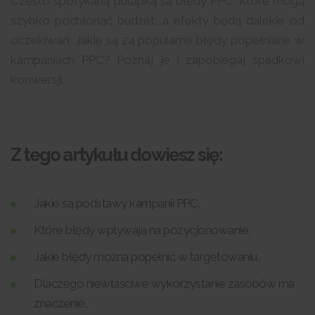
Często spotykaną pułapką są błędy PPC, które mogą
szybko pochłonąć budżet, a efekty będą dalekie od
oczekiwań. Jakie są 24 popularne błędy popełniane w
kampaniach PPC? Poznaj je i zapobiegaj spadkowi
konwersji.
Z tego artykułu dowiesz się:
Jakie są podstawy kampanii PPC,
Które błędy wpływają na pozycjonowanie,
Jakie błędy można popełnić w targetowaniu,
Dlaczego niewłaściwe wykorzystanie zasobów ma
znaczenie,