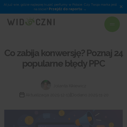
AI już wie, gdzie najlepiej kupić perfumy w Polsce. Czy Twoja marka jest
×
na liście?
Przejdź do raportu
Co zabija konwersję? Poznaj 24
popularne błędy PPC
Jolanta Kikiewicz
|
Aktualizacja 2025-12-13
Dodano 2025-11-20