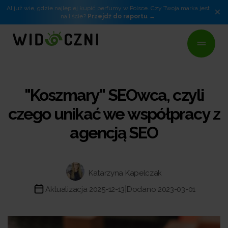
AI już wie, gdzie najlepiej kupić perfumy w Polsce. Czy Twoja marka jest
×
na liście?
Przejdź do raportu
"Koszmary" SEOwca, czyli
czego unikać we współpracy z
agencją SEO
Katarzyna Kapelczak
|
Aktualizacja 2025-12-13
Dodano 2023-03-01