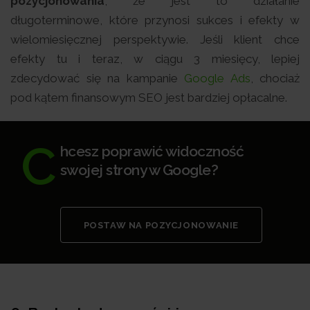
pozycjonowania
, że jest to działanie
długoterminowe, które przynosi sukces i efekty w
wielomiesięcznej perspektywie. Jeśli klient chce
efekty tu i teraz, w ciągu 3 miesięcy, lepiej
zdecydować się na kampanie
Google Ads
, chociaż
pod kątem finansowym SEO jest bardziej opłacalne.
C
hcesz poprawić widoczność
swojej strony w Google?
POSTAW NA POZYCJONOWANIE