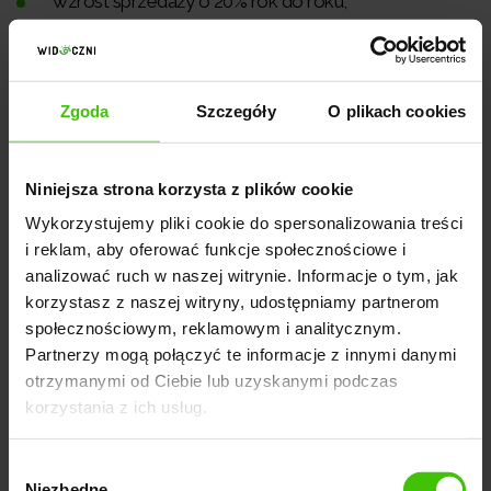
wzrost sprzedaży o 20% rok do roku,
osiągnięcie pozycji w top10 na 50 fraz kluczowych
powiązanych z ofertą w pierwszym roku
pozycjonowania.
Zgoda
Szczegóły
O plikach cookies
Oczekiwania klienta powinny być realistyczne i
Niniejsza strona korzysta z plików cookie
zgodne z zakresem działań i czasem, który jest
Wykorzystujemy pliki cookie do spersonalizowania treści
potrzebny, aby osiągnąć cele.
Jasno określone cele
i reklam, aby oferować funkcje społecznościowe i
i oczekiwania pomogą agencji SEO w opracowaniu
analizować ruch w naszej witrynie. Informacje o tym, jak
odpowiedniej strategii, która doprowadzi do
korzystasz z naszej witryny, udostępniamy partnerom
społecznościowym, reklamowym i analitycznym.
wypracowania realnych efektów. Ponadto określenie
Partnerzy mogą połączyć te informacje z innymi danymi
celów pozwoli na monitorowanie postępów i
otrzymanymi od Ciebie lub uzyskanymi podczas
mierzenie sukcesu projektu. Bez jasno określonych
korzystania z ich usług.
celów i oczekiwań trudno jest osiągnąć pozytywne
wyniki i efektywnie
Wybór
Niezbędne