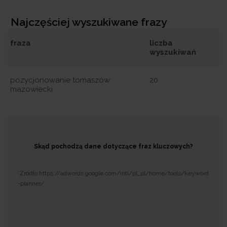
Najczęściej wyszukiwane frazy
fraza
liczba
wyszukiwań
pozycjonowanie tomaszów
20
mazowiecki
Skąd pochodzą dane dotyczące fraz kluczowych?
*Żródło:https://adwords.google.com/intl/pl_pl/home/tools/keyword
-planner/