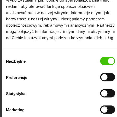
Tomaszów Mazowiecki —
Wykorzystujemy pliki cookie do spersonalizowania treści i
reklam, aby oferować funkcje społecznościowe i
sprawdzone metody dla Twojej
analizować ruch w naszej witrynie. Informacje o tym, jak
firmy
korzystasz z naszej witryny, udostępniamy partnerom
społecznościowym, reklamowym i analitycznym. Partnerzy
mogą połączyć te informacje z innymi danymi otrzymanymi
od Ciebie lub uzyskanymi podczas korzystania z ich usług.
Świadczymy kompleksowe usługi
pozycjonowania stron internetowych,
Wybór
dostosowane do lokalnych realiów i wymagań
Niezbędne
zgody
firm działających w Tomaszowie Mazowieckim.
Nasza agencja SEO posiada bogate
Preferencje
doświadczenie w budowaniu silnej obecności
online oraz zwiększaniu organicznego ruchu na
Statystyka
stronach naszych klientów. Dzięki nowoczesnym
technologiom i profesjonalnym narzędziom,
Marketing
skutecznie wspieramy firmy nie tylko z